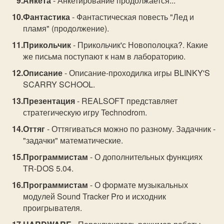
Анкета
- Анкетирование продолжается...
Фантастика
- Фантастическая повесть "Лед и
пламя" (продолжение).
Прикольчик
- Прикольчик'с Новополоцка?. Какие
же письма поступают к нам в лабораторию.
Описание
- Описание-проходилка игры BLINKY'S
SCARRY SCHOOL.
Презентация
- REALSOFT представляет
стратегическую игру Technodrom.
Оттяг
- Оттягиваться можно по разному. Задачник -
"задачки" математические.
Программистам
- О дополнительных функциях
TR-DOS 5.04.
Программистам
- О формате музыкальных
модулей Sound Tracker Pro и исходник
проигрывателя.