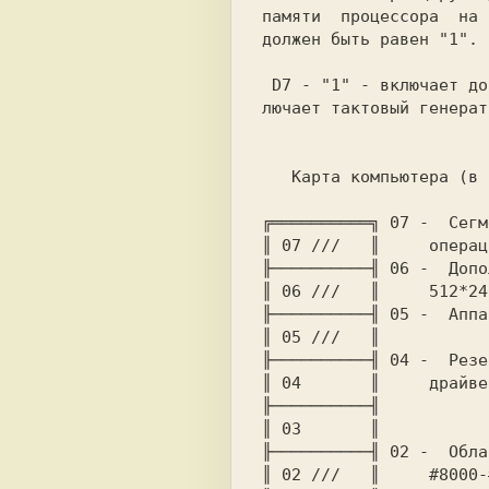
памяти  процессора  на 
должен быть равен "1".

 D7 - "1" - включает дополнительный экран на отображение (перек-

лючает тактовый генерат
   Карта компьютера (в системе SP-DOS):

╔══════════╗ 07 -  Сегм
║ 07 ///   ║     операц
╟──────────╢ 06 -  Допо
║ 06 ///   ║     512*24
╟──────────╢ 05 -  Аппа
║ 05 ///   ║

╟──────────╢ 04 -  Резе
║ 04       ║     драйве
╟──────────╢

║ 03       ║           
╟──────────╢ 02 -  Обла
║ 02 ///   ║     #8000-