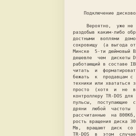
                            
    Подключение дисководов 5.25'/1.2Mb и 3.5'/1.44 к SPECCY.

     Вероятно,  уже не один пользователь SPECCY купив или просто

раздобыв каким-либо обр
достными  воплями  домо
сокровищу  (а выгода от
Минске  5-ти дюймовый B
дешевле  чем  дискеты D
работающий в составе IB
читать  и  форматироват
бежать  к  продавцам с 
техники или хвататься з
просто  (хотя  и  не  в
контроллеру TR-DOS для 
пульсы,  поступающие  с
дряни  любой  частоты  
рассчитанные  на 800Кб,
рость вращения диска 30
Мв,  вращают  диск  со 
TR-DOS  в  этом  случае