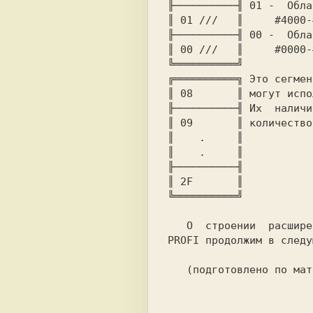
╟──────────╢ 01 -  Обла
║ 01 ///   ║     #4000-
╟──────────╢ 00 -  Обла
║ 00 ///   ║     #0000-
╚══════════╝

╔══════════╗ Это сегмен
║ 08       ║ могут испо
╟──────────╢ Их  наличи
║ 09       ║ количество
║    .     ║

║    .     ║

╟──────────╢

║ 2F       ║

╚══════════╝

   О  строении  расширенного экрана и прочих особенностях работы

PROFI продолжим в следу
   (подготовлено по материалам фирменного описания PROFI v3.2)
