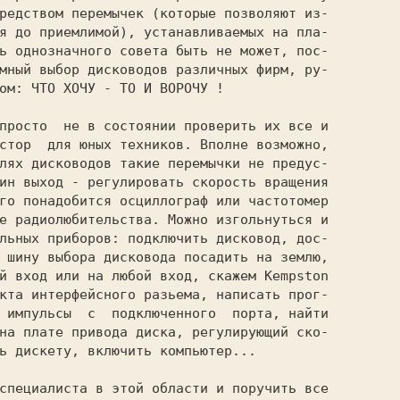
редством перемычек (которые позволяют из-

я до приемлимой), устанавливаемых на пла-

ь однозначного совета быть не может, пос-

мный выбор дисководов различных фирм, ру-

ом: ЧТО ХОЧУ - ТО И ВОРОЧУ !

стор  для юных техников. Вполне возможно,

лях дисководов такие перемычки не предус-

ин выход - регулировать скорость вращения

го понадобится осциллограф или частотомер

е радиолюбительства. Можно изгольнуться и

льных приборов: подключить дисковод, дос-

 шину выбора дисковода посадить на землю,

й вход или на любой вход, скажем Kempston

кта интерфейсного разьема, написать прог-

 импульсы  с  подключенного  порта, найти

на плате привода диска, регулирующий ско-

ь дискету, включить компьютер...
