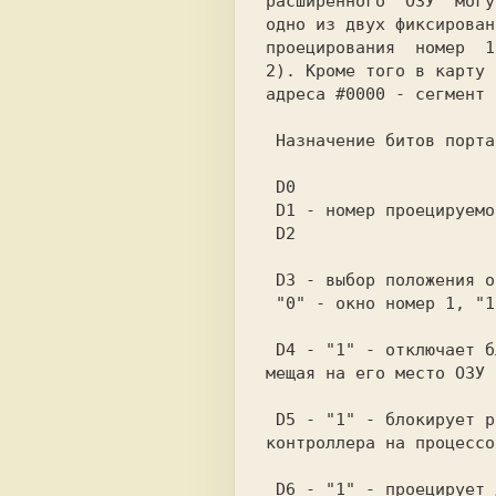
расширенного  ОЗУ  могу
одно из двух фиксирован
проецирования  номер  1
2). Кроме того в карту 
адреса #0000 - сегмент 
 Назначение битов порта CMR1 (#DFFD):

 D0

 D1 - номер проецируемого сегмента памяти расширенного ОЗУ.

 D2

 D3 - выбор положения окна проецирования:

 "0" - окно номер 1, "1" - окно номер 2.

 D4 - "1" - отключает блокировку порта CMR0 и выключает ПЗУ, по-

мещая на его место ОЗУ 
 D5 - "1" - блокирует работу контроллера TR-DOS и включает порты

контроллера на процессо
 D6 - "1" - проецирует дополнительный экран (сегмент 06) в карту
