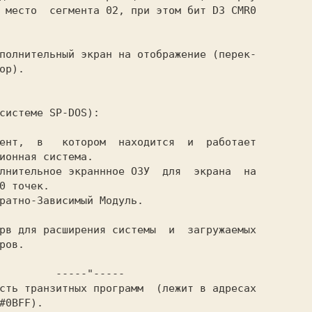
 место  сегмента 02, при этом бит D3 CMR0

ор).

ент,  в   котором  находится  и  работает

ионная система.

лнительное экраннное ОЗУ  для  экрана  на

0 точек.

ратно-Зависимый Модуль.

рв для расширения системы  и  загружаемых

ров.

         -----"-----

сть транзитных программ  (лежит в адресах

#0BFF).
