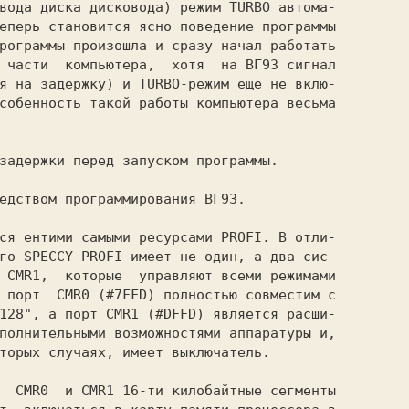
вода диска дисковода) режим TURBO автома-

еперь становится ясно поведение программы

рограммы произошла и сразу начал работать

 части  компьютера,  хотя  на ВГ93 сигнал

я на задержку) и TURBO-режим еще не вклю-

собенность такой работы компьютера весьма

го SPECCY PROFI имеет не один, а два сис-

 CMR1,  которые  управляют всеми режимами

 порт  CMR0 (#7FFD) полностью совместим с

128", а порт CMR1 (#DFFD) является расши-

полнительными возможностями аппаратуры и,

торых случаях, имеет выключатель.
