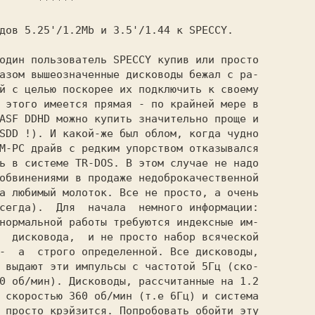
 ******

азом вышеозначенные дисководы бежал с ра-

й с целью поскорее их подключить к своему

 этого имеется прямая - по крайней мере в

ASF DDHD можно купить значительно проще и

SDD !). И какой-же был облом, когда чудно

M-PC драйв с редким упорством отказывался

ь в системе TR-DOS. В этом случае не надо

обвинениями в продаже недоброкачественной

а любимый молоток. Все не просто, а очень

сегда).  Для  начала  немного информации:

нормальной работы требуются индексные им-

  дисковода,  и не просто набор всяческой

-  а  строго определенной. Все дисководы,

 выдают эти импульсы с частотой 5Гц (ско-

0 об/мин). Дисководы, рассчитанные на 1.2

 скоростью 360 об/мин (т.е 6Гц) и система

 просто крэйзится. Попробовать обойти эту
