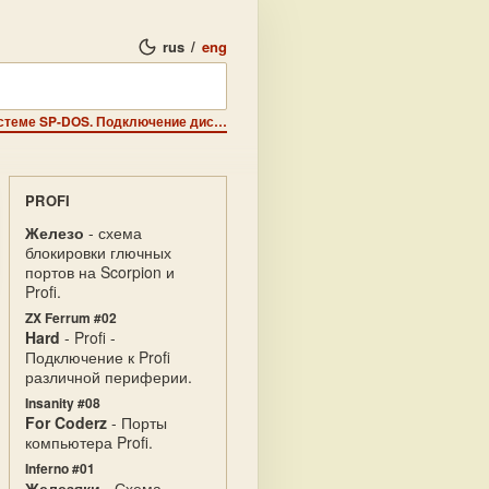
rus
/
eng
ZX-PROFI - Управление ресурсами. Карта компьютера в системе SP-DOS. Подключение дисководов 5.25/1.2Мб, 3.5/1.44 к SPECCY.
PROFI
Железо
- схема
блокировки глючных
портов на Scorpion и
Profi.
ZX Ferrum #02
Hard
- Profi -
Подключение к Profi
различной периферии.
Insanity #08
For Coderz
- Порты
компьютера Profi.
Inferno #01
Железяки
- Схема