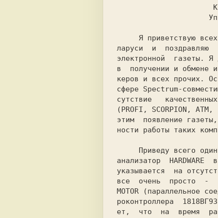
                      Компьютер ZX-PROFI.

                     Управление ресурсами.

     Я приветствую всех поклонников компьютера ZX-SPECTRUM в Бе-

ларуси  и  поздравляю  
электронной  газеты. Я 
в  получении и обмене и
керов и всех прочих. Ос
сфере Spectrum-совмести
сутствие   качественных
(PROFI, SCORPION, ATM, 
этим  появление газеты,
ности работы таких комп
     Приведу всего один пример незнания аппаратных особенностей:

анализатор  HARDWARE  в
указывается  на отсутст
все  очень  просто  -  
MOTOR (параллельное сое
роконтроллера  1818ВГ93
ет,  что  на  время  ра