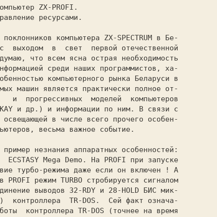
с  выходом  в  свет  первой отечественной

думаю, что всем ясна острая необходимость

нформацией среди наших программистов, ха-

обенностью компьютерного рынка Беларуси в

мых машин является практически полное от-

   и  прогрессивных  моделей  компьютеров

KAY и др.) и информации по ним. В связи с

 освещающей в числе всего прочего особен-

ьютеров, весьма важное событие.

  ECSTASY Mega Demo. На PROFI при запуске

вие турбо-режима даже если он включен ! А

в PROFI режим TURBO стробируется сигналом

динение выводов 32-RDY и 28-HOLD БИС мик-

)  контроллера  TR-DOS.  Сей факт означа-

боты  контроллера TR-DOS (точнее на время
