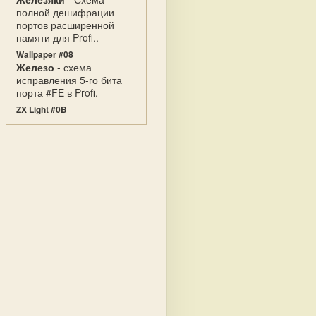
полной дешифрации
портов расширенной
памяти для Profi..
Wallpaper #08
Железо
- схема
исправления 5-го бита
порта #FE в Profi.
ZX Light #0B