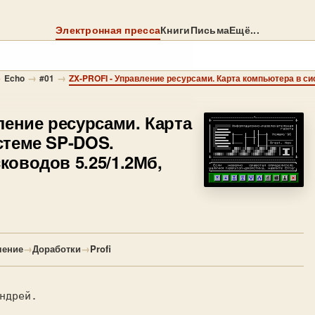
Электронная пресса
Книги
Письма
Ещё...
→
→
→
Echo
#01
ление ресурсами. Карта
стеме SP-DOS.
оводов 5.25/1.2Мб,
.
чение
→
Доработки
→
Profi
ндрей.
