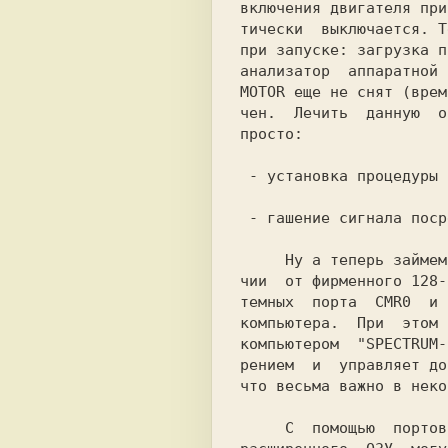
включения двигателя при
тически  выключается. Т
при запуске: загрузка п
анализатор  аппаратной 
MOTOR еще не снят (врем
чен.  Лечить  данную  о
просто:

 - установка процедуры задержки перед запуском программы.

 - гашение сигнала посредством программирования ВГ93.

     Ну а теперь займемся ентими самыми ресурсами PROFI. В отли-

чии  от фирменного 128-
темных  порта  CMR0  и 
компьютера.  При  этом 
компьютером  "SPECTRUM-
рением  и  управляет до
что весьма важно в неко
     С  помощью  портов  CMR0  и CMR1 16-ти килобайтные сегменты
