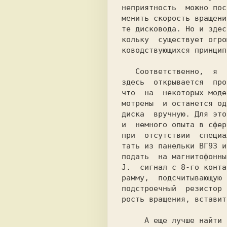
неприятность  можно пос
менить скорость вращени
те дисковода. Но и здес
кольку  существует огро
ководствующихся принцип
   Соответственно,  я  просто  не в состоянии проверить их все и

здесь  открывается  про
что  на  некоторых моде
мотрены  и останется од
диска  вручную. Для это
и  немного опыта в сфер
при  отсутствии  специа
тать из панельки ВГ93 и
подать  на магнитофонны
J.  сигнал с 8-го конта
рамму,  подсчитывающую 
подстроечный  резистор 
рость вращения, вставит
     А еще лучше найти специалиста в этой области и поручить все
