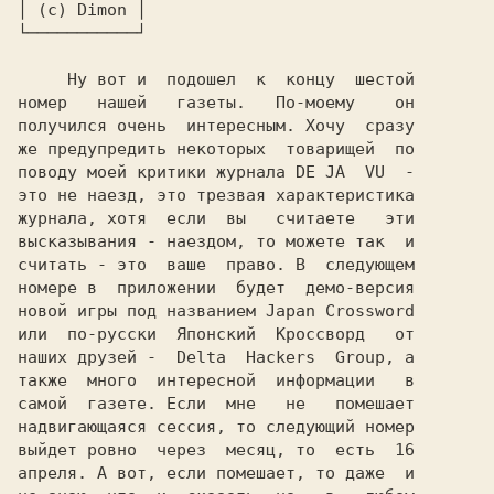
│
 (c) Dimon 
│

└───────────┘

     Ну вот и  подошел  к  концу  шестой

номер   нашей   газеты.   По-моему    он

получился очень  интересным. Хочу  сразу

же предупредить некоторых  товарищей  по

поводу моей критики журнала DE JA  VU  -

это не наезд, это трезвая характеристика

журнала, хотя  если  вы   считаете   эти

высказывания - наездом, то можете так  и

считать - это  ваше  право. В  следующем

номере в  приложении  будет  демо-версия

новой игры под названием
или  по-русски  
Японский  Кроссворд 
  от

наших друзей - 
 Delta  Hackers  Group,
 а

также  много  интересной  информации   в

самой  газете. Если  мне   не   помешает

надвигающаяся сессия, то следующий номер

выйдет ровно  через  месяц, то  есть  16

апреля. А вот, если помешает, то даже  и
