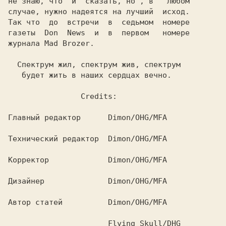
не знаю, что  и  сказать, но , в   любом

Так что  до  встречи  в  седьмом  номере

газеты  Don  News  и  в  первом   номере

журнала Mad Brozer.

  Спектрум жил, спектрум жив, спектрум

                Credits:

Главный редактор     
 Dimon/OHG/MFA

Технический редактор 
 Dimon/OHG/MFA

Корректор            
 Dimon/OHG/MFA

Дизайнер             
 Dimon/OHG/MFA

Автор статей         
 Dimon/OHG/MFA

                      Flying Skull/DHG
