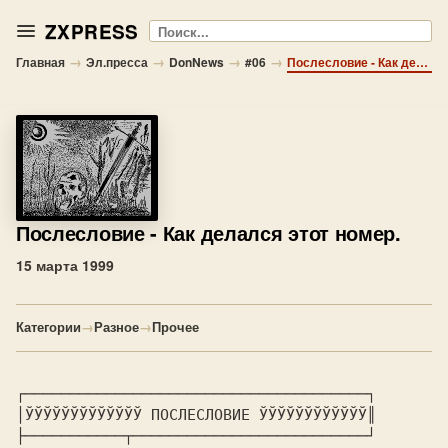
ZXPRESS
Поиск
→
→
→
→
Главная
Эл.пресса
DonNews
#06
Послесловие - Как делался этот номер.
Послесловие
- Как делался этот номер.
15 марта 1999
Категории
→
Разное
→
Прочее
┌──────────────────────────────────────┐

│ЎЎЎЎЎЎЎЎЎЎЎЎЎ 
ПОСЛЕСЛОВИЕ 
ЎЎЎЎЎЎЎЎЎЎЎЎ║

├───────────┬──────────────────────────┘
