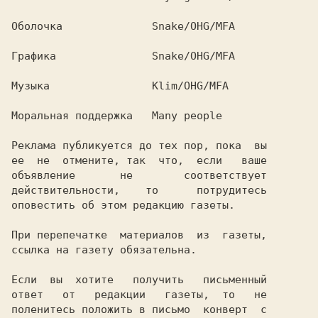
Оболочка             
 Snake/OHG/MFA

Графика              
 Snake/OHG/MFA

Музыка               
 Klim/OHG/MFA

Моральная поддержка  
Реклама публикуется до тех пор, пока  вы

ее  не  отмените, так  что,  если   ваше

объявление       не        соответствует

действительности,    то      потрудитесь

При перепечатке  материалов  из  газеты,

Если  вы  хотите   получить   письменный

ответ   от   редакции   газеты,  то   не

поленитесь положить в письмо  конверт  с
