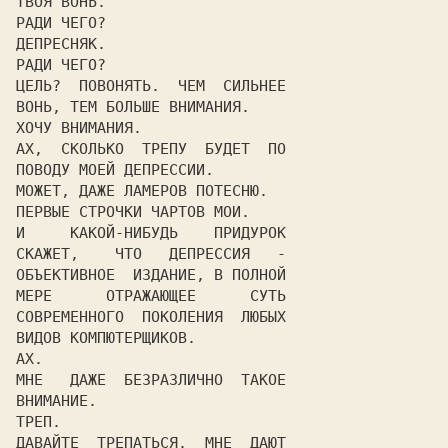
ТВОЯ ВОНЬ.

РАДИ ЧЕГО?

ДЕПРЕСНЯК.

РАДИ ЧЕГО?

ЦЕЛЬ?  ПОВОНЯТЬ.  ЧЕМ  СИЛЬНЕЕ

ВОНЬ, ТЕМ БОЛЬШЕ ВНИМАНИЯ.

ХОЧУ ВНИМАНИЯ.

АХ,  СКОЛЬКО  ТРЕПУ  БУДЕТ  ПО

ПОВОДУ МОЕЙ ДЕПРЕССИИ.

МОЖЕТ, ДАЖЕ ЛАМЕРОВ ПОТЕСНЮ.

ПЕРВЫЕ СТРОЧКИ ЧАРТОВ МОИ.

И     КАКОЙ-НИБУДЬ    ПРИДУРОК

СКАЖЕТ,    ЧТО   ДЕПРЕССИЯ   -

ОБЪЕКТИВНОЕ  ИЗДАНИЕ, В ПОЛНОЙ

МЕРЕ      ОТРАЖАЮЩЕЕ      СУТЬ

СОВРЕМЕННОГО  ПОКОЛЕНИЯ  ЛЮБЫХ

ВИДОВ КОМПЮТЕРЩИКОВ.

АХ.

МНЕ   ДАЖЕ  БЕЗРАЗЛИЧНО  ТАКОЕ

ВНИМАНИЕ.

ТРЕП.

ДАВАЙТЕ  ТРЕПАТЬСЯ.  МНЕ  ДАЮТ
