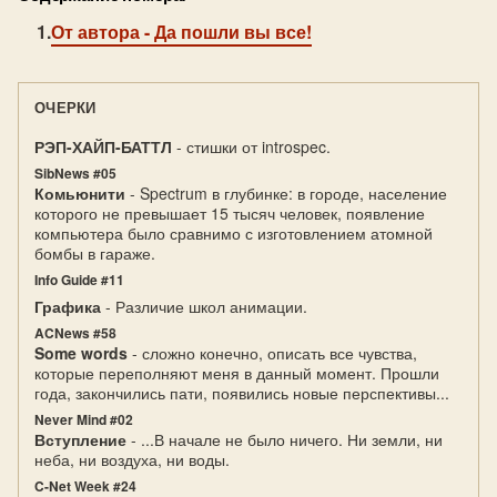
От автора
- Да пошли вы все!
ОЧЕРКИ
РЭП-ХАЙП-БАТТЛ
- стишки от introspec.
SibNews #05
Комьюнити
- Spectrum в глубинке: в городе, население
которого не превышает 15 тысяч человек, появление
компьютера было сравнимо с изготовлением атомной
бомбы в гараже.
Info Guide #11
Графика
- Различие школ анимации.
ACNews #58
Some words
- сложно конечно, описать все чувства,
которые переполняют меня в данный момент. Прошли
года, закончились пати, появились новые перспективы...
Never Mind #02
Вступление
- ...В начале не было ничего. Ни земли, ни
неба, ни воздуха, ни воды.
C-Net Week #24