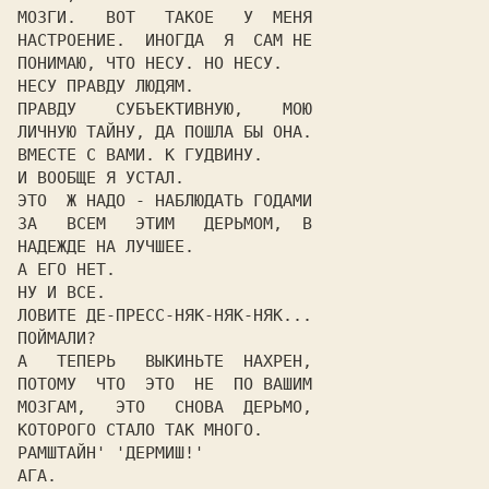
МОЗГИ.   ВОТ   ТАКОЕ   У  МЕНЯ

НАСТРОЕНИЕ.  ИНОГДА  Я  САМ НЕ

ПОНИМАЮ, ЧТО НЕСУ. НО НЕСУ.

НЕСУ ПРАВДУ ЛЮДЯМ.

ПРАВДУ    СУБЪЕКТИВНУЮ,    МОЮ

ЛИЧНУЮ ТАЙНУ, ДА ПОШЛА БЫ ОНА.

ВМЕСТЕ С ВАМИ. К ГУДВИНУ.

И ВООБЩЕ Я УСТАЛ.

ЭТО  Ж НАДО - НАБЛЮДАТЬ ГОДАМИ

ЗА   ВСЕМ   ЭТИМ   ДЕРЬМОМ,  В

НАДЕЖДЕ НА ЛУЧШЕЕ.

А ЕГО НЕТ.

НУ И ВСЕ.

ЛОВИТЕ ДЕ-ПРЕСС-НЯК-НЯК-НЯК...

ПОЙМАЛИ?

А   ТЕПЕРЬ   ВЫКИНЬТЕ  НАХРЕН,

ПОТОМУ  ЧТО  ЭТО  НЕ  ПО ВАШИМ

МОЗГАМ,   ЭТО   СНОВА  ДЕРЬМО,

КОТОРОГО СТАЛО ТАК МНОГО.

РАМШТАЙН' 'ДЕРМИШ!'

АГА.
