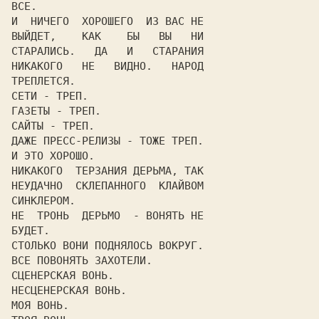
ВСЕ.

И  НИЧЕГО  ХОРОШЕГО  ИЗ ВАС НЕ

ВЫЙДЕТ,    КАК    БЫ   ВЫ   НИ

СТАРАЛИСЬ.   ДА   И   СТАРАНИЯ

НИКАКОГО   НЕ   ВИДНО.   НАРОД

ТРЕПЛЕТСЯ.

СЕТИ - ТРЕП.

ГАЗЕТЫ - ТРЕП.

САЙТЫ - ТРЕП.

ДАЖЕ ПРЕСС-РЕЛИЗЫ - ТОЖЕ ТРЕП.

И ЭТО ХОРОШО.

НИКАКОГО  ТЕРЗАНИЯ ДЕРЬМА, ТАК

НЕУДАЧНО  СКЛЕПАННОГО  КЛАЙВОМ

СИНКЛЕРОМ.

НЕ  ТРОНЬ  ДЕРЬМО  - ВОНЯТЬ НЕ

БУДЕТ.

СТОЛЬКО ВОНИ ПОДНЯЛОСЬ ВОКРУГ.

ВСЕ ПОВОНЯТЬ ЗАХОТЕЛИ.

СЦЕНЕРСКАЯ ВОНЬ.

НЕСЦЕНЕРСКАЯ ВОНЬ.

МОЯ ВОНЬ.
