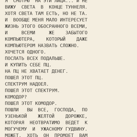
Я  СМОТРЮ  НА ЭТИ ЛИЦА... И НЕ

ВИЖУ  СВЕТА  В  КОНЦЕ ТУННЕЛЯ.

ХОТЯ СВЕТА ТАМ ЕСТЬ, НО НЕ ТА.

И  ВООБЩЕ МЕНЯ МАЛО ИНТЕРЕСУЕТ

ЖИЗНЬ ЭТОГО ОБОСРАННОГО ВСЕМИ,

И     ВСЕМИ     ЖЕ    ЗАБЫТОГО

КОМПЬЮТЕРА,    КОТОРЫЙ    ДАЖЕ

КОМПЬЮТЕРОМ НАЗВАТЬ СЛОЖНО.

ХОЧЕТСЯ ОДНОГО.

ПОСЛАТЬ ВСЕХ ПОДАЛЬШЕ.

И КУПИТЬ СЕБЕ ПЦ.

НА ПЦ НЕ ХВАТАЕТ ДЕНЕГ.

ПОШЕЛ ЭТОТ ПЦ.

СПЕКТРУМ НАДОЕЛ.

ПОШЕЛ ЭТОТ СПЕКТРУМ.

КОМОДОР?

ПОШЕЛ ЭТОТ КОМОДОР.

ПОШЛИ   ВЫ  ВСЕ,  ГОСПОДА,  ПО

УЗЕНЬКОЙ    ЖЕЛТОЙ    ДОРОЖКЕ,

КОТОРАЯ  НЕОТВРАТИМО  ВЕДЕТ  К

МОГУЧЕМУ  И  УЖАСНОМУ ГУДВИНУ.

МОЖЕТ,  ХОТЬ  ОН  ПРОМОЕТ  ВАМ
