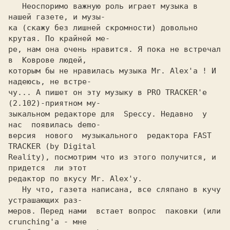
   Неоспоримо важную роль играет музыка в  
нашей газете, и музы-

ка (скажу без лишней скромности) довольно 
крутая. По крайней ме-

ре, нам она очень нравится. Я пока не встречал 
в  Коврове людей,

которым бы не нравилась музыка Mr. Alex'а ! И 
надеюсь, не встре-

чу... А пишет он эту музыку в PRO TRACKER'e 
(2.102)-приятном му-

зыкальном редакторе для  Speccy. Недавно  у 
нас  появилась demo-

версия  нового  музыкального  редактора FAST 
TRACKER (by Digital

Reality), посмотрим что из этого получится, и  
придется  ли этот

редактор по вкусу Mr. Alex'у.

   Ну что, газета написана, все сляпано в кучу  
устрашающих раз-

меров. Перед нами  встает вопрос  паковки (или 
crunching'a - мне
