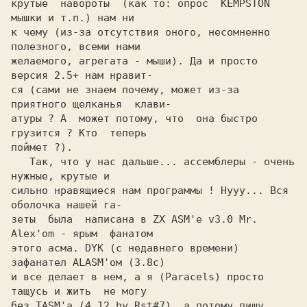
крутые  навороты  (как то: опрос  KEMPSTON  
мышки и т.п.) нам ни

к чему (из-за отсутствия оного, несомненно 
полезного, всеми нами

желаемого, агрегата - мыши). Да и просто 
версия 2.5+ нам нравит-

ся (сами не знаем почему, может из-за 
приятного щелканья  клави-

атуры ? А  может потому, что  она быстро  
грузится ? Кто  теперь

поймет ?).

   Так, что у нас дальше... ассемблеры - очень  
нужные, крутые и

сильно нравящиеся нам программы ! Нууу... Вся 
оболочка нашей га-

зеты  была  написана в ZX ASM'е v3.0 Mr. 
Alex'om - ярым  фанатом

этого асма. DYK (с недавнего времени)  
зафанател ALASM'ом (3.8c)

и все делает в нем, а я (Paracels) просто 
тащусь и жить  не могу

без TASM'a (4.12 by Rst#7), а потому пишу 