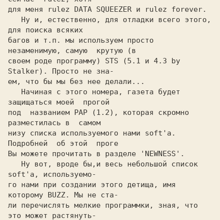
для меня rulez DATA SQUEEZER и rulez forever.

   Ну и, естественно, для отладки всего этого, 
для поиска всяких

багов и т.п. мы используем просто  
незаменимую, самую  крутую (в

своем роде программу) STS (5.1 и 4.3 by 
Stalker). Просто не зна-

ем, что бы мы без нее делали...

   Начиная с этого номера, газета будет  
защищаться моей  прогой

под  названием PAP (1.2), которая скромно  
разместилась в  самом

низу списка используемого нами soft'а. 
Подробней  об этой  проге

Вы можете прочитать в разделе 'NEWNESS'.

   Ну вот, вроде бы,и весь небольшой список 
soft'а, используемо-

го нами при создании этого детища, имя 
которому BUZZ. Мы не ста-

ли перечислять мелкие программки, зная, что 
это может растянуть-
