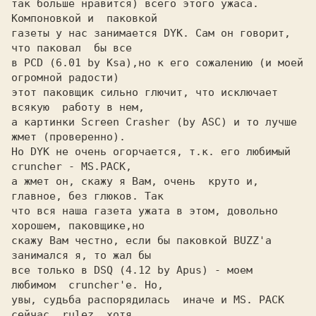
так больше нравится) всего этого ужаса.  
Компоновкой и  паковкой

газеты у нас занимается DYK. Сам он говорит, 
что паковал  бы все

в PCD (6.01 by Ksa),но к его сожалению (и моей 
огромной радости)

этот паковщик сильно глючит, что исключает 
всякую  работу в нем,

а картинки Screen Crasher (by ASC) и то лучше 
жмет (проверенно).

Но DYK не очень огорчается, т.к. его любимый 
cruncher - МS.PACK,

a жмет он, скажу я Вам, очень  круто и, 
главное, без глюков. Так

что вся наша газета ужата в этом, довольно 
хорошем, паковщике,но

скажу Вам честно, если бы паковкой BUZZ'а 
занимался я, то жал бы

все только в DSQ (4.12 by Apus) - моем  
любимом  cruncher'e. Но,

увы, судьба распорядилась  иначе и MS. PACK  
сейчас  rulez, хотя
