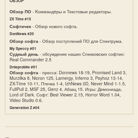
ОБЗОР
Обзор ПО
- Kоммандeры и Текстовые редакторы.
ZX Time #15
Софтичек
- Обзор нового софта.
DonNews #20
Обзор софта
- Обзор поступлений ПО для Спектрума.
My Speccy #01
Судный день
- обсуждение наших Спекковских софтин:
Real Commander 2.5
Dnieprobite #01
Обзор софта
- пресса: Donnews 18-19, Promised Land 3,
Murzilka 8, Nicron 125, Lamergy, Inferno 3, Psyhoz 13-14,
ZX-Time 10-11, Птичка 1-4, IzhNews 0D, Never Mind 1-1.5,
FullPull 2, MSF 25, Genz 4, Абзац 15. Игры: Демониада,
Lord of Dark. Софт: Best Viewer 2.15, Horror Word 1.04,
Video Studio 0.6.
Generation Z #04