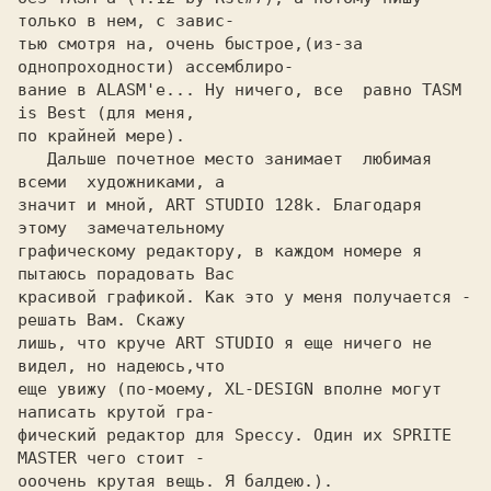
только в нем, с завис-

тью смотря на, очень быстрое,(из-за 
однопроходности) ассемблиро-

вание в ALASM'е... Ну ничего, все  равно TASM 
is Best (для меня,

по крайней мере).

   Дальше почетное место занимает  любимая 
всеми  художниками, а

значит и мной, ART STUDIO 128k. Благодаря  
этому  замечательному

графическому редактору, в каждом номере я 
пытаюсь порадовать Вас

красивой графикой. Как это у меня получается - 
решать Вам. Скажу

лишь, что круче ART STUDIO я еще ничего не 
видел, но надеюсь,что

еще увижу (по-моему, XL-DESIGN вполне могут 
написать крутой гра-

фический редактор для Speccy. Один их SPRITE 
MASTER чего стоит -

ооочень крутая вещь. Я балдею.).
