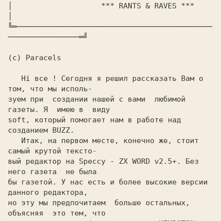
│                    *** RANTS & RAVES ***                     
│

╚═────────────────────────────────────────────
────────────────═╝

(c) Paracels

   Hi все ! Сегодня я решил рассказать Вам о 
том, что мы исполь-

зуем при  создании нашей с вами  любимой 
газеты. Я  имею в  виду

soft, который помогает нам в работе над 
созданием BUZZ.

   Итак, на первом месте, конечно же, стоит 
самый крутой тексто-

вый редактор на Speccy - ZX WORD v2.5+. Без 
него газета  не была

бы газетой. У нас есть и более высокие версии 
данного редактора,

но эту мы предпочитаем  больше остальных, 
объясняя  это тем, что
