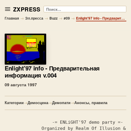
ZXPRESS
Поиск
→
→
→
→
Главная
Эл.пресса
Buzz
#09
Enlight'97 info - Предварительная информация v.004
Enlight'97 info
- Предварительная
информация v.004
09 августа 1997
Категории
→
Демосцена
→
Демопати
→
Анонсы, правила
                  -= ENLiGHT'97 demo party =-

              Organized by Realm Of Illusion & 