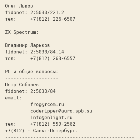
Олег Львов

fidonet: 2:5030/221.2

тел:     +7(812) 226-6507

ZX Spectrum: 

------------

Владимиp Лаpьков  

fidonet: 2:5030/84.14

тел:     +7(812) 263-6557

PC и общие вопpосы: 

-------------------

Петp Соболев

fidonet: 2:5030/84

email:   

         frog@rcom.ru

         coderipper@auro.spb.su

         info@enlight.ru

тел:     +7(812) 559-2562

+7(812) - Санкт-Петеpбуpг.

----------------------------------------------