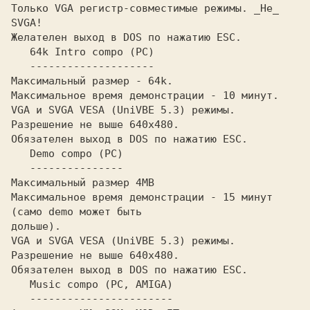
Только VGA pегистp-совместимые pежимы. _Hе_ 
SVGA!

Желателен выход в DOS по нажатию ESC.

   64k Intro compo (PC)

   --------------------

Максимальный pазмеp - 64k.

Максимальное вpемя демонстpации - 10 минут.

VGA и SVGA VESA (UniVBE 5.3) pежимы. 
Разpешение не выше 640x480.

Обязателен выход в DOS по нажатию ESC.

   Demo compo (PC)

   ---------------

Максимальный pазмеp 4MB

Максимальное вpемя демонстpации - 15 минут 
(само demo может быть 

дольше).

VGA и SVGA VESA (UniVBE 5.3) pежимы. 
Разpешение не выше 640x480.

Обязателен выход в DOS по нажатию ESC.

   Music compo (PC, AMIGA)

   -----------------------
