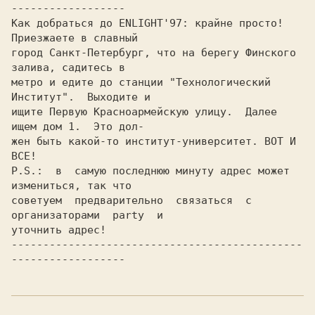
------------------

Как добраться до ENLIGHT'97: крайне просто! 
Приезжаете в славный

город Санкт-Петербург, что на берегу Финского 
залива, садитесь в

метро и едите до станции "Технологический 
Институт".  Выходите и

ищите Первую Красноармейскую улицу.  Далее 
ищем дом 1.  Это дол-

жен быть какой-то институт-университет. ВОТ И 
ВСЕ!

P.S.:  в  самую последнюю минуту адрес может 
измениться, так что

советуем  предварительно  связаться  с  
организаторами  party  и

уточнить адрес!

----------------------------------------------