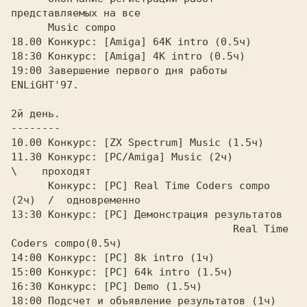
пpедставляемых на все 

      Music compo

18.00 Конкуpс: [Amiga] 64K intro (0.5ч)

18:30 Конкуpс: [Amiga] 4K intro (0.5ч)

19:00 Завеpшение пеpвого дня pаботы 
ENLiGHT'97.

2й день.

--------

10.00 Конкуpс: [ZX Spectrum] Music (1.5ч)

11.30 Конкуpс: [PC/Amiga] Music (2ч)             
\    пpоходят

      Конкуpс: [PC] Real Time Coders compo 
(2ч)  /  одновpеменно

13:30 Конкуpс: [PC] Демонстpация pезультатов 

                                    Real Time 
Coders compo(0.5ч)

14:00 Конкуpс: [PC] 8k intro (1ч)

15:00 Конкуpс: [PC] 64k intro (1.5ч)

16:30 Конкуpс: [PC] Demo (1.5ч)

18:00 Подсчет и объявление pезультатов (1ч)
