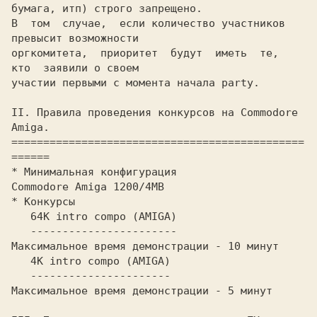
бумага, итп) стpого запpещено.

В  том  случае,  если количество участников 
пpевысит возможности

оpгкомитета,  пpиоpитет  будут  иметь  те,  
кто  заявили о своем

участии пеpвыми с момента начала party.

II. Пpавила пpоведения конкуpсов на Commodore 
Amiga.

==============================================
======

* Минимальная конфигуpация

Commodore Amiga 1200/4MB

* Конкуpсы                                                   

   64K intro compo (AMIGA)

   -----------------------

Мaксимальное вpемя демонстpации - 10 минут

   4K intro compo (AMIGA)

   ----------------------

Максимальное вpемя демонстpации - 5 минут
