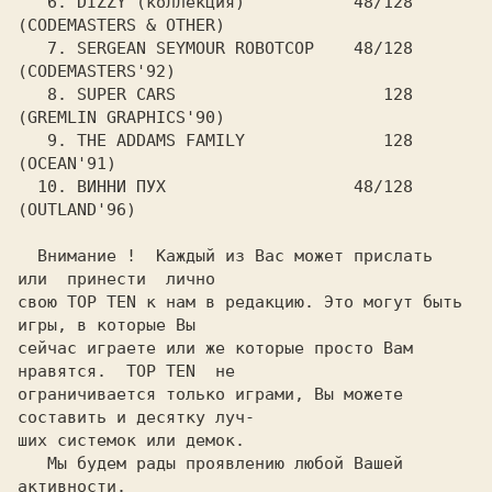
   6. DIZZY (коллекция)           48/128 
(CODEMASTERS & OTHER)

   7. SERGEAN SEYMOUR ROBOTCOP    48/128 
(CODEMASTERS'92)

   8. SUPER CARS                     128 
(GREMLIN GRAPHICS'90)

   9. THE ADDAMS FAMILY              128 
(OCEAN'91)

  10. ВИННИ ПУХ                   48/128 
(OUTLAND'96)

  Внимание !  Каждый из Вас может прислать  
или  принести  лично

свою TOP TEN к нам в редакцию. Это могут быть 
игры, в которые Вы

сейчас играете или же которые просто Вам  
нравятся.  TOP TEN  не

ограничивается только играми, Вы можете 
составить и десятку луч-

ших системок или демок.

   Мы будем рады проявлению любой Вашей 
активности.
