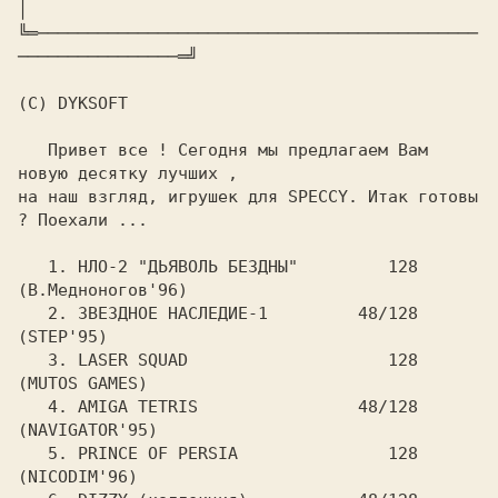
│

╚═────────────────────────────────────────────
────────────────═╝

(C) DYKSOFT

   Привет все ! Сегодня мы предлагаем Вам 
новую десятку лучших ,

на наш взгляд, игрушек для SPECCY. Итак готовы 
? Поехали ...

   1. НЛО-2 "ДЬЯВОЛЬ БЕЗДНЫ"         128 
(В.Медноногов'96)

   2. ЗВЕЗДНОЕ НАСЛЕДИЕ-1         48/128 
(STEP'95)

   3. LASER SQUAD                    128 
(MUTOS GAMES)

   4. AMIGA TETRIS                48/128 
(NAVIGATOR'95)

   5. PRINCE OF PERSIA               128 
(NICODIM'96)
