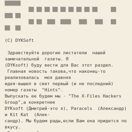
▒▒▒▒▒▒

         ▒▒ ▒▒ ▒▒ ▒▒ ▒▒ ▒▒ ▒▒ ▒▒ ▒▒     ▒▒   
▒▒▒ ▒▒

         ▒▒ ▒▒  ▒▒▒  ▒▒▒▒   ▒▒▒   ▒▒▒   ▒▒   
▒▒  ▒▒

(C) DYKSoft

 Здравствуйте дорогие листатели  нашей  
замечательной  газеты. Я

(DYKsoft) буду вести для Вас этот раздел.

 Главная новость такова,что наконец-то 
реализовалась  моя давняя

идея-вышел в свет первый (и не последний) 
номер газеты  "Hints".

Выпускать ее будем мы - "The X-Files Hackers 
Group",а конкретнее

DYKsoft (Дмитрий-это я), Paracels  (Александр) 
и Kit Kat  (Алек-

сандр). Мы будем рады,если Вам она придется по 
вкусу. 
