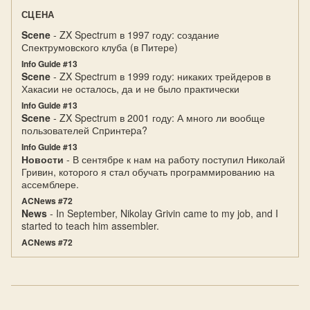
СЦЕНА
Scene
- ZX Spectrum в 1997 году: создание
Спектрумовского клуба (в Питере)
Info Guide #13
Scene
- ZX Spectrum в 1999 году: никаких трейдеров в
Хакасии не осталось, да и не было практически
Info Guide #13
Scene
- ZX Spectrum в 2001 году: А много ли вообще
пользователей Спpинтеpа?
Info Guide #13
Новости
- В сентябре к нам на работу поступил Николай
Гривин, которого я стал обучать программированию на
ассемблере.
ACNews #72
News
- In September, Nikolay Grivin came to my job, and I
started to teach him assembler.
ACNews #72