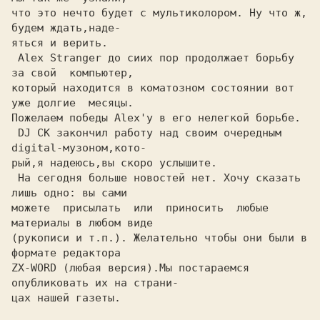
что это нечто будет с мультиколором. Ну что ж, 
будем ждать,наде-

яться и верить.

 Alex Stranger до сиих пор продолжает борьбу 
за свой  компьютер,

который находится в коматозном состоянии вот 
уже долгие  месяцы.

Пожелаем победы Alex'у в его нелегкой борьбе.

 DJ CK закончил работу над своим очередным 
digital-музоном,кото-

рый,я надеюсь,вы скоро услышите.

 На сегодня больше новостей нет. Хочу сказать 
лишь одно: вы сами

можете  присылать  или  приносить  любые  
материалы в любом виде

(рукописи и т.п.). Желательно чтобы они были в 
формате редактора

ZX-WORD (любая версия).Mы постараемся 
опубликовать их на страни-

цах нашей газеты.
