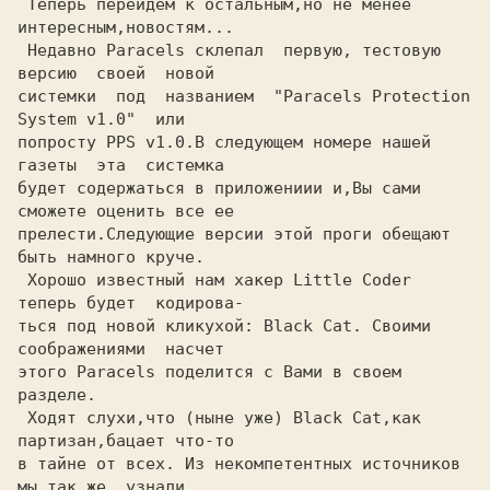
 Теперь перейдем к остальным,но не менее 
интересным,новостям...

 Недавно Paracels склепал  первую, тестовую 
версию  своей  новой

системки  под  названием  "Paracels Protection 
System v1.0"  или

попросту PPS v1.0.В следующем номере нашей 
газеты  эта  системка

будет содержаться в приложениии и,Вы сами 
сможете оценить все ее

прелести.Следующие версии этой проги обещают 
быть намного круче.

 Хорошо известный нам хакер Little Coder 
теперь будет  кодирова-

ться под новой кликухой: Black Cat. Своими 
соображениями  насчет

этого Paracels поделится с Вами в своем 
разделе.

 Ходят слухи,что (ныне уже) Black Cat,как 
партизан,бацает что-то

в тайне от всех. Из некомпетентных источников 
мы так же  узнали,
