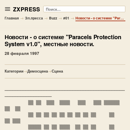
ZXPRESS
Поиск
→
→
→
→
Главная
Эл.пресса
Buzz
#01
Новости - о системке "Paracels Protection System v1.0", местные новости.
Новости
- о системке "Paracels Protection
System v1.0", местные новости.
28 февраля 1997
Категории
→
Демосцена
→
Сцена
──────────────────────────────────────────────
──────────────────

         ▒▒ ▒▒  ▒▒▒  ▒▒▒▒   ▒▒▒   ▒▒▒ ▒▒▒▒▒▒ 
▒▒  ▒▒

         ▒▒ ▒▒ ▒▒ ▒▒ ▒▒ ▒▒ ▒▒ ▒▒ ▒▒     ▒▒   
▒▒ ▒▒▒

         ▒▒▒▒▒ ▒▒ ▒▒ ▒▒▒▒  ▒▒ ▒▒ ▒▒     ▒▒   