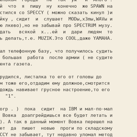
й  что  я  пишу  ну  конечно  же SPAWN на

стился со SPECCY ( можно сказать кинул )и

йку , сидит  и  слушает  MODы,x3mы,WAVы и

ю лкево),но не забывай про SPECTRUM музу.

дать   всякой  х...ей  и  дари  людям  то

ь делать,т.е. MUZIK.Это COOL,даже YAMAHA.

ал телефонную базу, что получилось судить

 большая  работа  после армии ( не судите

ента газета.

рудился, листалка то его от головы до

м тоже его,отдадим ему должное,смотрится

дождь навивает грусное настроение,то его

  "1".

orp . )  пока  сидит  на IBM и мал-по-мал

 Вовка  доапгрейдишься все будет летать и

). А так в данный момент Вовка перешел на

ет  да  пишет  новые  проги по складскому

CCY не забывает, тут недавно уломал метод
