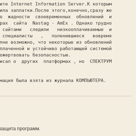
ите Internet Information Server.К которым

ила заплатки.После этого,конечно,сразу же

о  жадности  своевременных  обновлений  и

рах  сайта  Nastag - AmEx . Однако трудно

 сайтами   следили   низкооплачиваемые  и

 специалисты   ,   поленившиеся   вовремя

лне возможно, что некоторые из обновлений

плаченной и устойчиво работающей системой

ожертвовать безопасностью.

исал о  других  платформах , но  СПЕКТРУМ

изащита программ.