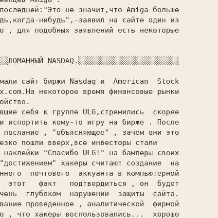
последней:"Это не значит,что Amiga больше

дь,когда-нибудь",-заявил на сайте один из

о , для подобных заявлений есть некоторые

░░ЛОМАННЫЙ NASDAQ.░░░░░░░░░░░░░░░░░░░░░░░

мали сайт биржи Nasdaq и  American  Stock

x.com.На некоторое время финансовые рынки

ойство.

вшие себя к группе ULG,стремились  скорее

и испортить кому-то игру на бирже . После

 послание , "объясняющее" , зачем они это

езко пошли вверх,все инвесторы стали

 наклейки "Спасибо ULG!" на бамперы своих

"достижением" хакеры считают создание  на

нного  почтового  аккуанта в компьютерной

  этот   факт   подтвердиться , он  будет

чень  глубоком  нарушении  защиты  сайта.

вание проведенное , аналитической  фирмой

о , что хакеры воспользовались...  хорошо
