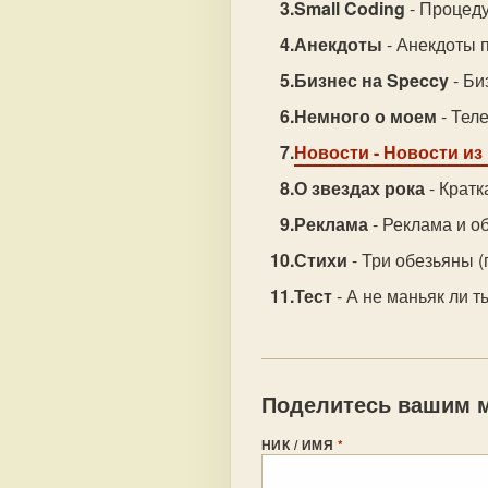
Small Coding
- Процеду
Анекдоты
- Анекдоты 
Бизнес на Speccy
- Би
Немного о моем
- Тел
Новости
- Новости из
О звездах рока
- Кратк
Реклама
- Реклама и о
Стихи
- Три обезьяны (
Тест
- А не маньяк ли т
Поделитесь вашим м
НИК / ИМЯ
*