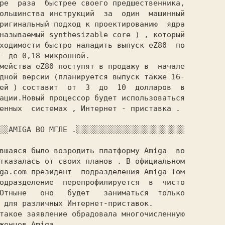
ре  раза  быстрее своего предшественника,

ольшинства инструкций  за  один  машинный

ригинальный подход к проектированию  ядра

называемый synthesizable core ) , который

ходимости быстро наладить выпуск еZ80  по

- до 0,18-микронной.

мейства eZ80 поступят в продажу в  начале

дной версии (планируется выпуск также 16-

ей ) составит  от  3  до  10  долларов  в

ации.Новый процессор будет использоваться

енных  системах , Интернет - приставка .

░░АMIGA ВО МГЛЕ .░░░░░░░░░░░░░░░░░░░░░░░░

вшаяся было возродить платформу Amiga  во

тказалась от своих планов . В официальном

ga.com президент  подразделения Amiga Том

одразделение  перепрофилируется  в  чисто

Отныне   оно   будет   заниматься  только

 для различных Интернет-приставок.

такое заявление обрадовала многочисленную

женцев Amiga .
