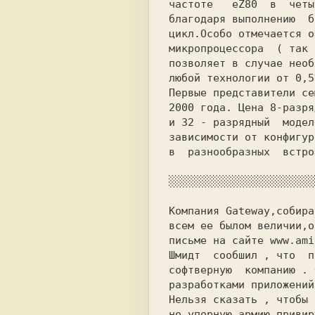
частоте   еZ80  в  четы
благодаря выполнению  б
цикл.Особо отмечается о
микропроцессора  ( так 
позволяет в случае необ
любой технологии от 0,5
Первые представители се
2000 года. Цена 8-разря
и 32 - разрядный  модел
зависимости от конфигур
в  разнообразных  встро
░░░░░░░░░░░░░░░░░░░░░░░
Компания Gateway,собира
всем ее былом величии,о
письме на сайте www.ami
Шмидт  сообшил , что  п
софтверную  компанию . 
разработками приложений
Нельзя сказать , чтобы 
но упорную армию привир