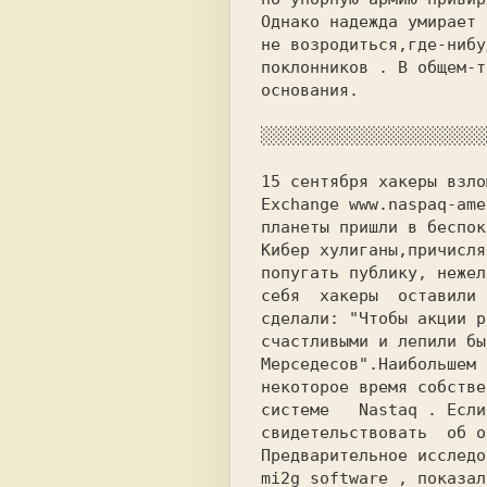
Oднако надежда умирает 
не возродиться,где-нибу
поклонников . В общем-т
основания.

░░░░░░░░░░░░░░░░░░░░░░░
15 сентября хакеры взло
Exchange www.naspaq-ame
планеты пришли в беспок
Кибер хулиганы,причисля
попугать публику, нежел
себя  хакеры  оставили 
сделали: "Чтобы акции р
счастливыми и лепили бы
Мерседесов".Наибольшем 
некоторое время собстве
системе   Nastaq . Если
свидетельствовать  об о
Предварительное исследо
mi2g software , показал