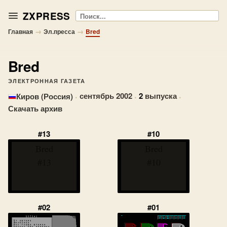
ZXPRESS
Поиск
→
→
Главная
Эл.пресса
Bred
Bred
ЭЛЕКТРОННАЯ ГАЗЕТА
·
сентябрь 2002
·
2
выпуска
·
Киров (Россия)
Скачать архив
#13
#10
Bred
Bred
#13
#10
#02
#01