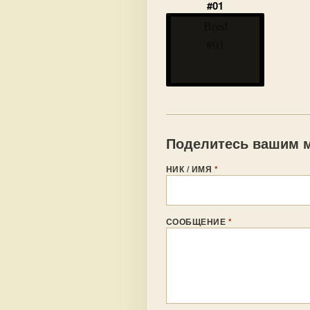
#01
Bred
#01
Поделитесь вашим м
НИК / ИМЯ
*
СООБЩЕНИЕ
*