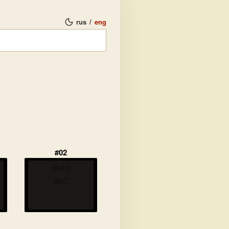
rus
/
eng
#02
Bred
#02