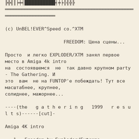
╠╬╣║╞╪╡███████████╡╪╞║╣╬╠ 

══════════════════════════════════════════════
══════════════════

(c) UnBEL!EVER^Speed co.^XTM

                     FREEDOM: Цена сцены...

Просто  и легко EXPLODER/XTM занял первое 
место в Amiga 4k intro

на  состоявшемся  не  так давно крупном party 
- The Gathering. И

это  вам  не на FUNTOP'е побеждать! Тут все 
масштабнее, крупнее,

солиднее, мажорнее...

----(the   g a t h e r i n g   1999   r e s u 
l t s)------[cut]-

Amiga 4K intro 
