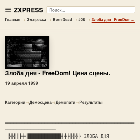
ZXPRESS
Поиск
→
→
→
→
Главная
Эл.пресса
Born Dead
#08
Злоба дня - FreeDom! Цена сцены.
Злоба дня
- FreeDom! Цена сцены.
19 апреля 1999
Категории
→
Демосцена
→
Демопати
→
Результаты
══════════════════════════════════════════════
══════════════════

 ╠╬╣║╞╪╡████████████╡╪╞║╣╬╠ ЗЛОБА ДНЯ 