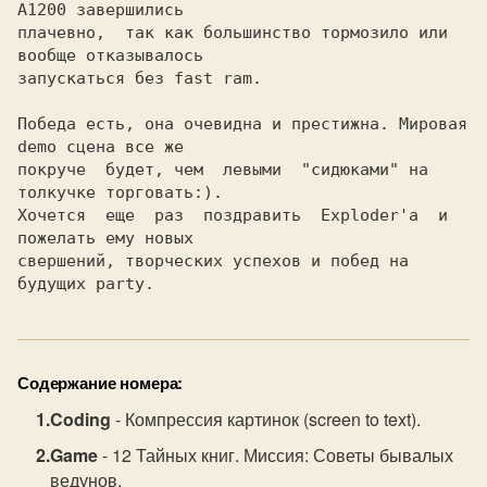
A1200 завершились

плачевно,  так как большинство тормозило или 
вообще отказывалось

запускаться без fast ram.

Победа есть, она очевидна и престижна. Мировая 
demo сцена все же

покруче  будет, чем  левыми  "сидюками" на 
толкучке торговать:).

Хочется  еще  раз  поздравить  Exploder'а  и  
пожелать ему новых

свершений, творческих успехов и побед на 
Содержание номера:
Coding
- Компрессия картинок (screen to text).
Game
- 12 Тайных книг. Миссия: Советы бывалых
ведунов.