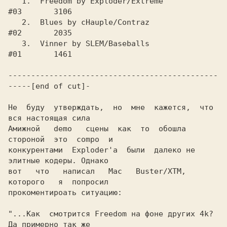
   1.  Freedom by Exploder/Extreme           
#03       3106

   2.  Blues by cHauple/Contraz              
#02       2035

   3.  Vinner by SLEM/Baseballs              
#01       1461

----------------------------------------------
-----[end of cut]-

Не  буду  утверждать,  но  мне  кажется,  что 
вся настоящая сила

Амижной   demo   сцены  как  то  обошла  
стороной  это  compo  и

конкурентами  Exploder'а  были  далеко не 
элитные кодеры. Однако

вот   что   написал   Mac   Buster/XTM,   
которого   я  попросил

прокоментироать ситуацию:

"...Как  смотрится Freedom на фоне других 4k? 
Да примерно так же
