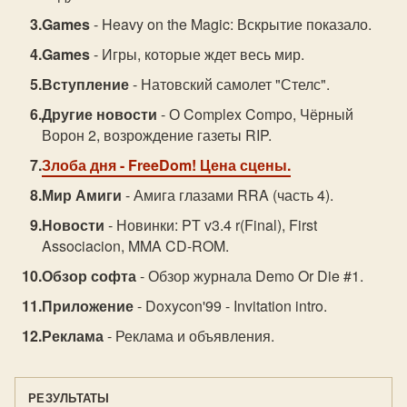
Games
- Heavy on the Magic: Вскрытие показало.
Games
- Игры, которые ждет весь мир.
Вступление
- Натовский самолет "Стелс".
Другие новости
- О Complex Compo, Чёрный
Ворон 2, возрождение газеты RIP.
Злоба дня
- FreeDom! Цена сцены.
Мир Амиги
- Амига глазами RRA (часть 4).
Новости
- Новинки: PT v3.4 r(Final), First
Associacion, MMA CD-ROM.
Обзор софта
- Обзор журнала Demo Or Die #1.
Приложение
- Doxycon'99 - Invitation intro.
Реклама
- Реклама и объявления.
РЕЗУЛЬТАТЫ