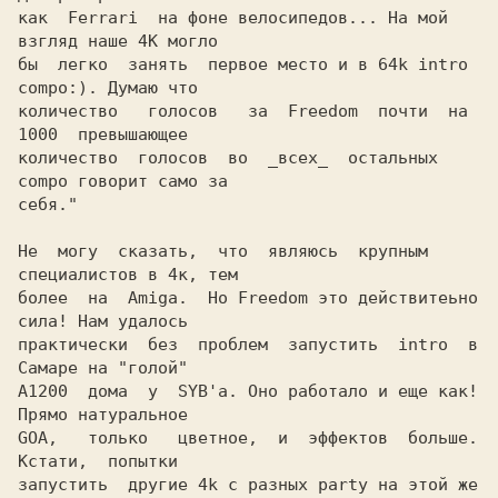
как  Ferrari  на фоне велосипедов... На мой 
взгляд наше 4K могло

бы  легко  занять  первое место и в 64k intro 
compo:). Думаю что

количество   голосов   за  Freedom  почти  на  
1000  превышающее

количество  голосов  во  _всех_  остальных 
compo говорит само за

себя."

Не  могу  сказать,  что  являюсь  крупным 
специалистов в 4к, тем

более  на  Amiga.  Но Freedom это действитеьно 
сила! Нам удалось

практически  без  проблем  запустить  intro  в 
Самаре на "голой"

A1200  дома  у  SYB'а. Оно работало и еще как! 
Прямо натуральное

GOA,   только   цветное,  и  эффектов  больше.  
Кстати,  попытки

запустить  другие 4k с разных party на этой же 