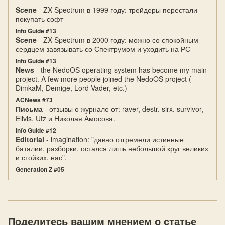
Scene
- ZX Spectrum в 1999 году: трейдеры перестали
покупать софт
Info Guide #13
Scene
- ZX Spectrum в 2000 году: можно со спокойным
сердцем завязывать со Спектрумом и уходить на РС
Info Guide #13
News
- the NedoOS operating system has become my main
project. A few more people joined the NedoOS project (
DimkaM, Demige, Lord Vader, etc.)
ACNews #73
Письма
- отзывы о журнале от: raver, destr, sirx, survivor,
Ellvis, Utz и Николая Амосова.
Info Guide #12
Editorial
- imagination: "давно отгремели истинные
баталии, разборки, остался лишь небольшой круг великих
и стойких. нас".
Generation Z #05
Поделитесь вашим мнением о статье