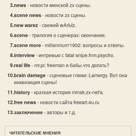
news
- новости минской zx сцены.
scene news
- новости zx сцены.
new warez
- свежий wArЫz.
scene
- трилогия о сценерах: окончание.
scene more
- millennium'1902: вопросы и ответы.
interview
- интревью с fatal snipe.fnm.psycho.
real life
- mr.pi: freeman и бабы.что делать?
brain damage
- сценовые глюки: Lamergy. Вот она
инквизиция сцены!
history
- краткая история minsk.zx-net'a.
free news
- новости сайта freeart.4u.ru
заключение
- авторы и т.д.
ЧИТАТЕЛЬСКИЕ МНЕНИЯ