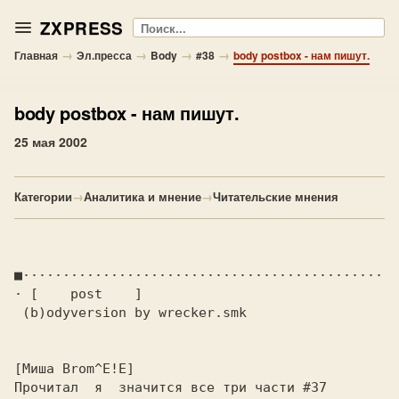
ZXPRESS
Поиск
→
→
→
→
Главная
Эл.пресса
Body
#38
body postbox - нам пишут.
body postbox
- нам пишут.
25 мая 2002
Категории
→
Аналитика и мнение
→
Читательские мнения
■·············································
· 
Прочитал  я  значится все три части #37 