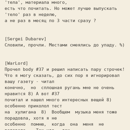
'тела', материала много,

есть что почитать. Но может лучше выпускать 
'тело' раз в неделю,

а не раз в месяц по 3 части сразу ?

Словили, прочли. Местами смеялись до упаду. %)

Прочел body #37 и решил написать пару строчек!

Что я могу сказать, до сих пор я игнорировал 
вашу газету - читал

конечно,  но  сплошная ругань мне не очень 
нравится 8) А вот #37

почитал и нашел много интересных вещей 8) 
особенно приколол тест

на  хулигана  8)  Вообщем  музыка меня тоже 
порадовла, хотя я не

особенно  помню,  когда  она  меня  не 