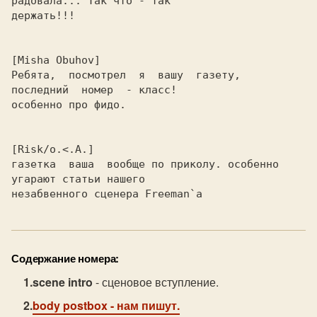
радовала... Так что - так

держать!!!

Ребята,  посмотрел  я  вашу  газету,  
последний  номер  - класс!

особенно про фидо.

газетка  ваша  вообще по приколу. особенно 
угарают статьи нашего

незабвенного сценера Freeman`а
Содержание номера:
scene intro
- сценовое вступление.
body postbox
- нам пишут.