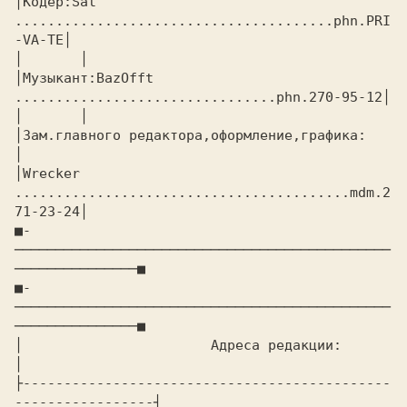
│Кодер:Sat 
.......................................phn.PRI
-VA-TE│

│       │

│Музыкант:BazOfft 
................................phn.270-95-12│

│       │

│Зам.главного редактора,оформление,графика:       
│

│Wrecker 
.........................................mdm.2
71-23-24│

■-
──────────────────────────────────────────────
───────────────■

■-
──────────────────────────────────────────────
───────────────■

│                       Адреса редакции:                       
│

├---------------------------------------------
-----------------┤
