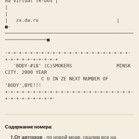
на Virtual TR-DOS |

|                                                              
|

|   zx.da.ru                            |

■-
──────────────────────────────────────────────
───────────────■

-+-+-+-+-+-+-+-+-+-+-+-+-+-+-+-+-+-+-+-+-+-+-
   'BODY-#18' (C)SMOKERS                MINSK 
             C U IN ZE NEXT NUMBER OF 
+-+-+-+-+-+-+-+-+-+-+-+-+-+-+-+-+-+-+-+-+-+-+-
Содержание номера:
От авторов
- по новой моде, свалим все на