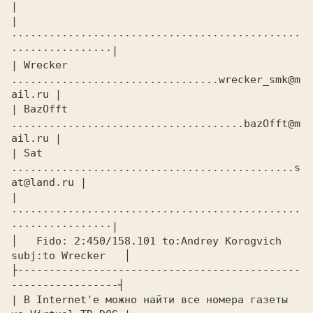
|

|
··············································
················|

| Wrecker 
.................................wrecker_smk@m
ail.ru |

| BazOfft 
.....................................bazOfft@m
ail.ru |

| Sat 
.............................................s
at@land.ru |

|
··············································
················|

│   Fido: 2:450/158.101 to:Andrey Korogvich  
subj:to Wrecker   │

├---------------------------------------------
-----------------┤

| В Internet'e можно найти все номера газеты 