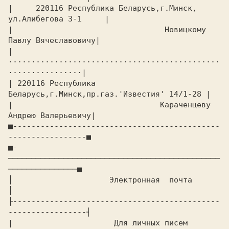
|     220116 Республика Беларусь,г.Минск, 
ул.Алибегова 3-1     |

|                                 Новицкому 
Павлу Вячеславовичу|

|
··············································
················|

| 220116 Республика 
Беларусь,г.Минск,пр.газ.'Известия' 14/1-28 |

|                                Караченцеву 
Андрею Валерьевичу|

■---------------------------------------------
-----------------■

■-
──────────────────────────────────────────────
───────────────■

│                     Электронная  почта                       
│

├---------------------------------------------
-----------------┤

|                      Для личных писем                        