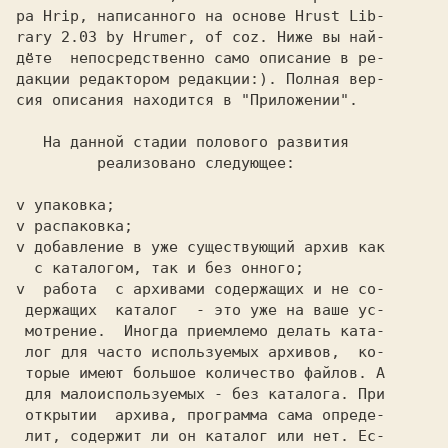
ра Hrip, написанного на основе Hrust Lib-

rary 2.03 by Hrumer, of coz. Ниже вы най-

дёте  непосредственно само описание в ре-

дакции редактором редакции:). Полная вер-

сия описания находится в "Приложении".   

На данной стадии полового развития 
 реализовано следующее: 
v упаковка;                              

v распаковка;                            

v добавление в уже существующий архив как

  с каталогом, так и без онного;         

v  работа  с архивами содержащих и не со-

 держащих  каталог  - это уже на ваше ус-

 мотрение.  Иногда приемлемо делать ката-

 лог для часто используемых архивов,  ко-

 торые имеют большое количество файлов. А

 для малоиспользуемых - без каталога. При

 открытии  архива, программа сама опреде-

 лит, содержит ли он каталог или нет. Ес-
