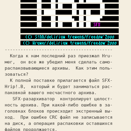
  Когда к нам последний раз приезжал Hru-

распаковывающиеся архивы.  Как этим поль-

зоваться?                                

  К полной поставке прилагается файл SFX-

Hrip!.В,  который и будет заниматься рас-

паковкой вашего несчастного архива.      

   SFX-разархиватор  контролирует целост-

ность архива. При какой-либо ошибке в за-

головках блоков происходит экстренный вы-

ход.  При ошибке CRC файл не записывается

на диск, а операция распаковки оставшихся

файлов продолжается.                     
