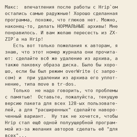
Макс:  
впечатления после работы с Hrip`ом

остались самые радужные! Хорошо сделанная

программа, похоже, что глюков нет. Можно,

наконец-то, делать НОРМАЛЬНЫЕ архивы! Мне

понравилось. И вам желаю пересесть из ZX-

ZIP`а на Hrip!                           

   Есть вот только пожелания к авторам, я

знаю, что этот номер журнала они прочита-

ют: сделайте всё же удаление из архива, а

также паковку образа диска. Было бы хоро-

шо, если бы был режим overWrite (с запро-

нение, типа move в tr-dos.               

   Только  не надо говорить, что проблемы

с памятью!  Оставьте, пожалуйста, текущую

версию пакета для всех 128-ых пользовате-

лей, а для "расширенных" сделайте наворо-

ченный вариант.  Ну так не хочется, чтобы

Hrip стал ещё одной полуущербной програм-

мой из-за желания авторов сделать её "для
