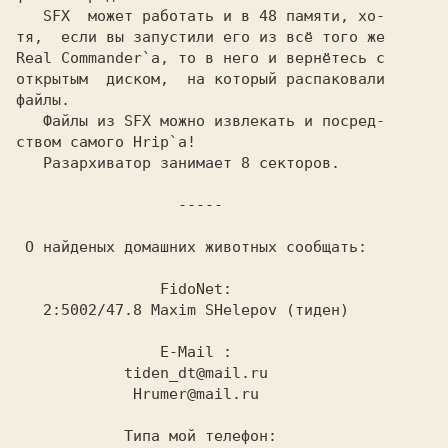
   SFX  может работать и в 48 памяти, хо-

тя,  если вы запустили его из всё того же

Real Commander`а, то в него и вернётесь с

открытым  диском,  на который распаковали

файлы.                                   

   Файлы из SFX можно извлекать и посред-

ством самого Hrip`а!                     

   Разархиватор занимает 8 секторов.     

----- 
 О найденых домашних животных сообщать:  

                FidoNet:                 

   2:5002/47.8 Maxim SHelepov (тиден)    

                Е-Mail :                 

            tiden_dt@mail.ru             

             Hrumer@mail.ru              

            Типа мой телефон:            
