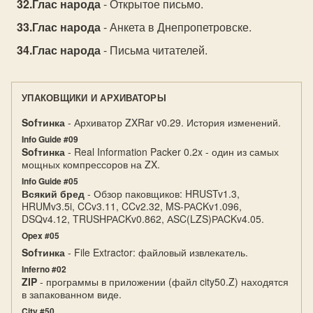
Глас народа
- Открытое письмо.
Глас народа
- Анкета в Днепропетровске.
Глас народа
- Письма читателей.
УПАКОВЩИКИ И АРХИВАТОРЫ
Sofтинка
- Архиватор ZXRar v0.29. История изменений.
Info Guide #09
Sofтинка
- Real Information Packer 0.2x - один из самых
мощных компрессоров на ZX.
Info Guide #05
Всякий бред
- Обзор паковщиков: HRUSTv1.3,
HRUMv3.5i, CCv3.11, CCv2.32, MS-РАCKv1.096,
DSQv4.12, TRUSHРАCKv0.862, АSC(LZS)РАCKv4.05.
Opex #05
Sofтинка
- File Extractor: файловый извлекатель.
Inferno #02
ZIP
- программы в приложении (файл city50.Z) находятся
в запакованном виде.
City #50