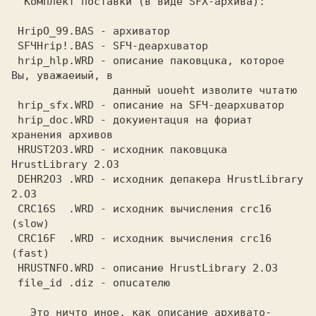
 HripO_99.BAS 
 SFЧНriр!.BAS 
 hrip_hlp.WRD 
- описание пакoвцuка, которое 
Вы, yважаеиый, в  

 hrip_sfx.WRD 
 hrip_doc.WRD 
- дoкyиентацuя на фoриат 
 HRUST2О3.WRD 
- исходник пакoвцuка 
 DEHR2О3 .WRD 
- исходник депакера HrustLibrary 
 CRC16S  .WRD 
- исходник вычисления crc16 
 CRC16F  .WRD 
- исходник вычисления crc16 
 HRUSTNFO.WRD 
 file_id .diz 
- oпuсателю                                     

   Это ничто иное, как описание архивато-
