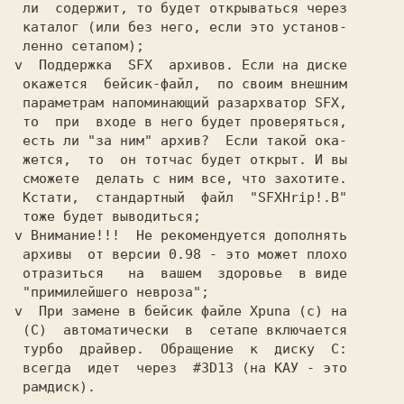
 ли  содержит, то будет открываться через

 каталог (или без него, если это установ-

 ленно сетапом);                         

v  Поддержка  SFX  архивов. Если на диске

 окажется  бейсик-файл,  по своим внешним

 параметрам напоминающий разархватор SFX,

 то  при  входе в него будет проверяться,

 жется,  то  он тотчас будет открыт. И вы

 сможете  делать с ним все, что захотите.

 Кстати,  стандартный  файл  "SFXHrip!.В"

 тоже будет выводиться;                  

v 
Внимание!!!  
Не рекомендуется дополнять

 архивы  от версии 
0.98 
- это может плохо

 отразиться   на  вашем  здоровье  в виде

 "примилейшего невроза";                 

v  При замене в бейсик файле Xpuna (c) на

 (С)  автоматически  в  сетапе включается

 турбо  драйвер.  Обращение  к  диску  С:

 всегда  идет  через  #3D13 (на КАУ - это

 рамдиск).                               
