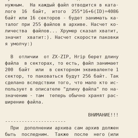
нужным.  На каждый файл отводится в ката-

логе  16  байт,  итого  255*16+6(ID)=4086

байт или 16 секторов - будет занимать ка-

талог при 255 файлов в архиве. Насчет ко-

личества  файлов... Хрумер сказал хватит,

значит  хватит:). Насчет скорости паковки

я умолчу:)                               

файла  в секторах, то есть, файл занимает

200  байт  или  в секторном эквиваленте 1

сектор, то паковаться будут 256 байт. Так

сделано вследствии того, что мало кто ис-

пользует в описателе "длину файла" по на-

значению - там  теперь обычно хранят рас-

ширение файла.                           

---------------------- 
  При  дополнении архива сам архив должен

быть  последним.  Также  после  него (или
