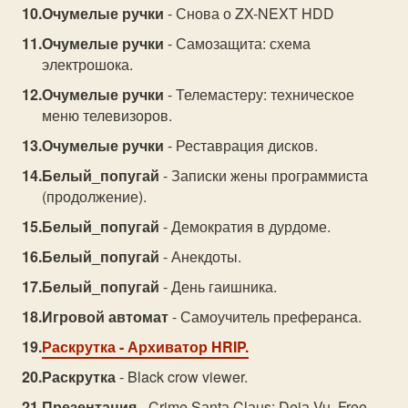
Очумелые ручки
- Снова о ZX-NEXT HDD
Очумелые ручки
- Самозащита: схема
электрошока.
Очумелые ручки
- Телемастеру: техническое
меню телевизоров.
Очумелые ручки
- Реставрация дисков.
Белый_попугай
- Записки жены программиста
(продолжение).
Белый_попугай
- Демократия в дурдоме.
Белый_попугай
- Анекдоты.
Белый_попугай
- День гаишника.
Игровой автомат
- Самоучитель преферанса.
Раскрутка
- Архиватор HRIP.
Раскрутка
- Black crow viewer.
Презентация
- Crime Sаntа Clаus: Dejа Vu. Free