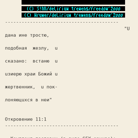
                                           "U 
дана ине трoстю,

подобная  жезлy,  u

сказано:  встаню  u

uзиерю храи Божий u

жертвенник,  u пок-

лoняюцuхся в неи"  
