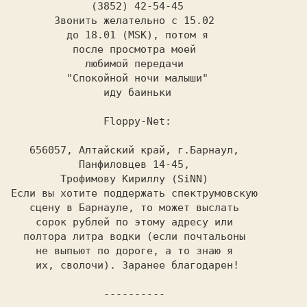
             (3852) 42-54-45             

       Звонить желательно с 15.02        

         до 18.01 (MSK), потом я         

          после просмотра моей           

            любимой передачи             

         "Спокойной ночи малыши"         

               иду баиньки               

               Floppy-Net:               

   656057, Алтайский край, г.Барнаул,    

        Трофимову Кириллу (SiNN)         

Если вы хотите поддержать спектрумовскую 

   сцену в Барнауле, то может выслать    

    сорок рублей по этому адресу или     

  полтора литра водки (если почтальоны   

    не выпьют по дороге, а то знаю я     

    их, сволочи). Заранее благодарен!    

---------- 