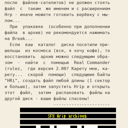
после  файлов-сателитов) не должен стоять

файл  с  таким  же именем и с расширением

Hrp - иначе можете готовить верёвку с мы-

лом...                                   

  При  упаковке  (особенно при дополнении

файла  в архив) не рекомендуется нажимать

на Break...                              

  Если  ваш  каталог  диска посетили при-

шельцы  из космоса (все, я хочу кофе), то

зом  -  найти  с  помощью  Real Commander

(rulez,  где версия 2.00? Карету мне, ка-

рету...  скорой  помощи)  следущюие байты

"HRi", создать файл любой длины (1 сектор

и больше), затем запустить Hrip и открыть

этот  файл,  затем  распаковать  файлы на

другой диск - ваши файлы спасены!        
