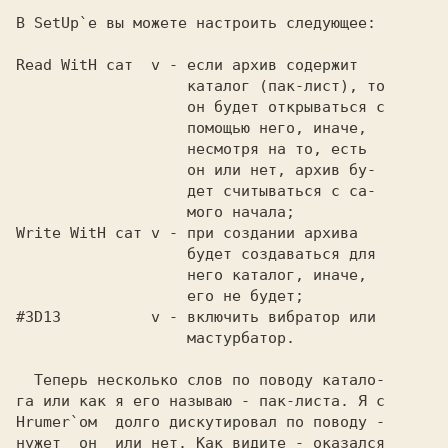
Read WitH сат  v
 - если архив содержит   

                   каталог (пак-лист), то

                   он будет открываться с

                   помощью него, иначе,  

                   несмотря на то, есть  

                   дет считываться с са- 

Write WitH сат v
 - при создании архива   

                   будет создаваться для 

                   него каталог, иначе,  

#3D13          v
 - включить вибратор или 

                   мастурбатор.          

  Теперь несколько слов по поводу катало-

га или как я его называю - пак-листа. Я с

Hrumer`ом  долго дискутировал по поводу -

нужет  он  или нет. Как видите - оказался
