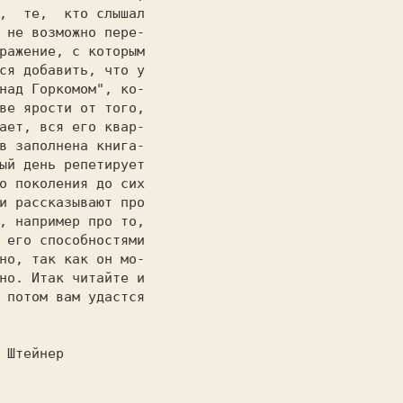
,  те,  кто слышал

 не возможно пере-

ражение, с которым

ся добавить, что у

над Горкомом", ко-

ве ярости от того,

ает, вся его квар-

в заполнена книга-

ый день репетирует

о поколения до сих

и рассказывают про

, например про то,

 его способностями

но, так как он мо-

но. Итак читайте и

 потом вам удастся
