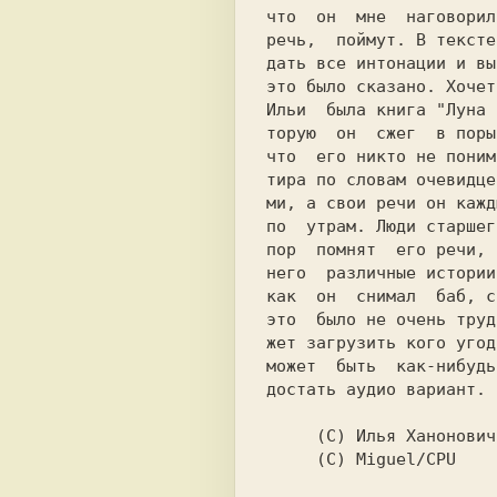
что  он  мне  наговорил
речь,  поймут. В тексте
дать все интонации и вы
это было сказано. Хочет
Ильи  была книга "Луна 
торую  он  сжег  в поры
что  его никто не поним
тира по словам очевидце
ми, а свои речи он кажд
по  утрам. Люди старшег
пор  помнят  его речи, 
него  различные истории
как  он  снимал  баб, с
это  было не очень труд
жет загрузить кого угод
может  быть  как-нибудь
достать аудио вариант.

     (C) Илья Ханонович Штейнер

     (C) Miguel/CPU
