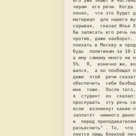
его уже знают и частень
черам  его речи. Когда 
понял,  что это будет д
материал  для нашего жу
скрывая,  сказал Илье Х
бы записать его речь на
против, даже наоборот. 
поехать в Москву и прод
будь  политикам за 10-1
а ему самому много не н
5%.  Я,  конечно же, во
шался,  а он пообещал п
дажи  этой  речи сказат
обеспечить  себе безбед
мне  тоже.  После того,
я  студент  он  сказал:
прослушать  эту речь св
если  возникнут какие-л
заплатят  немного денег
и  перед преподавателям
разъяснить" . То,  что 
ляется лишь блеклой печ