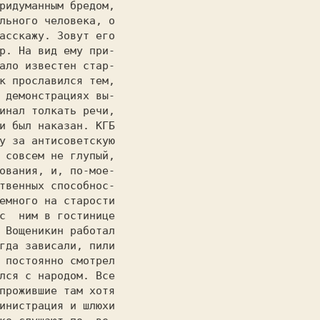
ридуманным бредом,

льного человека, о

асскажу. Зовут его

р. На вид ему при-

ало известен стар-

к прославился тем,

 демонстрациях вы-

инал толкать речи,

и был наказан. КГБ

у за антисоветскую

 совсем не глупый,

ования, и, по-мое-

твенных способнос-

емного на старости

с  ним в гостинице

 Вощеникин работал

гда зависали, пили

 постоянно смотрел

лся с народом. Все

прожившие там хотя

инистрация и шлюхи
