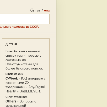
rus
/
eng
ального человека из СССР.
ДРУГОЕ
Глас божий
- полный
список тем интервью с
zxpress.ru со
Спектрумистами для
более быстрого поиска.
SibNews #06
С-Week
- ICQ интервью с
известными ZX
товарищами - Arty/Digital
Reality и UnBEL!EVER.
C-Net Week #24
Others
- Вопросы о
музыкальной