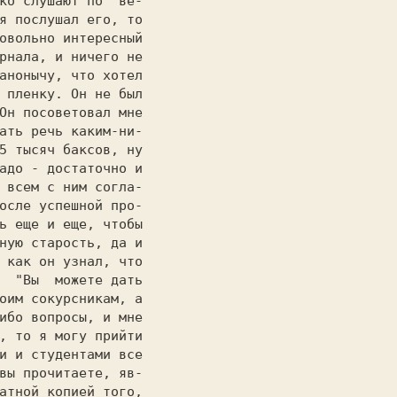
ко слушают по  ве-

я послушал его, то

овольно интересный

рнала, и ничего не

анонычу, что хотел

 пленку. Он не был

Он посоветовал мне

ать речь каким-ни-

5 тысяч баксов, ну

адо - достаточно и

 всем с ним согла-

осле успешной про-

ь еще и еще, чтобы

ную старость, да и

 как он узнал, что

  "Вы  можете дать

оим сокурсникам, а

ибо вопросы, и мне

, то я могу прийти

и и студентами все

вы прочитаете, яв-

атной копией того,
