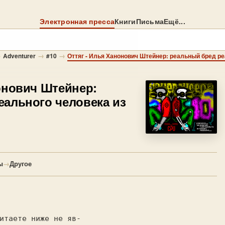
Электронная пресса
Книги
Письма
Ещё...
→
→
→
Adventurer
#10
Оттяг - Илья Ханонович Штейнер: реальный бред ре
онович Штейнер:
еального человека из
ы
→
Другое