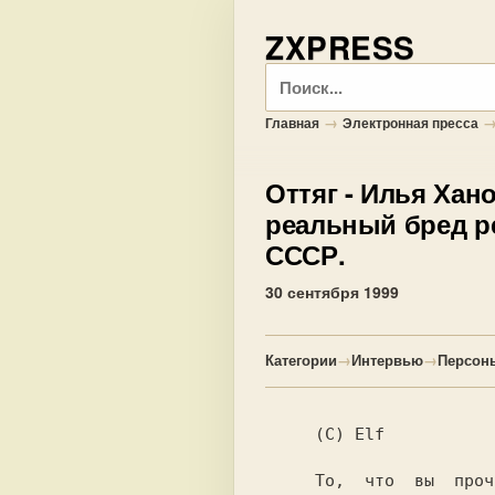
ZXPRESS
Поиск
→
Главная
Электронная пресса
Оттяг
- Илья Хан
реальный бред р
СССР.
30 сентября 1999
Категории
→
Интервью
→
Персон
     (C) Elf

     То,  что  вы  прочитаете ниже не яв-
