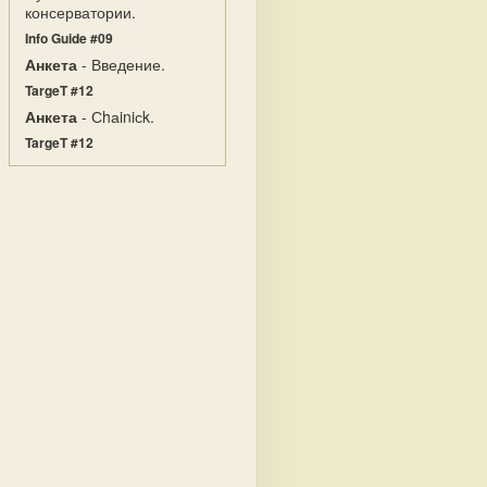
консерватории.
Info Guide #09
Анкета
- Введение.
TargeT #12
Анкета
- Сhаiniсk.
TargeT #12