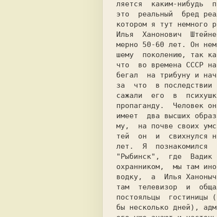
ляется  каким-нибудь  п
это  реальный  бред реа
котором я тут немного р
Илья  Ханонович  Штейне
мерно 50-60 лет. Он нем
шему  поколению, так ка
что  во времена СССР на
бегал  на трибуну и нач
за  что  в последствии 
сажали  его  в  психушк
пропаганду.  Человек он
имеет  два высших образ
му,  на почве своих умс
тей  он  и  свихнулся н
лет.  Я  познакомился  
"Рыбинск",  где  Вадик 
охранником,  мы там ино
водку,  а  Илья Ханоныч
там  телевизор  и  обща
постояльцы  гостиницы (
бы несколько дней), адм