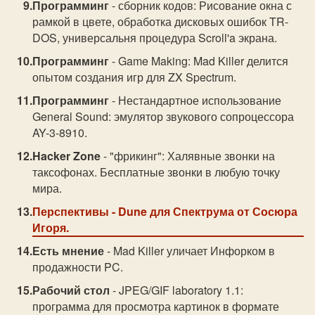
Программинг
- сборник кодов: Рисование окна с
рамкой в цвете, обработка дисковых ошибок TR-
DOS, универсальня процедура Scroll'a экрана.
Программинг
- Game Making: Mad Killer делится
опытом создания игр для ZX Spectrum.
Программинг
- Нестандартное использование
General Sound: эмулятор звукового сопроцессора
AY-3-8910.
Hacker Zone
- "фрикинг": Халявные звонки на
таксофонах. Бесплатные звонки в любую точку
мира.
Перспективы
- Dune для Спектрума от Сосюра
Игоря.
Есть мнение
- Mad Killer уличает Инфорком в
продажности PC.
Рабочий стол
- JPEG/GIF laboratory 1.1:
программа для просмотра картинок в формате