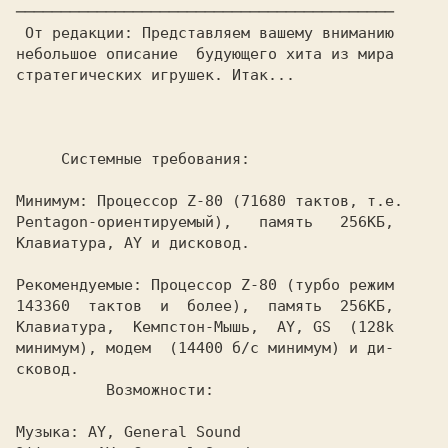
 От редакции:
 Представляем вашему вниманию

небольшое описание  будующего хита из мира

стратегических игрушек. Итак...

     Системные требования:

Минимум:
 Процессор Z-80 (71680 тактов, т.е.

Pentagon-ориентируемый),   память   256КБ,

Клавиатура, AY и дисковод.

Рекомендуемые: 
Процессор Z-80 (турбо режим

143360  тактов  и  более),  память  256КБ,

Клавиатура,  Кемпстон-Мышь,  AY, GS  (128k

минимум), модем  (14400 б/с минимум) и ди-

          Возможности:

Музыка: 