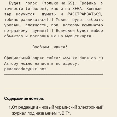
  Будет  голос  (только на GS). Графика  в

точности (и более), как и на SEGA. Компью-

тер  научится   думать  и  РАССТРАИВАТЬСЯ,

тобишь развиваться!!! Можно  будет выбрать

уровень  сложности, при  котором компьютер

по-разному  думает!!! Возможен будет выбор

обьектов и послание их на мультикарте.

            Вообщем, ждите!

Автору можно написать по адресу: 
──────────────────────────────────────────
Содержание номера:
От редакции
- новый украинский электронный
журнал под названием "3BiT".