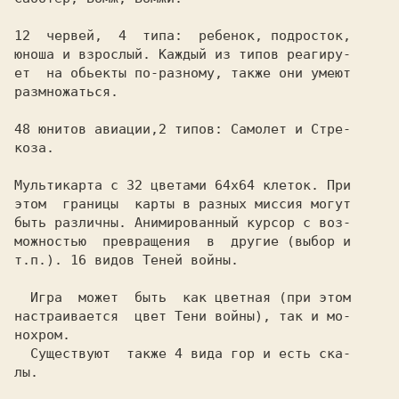
12  червей,  4  типа:  ребенок, подросток,

юноша и взрослый. Каждый из типов реагиру-

ет  на обьекты по-разному, также они умеют

размножаться.

48 юнитов авиации,2 типов: Самолет и Стре-

коза.

Мультикарта с 32 цветами 64х64 клеток. При

этом  границы  карты в разных миссия могут

быть различны. Анимированный курсор с воз-

можностью  превращения  в  другие (выбор и

т.п.). 16 видов Теней войны.

  Игра  может  быть  как цветная (при этом

настраивается  цвет Тени войны), так и мо-

нохром.

  Существуют  также 4 вида гор и есть ска-

лы.
