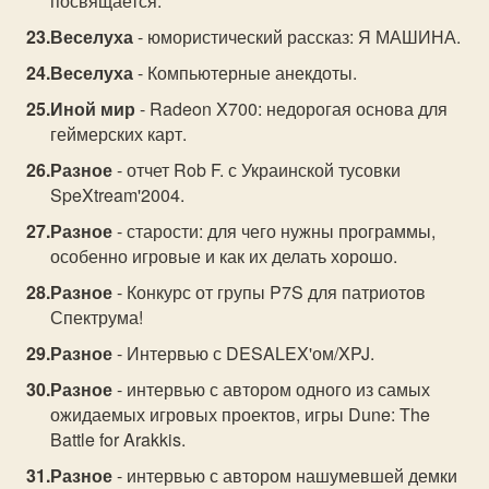
посвящается.
Веселуха
- юмористический рассказ: Я МАШИНА.
Веселуха
- Компьютерные анекдоты.
Иной мир
- Radeon X700: недорогая основа для
геймерских карт.
Разное
- отчет Rob F. с Украинской тусовки
SpeXtream'2004.
Разное
- старости: для чего нужны программы,
особенно игровые и как их делать хорошо.
Разное
- Конкурс от групы P7S для патриотов
Спектрума!
Разное
- Интервью с DESALEX'ом/XPJ.
Разное
- интервью с автором одного из самых
ожидаемых игровых проектов, игры Dune: The
Battle for Arakkis.
Разное
- интервью с автором нашумевшей демки