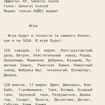
Эффекты:
Голос: 
Модем: 
только ХАЙЕС модем!

            Игра

  Игра будет в точности (и немного более),

как и на SEGA. В игре будет:

128  заводов,  13  видов:  Конструкторский

двор, Ветряк, Очистительный  завод, Радар,

Хранилище, Машинная  фабрика, Казармы, Пу-

шечная  башня,  Ракетная  башня, Ремонтный

завод, Фабрика Выс. технологий, Космопорт,

Дворец.

128 юнитов, 17 видов: Джип, Джипарез, Ком-

байн,  Строймашина,  Танк, Катюша, Осадный

танк,  Звуковой  танк, Разрушитель, Девиа-

тор,  Солдат,  Пехота,  Десантник, Десант,

Саботер, Бомж, Бомжи.
