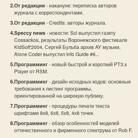
От редакции
- накануне: переписка авторов
журнала с корреспондентами.
От редакции
- Credits: авторы журнала.
Speccy news
- новости: Scl выпустил газету
Cossackos, результаты Воронежского фестиваля
KidSoft'2004, Сергей Бульба архив AY музыки,
Alone Coder выпустил Info Guide #6...
Программинг
- новый быстрой и короткий PT3.x
Player от RSM.
Программинг
- дизайн исходных кодов: основные
требования к листинг программы,
ориентированной на широкую публику.
Программинг
- процедуры печати текста
шрифтами 8х8, 6х8, 5х8, 4х8 точек.
Программинг
- обзор особенностей моделей
оттечественного и фирменного спектрума от Rob F.