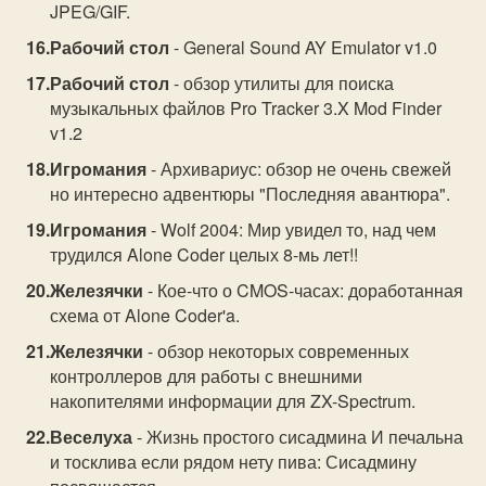
JPEG/GIF.
Рабочий стол
- General Sound AY Emulator v1.0
Рабочий стол
- обзор утилиты для поиска
музыкальных файлов Pro Tracker 3.X Mod Finder
v1.2
Игромания
- Архивариус: обзор не очень свежей
но интересно адвентюры "Последняя авантюра".
Игромания
- Wolf 2004: Мир увидел то, над чем
трудился Alone Coder целых 8-мь лет!!
Железячки
- Кое-что о CMOS-часах: доработанная
схема от Alone Coder'a.
Железячки
- обзор некоторых современных
контроллеров для работы с внешними
накопителями информации для ZX-Spectrum.
Веселуха
- Жизнь простого сисадмина И печальна
и тосклива если рядом нету пива: Сисадмину