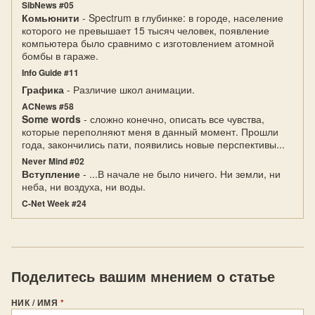
SibNews #05
Комьюнити
- Spectrum в глубинке: в городе, население
которого не превышает 15 тысяч человек, появление
компьютера было сравнимо с изготовлением атомной
бомбы в гараже.
Info Guide #11
Графика
- Различие школ анимации.
ACNews #58
Some words
- сложно конечно, описать все чувства,
которые переполняют меня в данный момент. Прошли
года, закончились пати, появились новые перспективы...
Never Mind #02
Вступление
- ...В начале не было ничего. Ни земли, ни
неба, ни воздуха, ни воды.
C-Net Week #24
Поделитесь вашим мнением о статье
НИК / ИМЯ
*