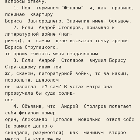
вопросы отвечу.

   1. Под  термином "Фэндом"  я, как  правило, 
понимаю  квартиру

Бориса  Завгороднего. Значение имеет большое. 

   2. Если  Андрей Столяров, призывая к 
литературной войне (нап-

ример), в  самом  деле высказал точку зрения 
Бориса Стругацкого,

то прошу считать меня озадаченным.

   3. Если  Андрей  Столяров  внушил Борису 
Стругацкому идею той

же, скажем, литературной войны, то за каким, 
позвольте, дьяволом

он  излагал  её сам? В устах мэтра она 
прозвучала бы куда солид-

нее.

   4. Объявив, что  Андрей  Столяров полагает 
себя фигурой номер

один, Александр  Щеголев  невольно  отвёл себе 
(в рамках данного

скандала, разумеется)  как  минимум  второе 
место. Ну куда же им
