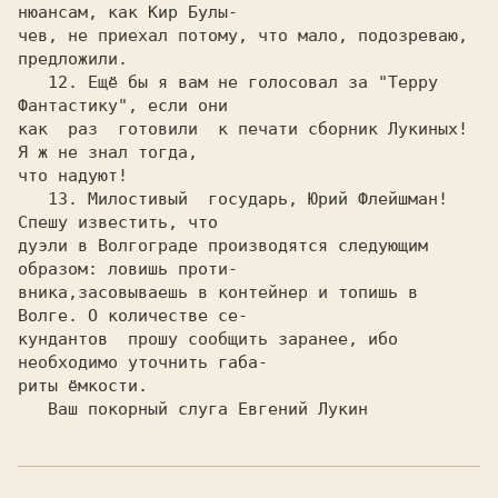
нюансам, как Кир Булы-

чев, не приехал потому, что мало, подозреваю, 
предложили. 

   12. Ещё бы я вам не голосовал за "Терру 
Фантастику", если они

как  раз  готовили  к печати сборник Лукиных! 
Я ж не знал тогда,

что надуют!

   13. Милостивый  государь, Юрий Флейшман! 
Спешу известить, что

дуэли в Волгограде производятся следующим 
образом: ловишь проти-

вника,засовываешь в контейнер и топишь в 
Волге. О количестве се-

кундантов  прошу сообщить заранее, ибо 
необходимо уточнить габа-

риты ёмкости.
