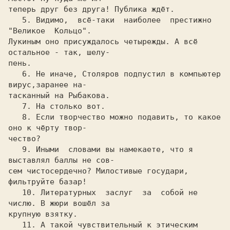
теперь друг без друга! Публика ждёт.

   5. Видимо,  всё-таки  наиболее  престижно  
"Великое  Кольцо".

Лукиным оно присуждалось четырежды. А всё 
остальное - так, шелу- 

пень.

   6. Не иначе, Столяров подпустил в компьютер 
вирус,заранее на-

тасканный на Рыбакова.

   7. На столько вот.

   8. Если творчество можно подавить, то какое 
оно к чёрту твор-

чество?

   9. Иными  словами вы намекаете, что я 
выставлял баллы не сов-

сем чистосердечно? Милостивые государи, 
фильтруйте базар!

   10. Литературных  заслуг  за  собой не 
числю. В жюри вошёл за

крупную взятку.

   11. А такой чувствительный к этическим 