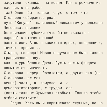
засушили  скандал  на корню. Или в рекламе из 
вас никто не рабо-

тал? Один  бы  только  слух  о том, что 
Столяров собирается рва-

нуть "Жигуль"  начиненный динамитом у подъезда 
Щеголева, привлек

бы внимание публики (что бы не сказать - 
народа) к отечественной

фантастике. А вы о каких-то идеях, концепциях, 
точках  зрения...

Стыдно, господа! Можно подумать не было такого 
грандиозного шоу,

как  штурм Белого Дома. Пусть часть фэндома 
попытается линчевать

Столярова  перед  Эрмитажем, а другая его (не 
Столярова, естест- 

венно) часть, в  камуфле  и  с  
демократизаторами, с трудом  его

(опять таки не Эрмитаж) отобьет. Только чтобы 
отбили смотрите!

   Ладно. Хоть вы и коришневато скушные, но на 