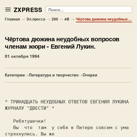
ZXPRESS
Поиск
→
→
→
→
Главная
Эл.пресса
200
#B
Чёртова дюжина неудобных вопросов членам жюри - Евгений Лукин.
Чёртова дюжина неудобных вопросов
членам жюри
- Евгений Лукин.
01 октября 1994
Категории
→
Литература и творчество
→
Очерки
* ТРИНАДЦАТЬ НЕУДОБНЫХ ОТВЕТОВ ЕВГЕНИЯ ЛУКИНА 
ЖУРНАЛУ "ДВЕСТИ" * 

   Ребятушечки!

   Вы  что  там  у себя в Питере совсем с ума 
стряхнулись. Вы же
