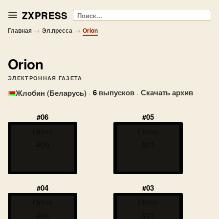
ZXPRESS
Поиск
→
→
Главная
Эл.пресса
Orion
Orion
ЭЛЕКТРОННАЯ ГАЗЕТА
·
6
выпусков
·
Скачать архив
Жлобин (Беларусь)
#06
#05
Orion
Orion
#06
#05
#04
#03
Orion
Orion
#04
#03