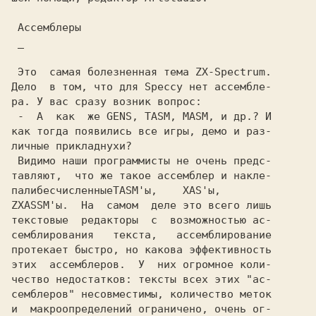
Ассемблеры
_
 Это  самая болезненная тема ZX-Spectrum.

Дело  в том, что для Speccy нет ассембле-

ра. У вас сразу возник вопрос:

 -  А  как  же GENS, TASM, MASM, и др.? И

как тогда появились все игры, демо и раз-

личные прикладнухи?

 Видимо наши программисты не очень предс-

тавляют,  что же такое ассемблер и накле-

палибесчисленныеTASM'ы,    XAS'ы,

ZXASSM'ы.  На  самом  деле это всего лишь

текстовые  редакторы  с  возможностью ас-

семблирования   текста,   ассемблирование

протекает быстро, но какова эффективность

этих  ассемблеров.  У  них огромное коли-

чество недостатков: тексты всех этих "ас-

семблеров" несовместимы, количество меток

и  макроопределений ограничено, очень ог-
