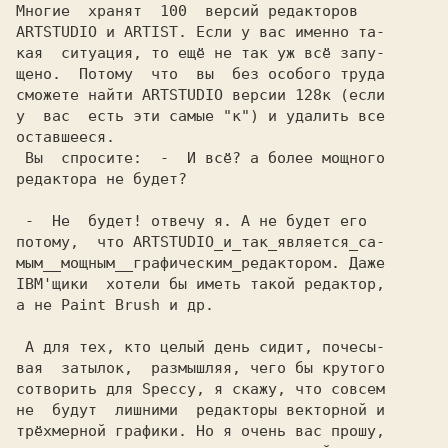
Многие  хранят  100  версий редакторов

ARTSTUDIO и ARTIST. Если у вас именно та-

кая  ситуация, то ещё не так уж всё запу-

щено.  Потому  что  вы  без особого труда

сможете найти ARTSTUDIO версии 128к (если

у  вас  есть эти самые "к") и удалить все

оставшееся.

 Вы  спросите:  -  И всё? а более мощного

редактора не будет?

 -  Не  будет! отвечу я. А не будет его

потому,  что ARTSTUDIO_и_так_является_са-

мым__мощным__графическим_редактором. Даже

IBM'щики  хотели бы иметь такой редактор,

а не Paint Brush и др.

 А для тех, кто целый день сидит, почесы-

вая  затылок,  размышляя, чего бы крутого

сотворить для Speccy, я скажу, что совсем

не  будут  лишними  редакторы векторной и

трёхмерной графики. Но я очень вас прошу,
