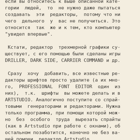
если вы относитесь к выше описанной кате-

гории  людей,  то  не нужно даже пытаться

создавать  эти  редакторы,  потому что ни

чего  дельного  у  вас не получиться. Это

относится  так  же и к тем, кто компьютер

"увидел впервые".

 Кстати, редактор  трехмерной графики су-

ществует, с его помощью были сделаны игры

DRILLER, DARK SIDE, CARRIER COMMAND и др.

 Сразу  хочу  добавить, все известные ре-

дакторы шрифтов просто удалите (а их мно-

го,  PROFESSIONAL  FONT  EDITOR  один  из

них),  т.к.  шрифты  вы можете делать и в

ARTSTUDIO. Аналогично поступите со спрай-

товыми  генераторами и редакторами. Нужна

только программа, при помощи которой мож-

но  без  особого  труда  вырезать спрайты

(как в Artstudio при работе с окнами), об

остальном позаботится, конечно не без ва-

шей помощи, редактор Artstudio.
