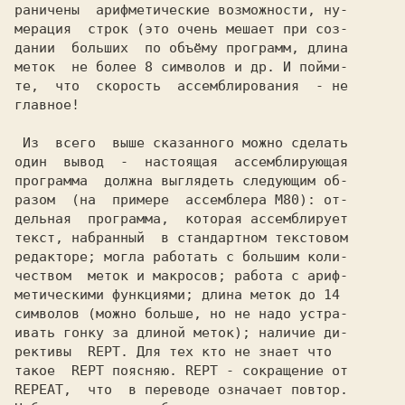
раничены  арифметические возможности, ну-

мерация  строк (это очень мешает при соз-

дании  больших  по объёму программ, длина

меток  не более 8 символов и др. И пойми-

те,  что  скорость  ассемблирования  - не

главное!

 Из  всего  выше сказанного можно сделать

один  вывод  -  настоящая  ассемблирующая

программа  должна выглядеть следующим об-

разом  (на  примере  ассемблера М80): от-

дельная  программа,  которая ассемблирует

текст, набранный  в стандартном текстовом

редакторе; могла работать с большим коли-

чеством  меток и макросов; работа с ариф-

метическими функциями; длина меток до 14

символов (можно больше, но не надо устра-

ивать гонку за длиной меток); наличие ди-

рективы  REPT. Для тех кто не знает что

такое  REPT поясняю. REPT - сокращение от

REPEAT,  что  в переводе означает повтор.
