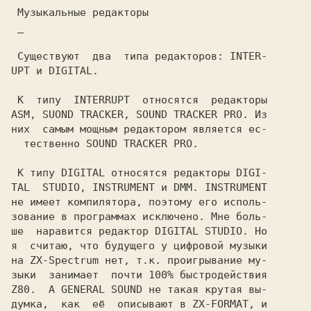
Музыкальные редакторы
_
 К  типу  INTERRUPT  относятся  редакторы

ASM, SUOND TRACKER, SOUND TRACKER PRO. Из

них  самым мощным редактором является ес-

  тественно SOUND TRACKER PRO.

 К типу DIGITAL относятся редакторы DIGI-

TAL  STUDIO, INSTRUMENT и DMM. INSTRUMENT

не имеет компилятора, поэтому его исполь-

зование в программах исключено. Мне боль-

ше  наравится редактор DIGITAL STUDIO. Но

я  считаю, что будущего у цифровой музыки

на ZX-Spectrum нет, т.к. проигрывание му-

зыки  занимает  почти 100% быстродействия

Z80.  А GENERAL SOUND не такая крутая вы-

думка,  как  её  описывают в ZX-FORMAT, и
