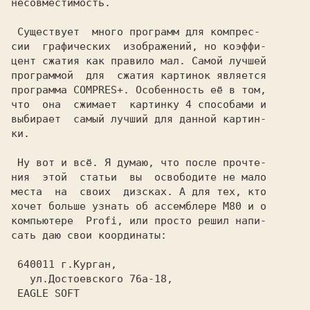
несовместимость.

 Существует  много программ для компрес-

сии  графических  изображений, но коэффи-

цент сжатия как правило мал. Самой лучшей

программой  для  сжатия картинок является

программа COMPRES+. Особенность её в том,

что  она  сжимает  картинку 4 способами и

выбирает  самый лучший для данной картин-

ки.

 Ну вот и всё. Я думаю, что после прочте-

ния  этой  статьи  вы  освободите не мало

места  на  своих  дизсках. А для тех, кто

хочет больше узнать об ассемблере М80 и о

компьютере  Profi, или просто решил напи-

сать даю свои координаты:

640011 г.Курган, 
ул.Достоевского 76а-18, 
EAGLE SOFT 