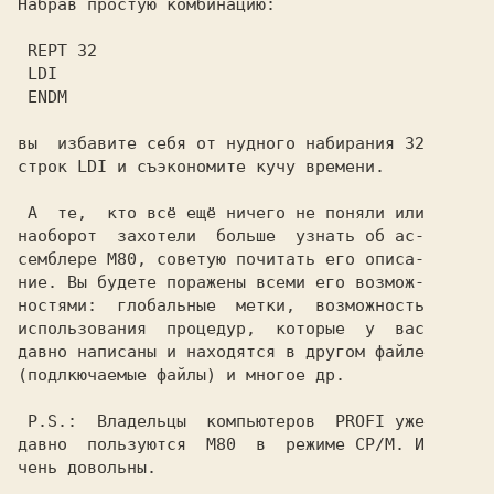
Набрав простую комбинацию:

REPT 32 
LDI 
ENDM 
вы  избавите себя от нудного набирания 32

строк LDI и съэкономите кучу времени.

 А  те,  кто всё ещё ничего не поняли или

наоборот  захотели  больше  узнать об ас-

семблере М80, советую почитать его описа-

ние. Вы будете поражены всеми его возмож-

ностями:  глобальные  метки,  возможность

использования  процедур,  которые  у  вас

давно написаны и находятся в другом файле

(подлкючаемые файлы) и многое др.

 P.S.:  
Владельцы  компьютеров  PROFI уже
