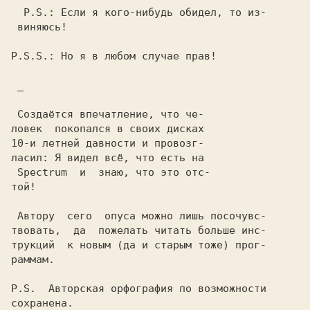
  P.S.: 
Если я кого-нибудь обидел, то из-

 виняюсь!

P.S.S.: 
Но я в любом случае прав!

_
ласил: Я видел всё, что есть на

той!
 Автору  сего  опуса можно лишь посочувс-

твовать,  да  пожелать читать больше инс-

трукций  к новым (да и старым тоже) прог-

раммам.

P.S.
  Авторская орфография по возможности

сохранена.
