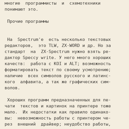
многие  программисты  и  схемотехники

понимают это.

Прочие программы
 На  Spectrum'e  есть несколько текстовых

редакторов,  это TLW, ZX-WORD и др. Но за

стандарт  на  ZX-Spectrum нужно взять ре-

дактор Speccy write. У него много хороших

качеств:  работа с KOI и ALT; возможность

форматировать текст по своему усмотрению;

наличие  всех символов русского и латинс-

кого  алфавита, а так же графических сим-

волов.

 Хороших программ предназначенных для пе-

чати  текстов и картинок на принтере тоже

мало.  Их недостатки как правило одинако-

вы:  невозможность работы с принтером че-

рез  внешний  драйвер; неудобство работы,
