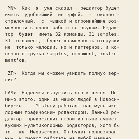
 МN>
  Как  я  уже сказал - редактор будет

иметь  удобнейший  интерфейс  -  оконно -

стрелочный,  с  мышкой и огромнейшие воз-

можности в плане работы со звуком. Редак-

тор  будет  иметь 32 команды, 31 samples,

31  ornament,  будет возможность отгрузки

не  только мелодии, но и паттернов, и ко-

нечно отгрузка samples, ornament, instru-

ment'ов.

 ZF>
  Когда мы сможем увидеть полную вер-

сию?

LAS>
  Надеемся выпустить его к весне. По-

мимо этого, один из маших людей в Новоси-

бирске  -  Mistery работает над мультико-

лорным графическим редактором. Данный ре-

дактор  превосходит любой из ныне сущест-

вующих мультиколорных редакторов, хотя бы

тот  же  Megascreen. Он будет полноэкран-

ным, и сможет работать на любой машине.
