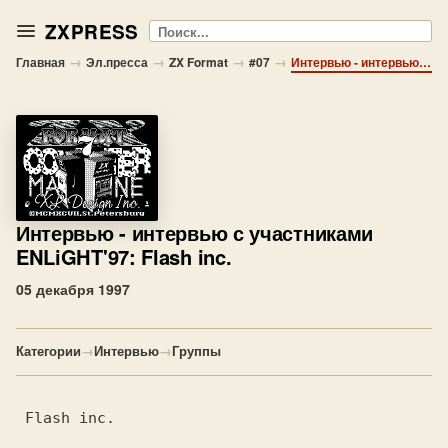
ZXPRESS
Поиск
→
→
→
→
Главная
Эл.пресса
ZX Format
#07
Интервью - интервью с участниками ENLiGHT'97: Flash inc.
Интервью
- интервью с участниками
ENLiGHT'97: Flash inc.
05 декабря 1997
Категории
→
Интервью
→
Группы
Flash inc.