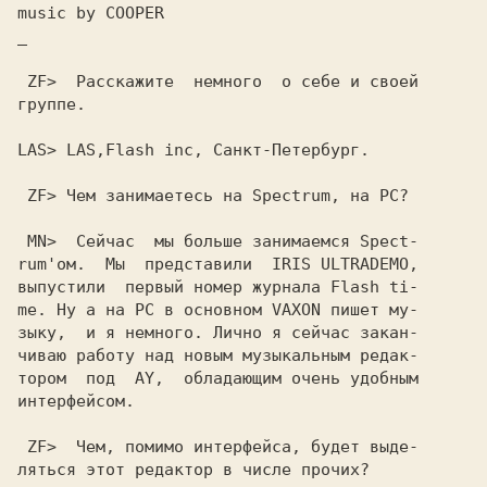
music by COOPER
_

 ZF>
  Расскажите  немного  о себе и своей

группе.

LAS>
 LAS,Flash inc, Санкт-Петербург.

 ZF>
 Чем занимаетесь на Spectrum, на PC?

 MN>
  Сейчас  мы больше занимаемся Spect-

rum'ом.  Мы  представили  IRIS ULTRADEMO,

выпустили  первый номер журнала Flash ti-

me. Ну а на PC в основном VAXON пишет му-

зыку,  и я немного. Лично я сейчас закан-

чиваю работу над новым музыкальным редак-

тором  под  AY,  обладающим очень удобным

интерфейсом.

 ZF>
  Чем, помимо интерфейса, будет выде-

ляться этот редактор в числе прочих?
