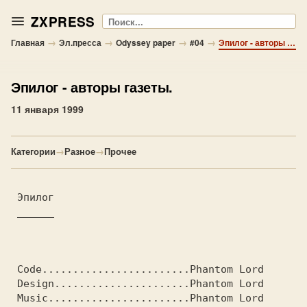
ZXPRESS
Поиск
→
→
→
→
Главная
Эл.пресса
Odyssey paper
#04
Эпилог - авторы газеты.
Эпилог
- авторы газеты.
11 января 1999
Категории
→
Разное
→
Прочее
 Эпилог
 ______

 Code........................Phantom Lord
 Design......................Phantom Lord
 Music.......................Phantom Lord