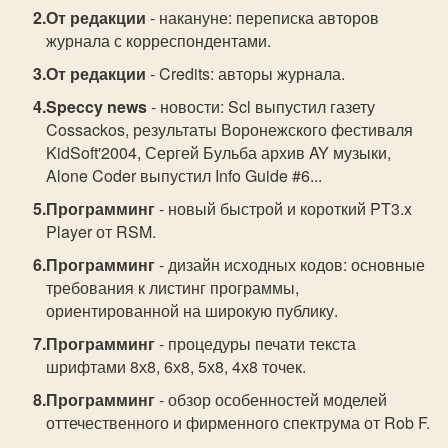
От редакции
- накануне: переписка авторов
журнала с корреспондентами.
От редакции
- Credits: авторы журнала.
Speccy news
- новости: Scl выпустил газету
Cossackos, результаты Воронежского фестиваля
KidSoft'2004, Сергей Бульба архив AY музыки,
Alone Coder выпустил Info Guide #6...
Программинг
- новый быстрой и короткий PT3.x
Player от RSM.
Программинг
- дизайн исходных кодов: основные
требования к листинг программы,
ориентированной на широкую публику.
Программинг
- процедуры печати текста
шрифтами 8х8, 6х8, 5х8, 4х8 точек.
Программинг
- обзор особенностей моделей
оттечественного и фирменного спектрума от Rob F.