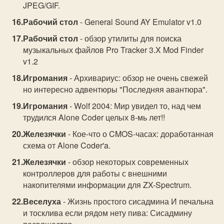
JPEG/GIF.
Рабочий стол
- General Sound AY Emulator v1.0
Рабочий стол
- обзор утилиты для поиска
музыкальных файлов Pro Tracker 3.X Mod Finder
v1.2
Игромания
- Архивариус: обзор не очень свежей
но интересно адвентюры "Последняя авантюра".
Игромания
- Wolf 2004: Мир увидел то, над чем
трудился Alone Coder целых 8-мь лет!!
Железячки
- Кое-что о CMOS-часах: доработанная
схема от Alone Coder'a.
Железячки
- обзор некоторых современных
контроллеров для работы с внешними
накопителями информации для ZX-Spectrum.
Веселуха
- Жизнь простого сисадмина И печальна
и тосклива если рядом нету пива: Сисадмину