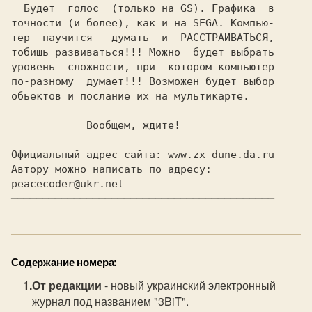
  Будет  голос  (только на GS). Графика  в

точности (и более), как и на SEGA. Компью-

тер  научится   думать  и  РАССТРАИВАТЬСЯ,

тобишь развиваться!!! Можно  будет выбрать

уровень  сложности, при  котором компьютер

по-разному  думает!!! Возможен будет выбор

обьектов и послание их на мультикарте.

            Вообщем, ждите!

Автору можно написать по адресу: 
──────────────────────────────────────────
Содержание номера:
От редакции
- новый украинский электронный
журнал под названием "3BiT".