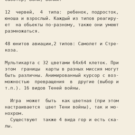
12  червей,  4  типа:  ребенок, подросток,

юноша и взрослый. Каждый из типов реагиру-

ет  на обьекты по-разному, также они умеют

размножаться.

48 юнитов авиации,2 типов: Самолет и Стре-

коза.

Мультикарта с 32 цветами 64х64 клеток. При

этом  границы  карты в разных миссия могут

быть различны. Анимированный курсор с воз-

можностью  превращения  в  другие (выбор и

т.п.). 16 видов Теней войны.

  Игра  может  быть  как цветная (при этом

настраивается  цвет Тени войны), так и мо-

нохром.

  Существуют  также 4 вида гор и есть ска-

лы.
