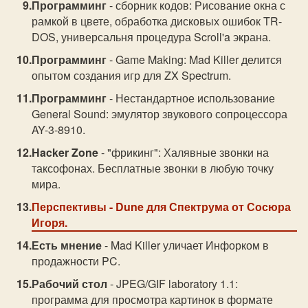
Программинг
- сборник кодов: Рисование окна с
рамкой в цвете, обработка дисковых ошибок TR-
DOS, универсальня процедура Scroll'a экрана.
Программинг
- Game Making: Mad Killer делится
опытом создания игр для ZX Spectrum.
Программинг
- Нестандартное использование
General Sound: эмулятор звукового сопроцессора
AY-3-8910.
Hacker Zone
- "фрикинг": Халявные звонки на
таксофонах. Бесплатные звонки в любую точку
мира.
Перспективы
- Dune для Спектрума от Сосюра
Игоря.
Есть мнение
- Mad Killer уличает Инфорком в
продажности PC.
Рабочий стол
- JPEG/GIF laboratory 1.1:
программа для просмотра картинок в формате