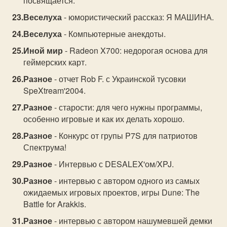
посвящается.
Веселуха
- юмористический рассказ: Я МАШИНА.
Веселуха
- Компьютерные анекдоты.
Иной мир
- Radeon X700: недорогая основа для
геймерских карт.
Разное
- отчет Rob F. с Украинской тусовки
SpeXtream'2004.
Разное
- старости: для чего нужны программы,
особенно игровые и как их делать хорошо.
Разное
- Конкурс от групы P7S для патриотов
Спектрума!
Разное
- Интервью с DESALEX'ом/XPJ.
Разное
- интервью с автором одного из самых
ожидаемых игровых проектов, игры Dune: The
Battle for Arakkis.
Разное
- интервью с автором нашумевшей демки