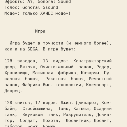
Эффекты:
Голос: 
Модем: 
только ХАЙЕС модем!

            Игра

  Игра будет в точности (и немного более),

как и на SEGA. В игре будет:

128  заводов,  13  видов:  Конструкторский

двор, Ветряк, Очистительный  завод, Радар,

Хранилище, Машинная  фабрика, Казармы, Пу-

шечная  башня,  Ракетная  башня, Ремонтный

завод, Фабрика Выс. технологий, Космопорт,

Дворец.

128 юнитов, 17 видов: Джип, Джипарез, Ком-

байн,  Строймашина,  Танк, Катюша, Осадный

танк,  Звуковой  танк, Разрушитель, Девиа-

тор,  Солдат,  Пехота,  Десантник, Десант,

Саботер, Бомж, Бомжи.
