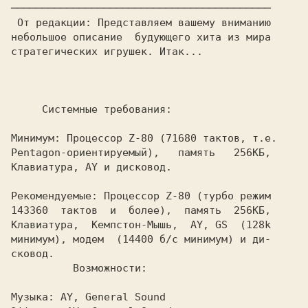
 От редакции:
 Представляем вашему вниманию

небольшое описание  будующего хита из мира

стратегических игрушек. Итак...

     Системные требования:

Минимум:
 Процессор Z-80 (71680 тактов, т.е.

Pentagon-ориентируемый),   память   256КБ,

Клавиатура, AY и дисковод.

Рекомендуемые: 
Процессор Z-80 (турбо режим

143360  тактов  и  более),  память  256КБ,

Клавиатура,  Кемпстон-Мышь,  AY, GS  (128k

минимум), модем  (14400 б/с минимум) и ди-

          Возможности:

Музыка: 