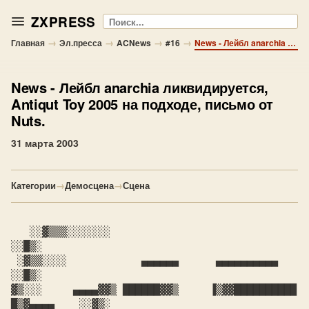
ZXPRESS
Поиск
→
→
→
→
Главная
Эл.пресса
ACNews
#16
News - Лейбл anarchia ликвидируется, Antiqut Toy 2005 на подходе, письмо от Nuts.
News
- Лейбл anarchia ликвидируется,
Antiqut Toy 2005 на подходе, письмо от
Nuts.
31 марта 2003
Категории
→
Демосцена
→
Сцена
   ░░▓▒▒▒░░░░░░░                                        
░░█▒░

 ░▓▒▒░░░░            ▄▄▄▄▄▄      ▄▄▄▄▄▄▄▄▄▄              
░░█▒░

▓▒░░░     ▄▄▄▄▓▓▒ ██████▓▓▒     ▐▒▓▓██████████ 
█▒▓▄▄▄▄    ░░▓▒░
