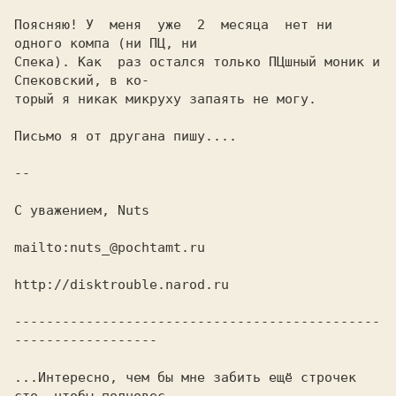
Поясняю! У  меня  уже  2  месяца  нет ни 
одного компа (ни ПЦ, ни

Спека). Как  раз остался только ПЦшный моник и 
Спековский, в ко-

торый я никак микруху запаять не могу.

Письмо я от другана пишу....

--

С уважением, Nuts

mailto:nuts_@pochtamt.ru

http://disktrouble.narod.ru

----------------------------------------------
------------------

...Интересно, чем бы мне забить ещё строчек 