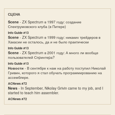
СЦЕНА
Scene
- ZX Spectrum в 1997 году: создание
Спектрумовского клуба (в Питере)
Info Guide #13
Scene
- ZX Spectrum в 1999 году: никаких трейдеров в
Хакасии не осталось, да и не было практически
Info Guide #13
Scene
- ZX Spectrum в 2001 году: А много ли вообще
пользователей Спpинтеpа?
Info Guide #13
Новости
- В сентябре к нам на работу поступил Николай
Гривин, которого я стал обучать программированию на
ассемблере.
ACNews #72
News
- In September, Nikolay Grivin came to my job, and I
started to teach him assembler.
ACNews #72