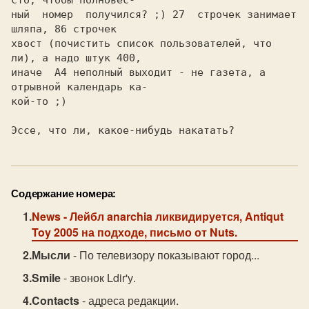
сто, чтобы полновес-

ный  номер  получился? ;) 27  строчек занимает 
шляпа, 86 строчек

хвост (почистить список пользователей, что 
ли), а надо штук 400,

иначе  A4 неполный выходит - не газета, а 
отрывной календарь ка-

кой-то ;)

Эссе, что ли, какое-нибудь накатать?
Содержание номера:
News
- Лейбл anarchia ликвидируется, Antiqut
Toy 2005 на подходе, письмо от Nuts.
Мысли
- По телевизору показывают город...
Smile
- звонок Ldir'у.
Contacts
- адреса редакции.