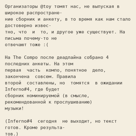
Организаторы @toy томят нас, не выпуская в 
широкое распростране-

ние сборник и анкету, в то время как нам стало 
достоверно извес-

тно, что  и  то, и другое уже существует. На 
письма почему-то не

отвечают тоже :(

На The Compo после деадлайна собрано 4 
последних анкеты. На этом

первая  часть  компо, понятное  дело, 
закончена  совсем. Правила

второй  составлены, но  томятся  в ожидании 
Inferno#4, где будет

сборник номинируемой (в смысле, 
рекомендованной к прослушиванию)

музыки!

(Inferno#4  сегодня  не выходит, но текст 
готов. Кроме результа-

тов.)
