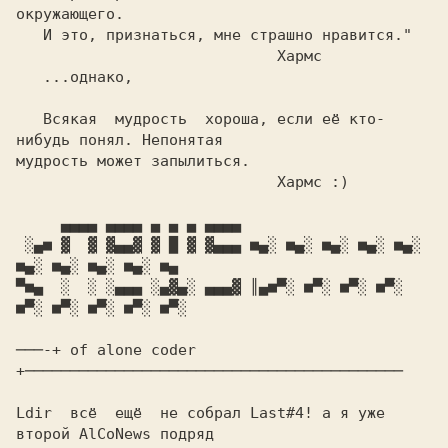
окружающего.

   И это, признаться, мне страшно нравится."

                             Хармс

   ...однако,

   Всякая  мудрость  хороша, если её кто-
нибудь понял. Непонятая

мудрость может запылиться.

                             Хармс :)

     ▄▄▄▄ ▄▄▄▄ ▄ ▄ ▄ ▄▄▄▄

 ░▄■ ▓  ▓ ▓▄▄▓ ▓ █ ▓ ▓▄▄▄ ■▄░ ■▄░ ■▄░ ■▄░ ■▄░ 
■▄░ ■▄░ ■▄░ ■▄░ ■▄

▀■▄  ░  ░ ░▄▄▄ ░▄▓▄░ ▄▄▄▓ ║▄■▀░ ■▀░ ■▀░ ■▀░ 
■▀░ ■▀░ ■▀░ ■▀░ ■▀░

───-+ of alone coder 
+──────────────────────────────────────────

Ldir  всё  ещё  не собрал Last#4! а я уже 
второй AlCoNews подряд
