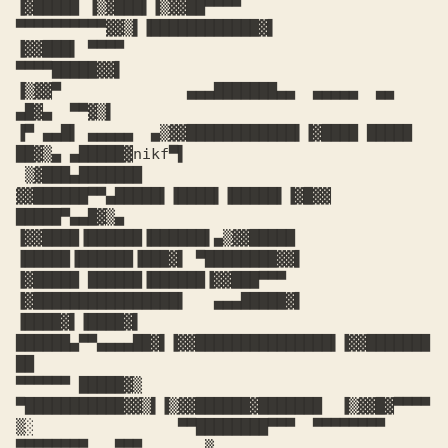
▐▓█████ ▐▒▓███▌▐▒▓▓██▀▀▀▀          
▀▀▀▀▀▀▀▀▀▀▓▓▒▌▐████████████▓▌

▐▓▓███▌ ▀▀▀▀                                        
▀▀▀▀█████▓▓▌

▐▒▓▓▀              ▄▄▄███████▄▄  ▄▄▄▄▄  ▄▄           
▄█▓▄  ▀▀▓▒▌

▐▀ ▄▄█▌ ▄▄▄▄▄  ▄▒▓▓████████████▌▐▓████ █████ 
██▓▒▄ ▄█████▓nikf▀▌

 ▒▓███▄███████ 
▓▓██████▀▀▄█████▌▐████▌▐█████▌▐▓█▓▓ 
█████▀▄▄█▓▒▄

▐▓▓████▐██████▐██████▌▄▒▓▓█████ 
▐█████▐██████▐███▓▌ ▀████████▓▓▌

▐▓█████ ██████▐██████▐▓▓███▀▀▀  
▐▓████████████████▌   ▄▄▄█████▓▌

▐████▓▌▐████▓▌ 
██████▄▀▀▄▄▄▄██▓▌▐▓▓███████████████▌▐▓▓███████
██

▀▀▀▀▀▀ █████▓▒  
▀███████████▓▓▒▌▐▒▓▓██████▓███████  ▐▒▓▓█▓▀▀▀▀

▒░                ▀▀████████▀▀▀  ▀▀▀▀▀▀▀▀ 