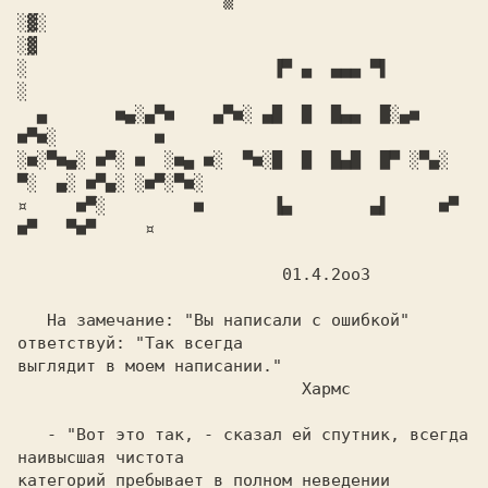
▀▀▀▀▀▀▀▀   ▀▀▀       ▒

░▓░                                                           
░▓

░                         ▐▀ ▄  ▄▄▄ ▀▌                         
░

  ▄       ■▄░▄▀■    ▄▀■░ ▄█  █  █▄▄  █░▄■     
■▀■░          ■

░■░▀■▄░ ■▀░ ■  ░■▄ ■░  ▀■░█  █  █▄█  █▀ ░▀▄░ 
▀░  ▄░ ■▀▄░ ░■▀░▀■░

¤     ■▀░         ■       ▐▄        ▄▌     ■▀     
■▀   ▀■▀     ¤

                           01.4.2oo3

   На замечание: "Вы написали с ошибкой" 
ответствуй: "Так всегда

выглядит в моем написании."

                             Хармс

   - "Вот это так, - сказал ей спутник, всегда 
наивысшая чистота

категорий пребывает в полном неведении 