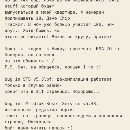
но до тех пор, пока вы не пошевелитесь, весь 
stuff,который будет

выпускаться в моей квартире, я намерен 
подписывать i8. Даже Chip

Tracker. В нём уже больше участия CPU, чем 
any... Хотя боюсь, вы

этого не читаете! Жизнь по кругу, братцы?

Пока  я  ходил  к Никфу, прозевал  KSA-7G :) 
Наверно, он на меня

за это обиделся :-/

P.S. Нет, не обиделся, пришёл 1-го :)

bug in STS v5.3lbf: декомпиляция работает 
только в случае разме-

щения STS в #1f странице. Нехорошо...

bug in  Mr.Gluk Reset Service v5.4R: 
встроенный  редактор портит

текст  на  границе  предпоследней и последней 
страниц. Несколько

байт даже читать нельзя :(
