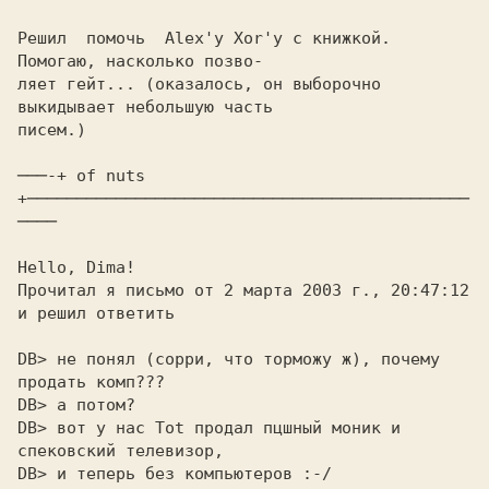
Решил  помочь  Alex'у Xor'у с книжкой. 
Помогаю, насколько позво-

ляет гейт... (оказалось, он выборочно 
выкидывает небольшую часть

писем.)

───-+ of nuts 
+─────────────────────────────────────────────
────

Hello, Dima!

Прочитал я письмо от 2 марта 2003 г., 20:47:12

и решил ответить

DB> не понял (сорри, что торможу ж), почему 
продать комп???

DB> а потом?

DB> вот у нас Tot продал пцшный моник и 
спековский телевизор,

DB> и теперь без компьютеров :-/
