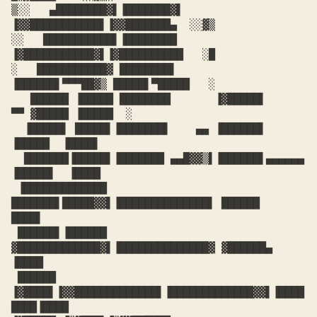
▒░░   ▄████████▓▌▐███████▓▌     
▐▓▓███████████▌▐▓▓███████▄  ░░▓▒

░░   ███████████▌▐████████      
▐▓███████████▓▌▐▓██████████   ░█

░   ███████████▓ ████████▌      
▐██████▌▀▀▀██▓▒ █████▌▀█████   ░

   ██████ ▐█████ ████████       ▐▓█████▌     
▀▀ ▓█████ ▐█████  ░

  ▐█████▌ █████▌▐███████▌    ▄▄ ▐██████▌        
▐█████  ▐████▌

  ███████▐█████▌▐███████ ▄▄█▓▓▒▌▐██████▌▄▄▄▄▄▄  
▐█████▌  ▐████

 ▐█████████████ 
███████▌█████▓▓▌▐██████████████▌ ██████   
████▌

 ██████▌▐██████ 
▓█████████████▓▌▐██████████████▓ ▓██████▄ 
▐████

 ██████ 
▐▓████▌▐▓▓█████████████▌▐█████████████▓▓▌▐████
████▐████
