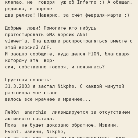
клепаю, не  говоря  уж об Inferno :) А обещал, 
редиска, в апреле

два релиза! Наверно, за счёт февраля-марта ;)

Добрые  люди! Помогите кто-нибудь 
протестировать GMX версию ANSI

viewer'а. Она должна распространяться вместе с 
этой версией ACE.

И заодно сообщите, куда делся FION, благодаря 
которому эта  вер-

сия, собственно говоря, и появилась?

Грустная новость:

31.3.2003 я застал Nikphe. С каждой минутой 
разговора мне стано-

вилось всё мрачнее и мрачнее...

Лейбл  anarchia  ликвидируется за отсутствием 
активного состава.

Пока  не будет доказано обратное. Извини, 
Event, извини, Nikphe,
