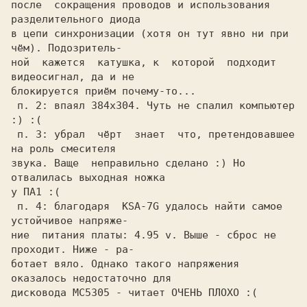
после  сокращения проводов и использования 
разделительного диода

в цепи синхронизации (хотя он тут явно ни при 
чём). Подозритель-

ной  кажется  катушка, к  которой  подходит 
видеосигнал, да и не

блокируется приём почему-то...

 п. 2: впаял 384x304. Чуть не спалил компьютер 
:) :(

 п. 3: убрал  чёрт  знает  что, претендовавшее 
на роль смесителя

звука. Ваще  неправильно сделано :) Но 
отвалилась выходная ножка

у ПА1 :(

 п. 4: благодаря  KSA-7G удалось найти самое 
устойчивое напряже-

ние  питания платы: 4.95 v. Выше - сброс не 
проходит. Ниже - ра-

ботает вяло. Однако такого напряжения 
оказалось недостаточно для

дисковода MC5305 - читает ОЧЕНЬ ПЛОХО :(
