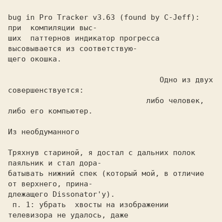
bug in Pro Tracker v3.63 (found by C-Jeff): 
при  компиляции выс-

ших  паттернов индикатор прогресса 
высовывается из соответствую-

щего окошка.

                                  Одно из двух 
совершенствуется:

                               либо человек, 
либо его компьютер.

Из необдуманного

Тряхнув стариной, я достал с дальних полок 
паяльник и стал дора-

батывать нижний спек (который мой, в отличие 
от верхнего, прина-

длежащего Dissonator'у).

 п. 1: убрать  хвосты на изображении 
телевизора не удалось, даже
