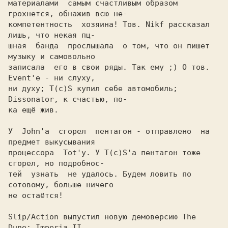
материалами  самым счастливым образом 
грохнется, обнажив всю не-

компетентность  хозяина! Тов. Nikf рассказал 
лишь, что некая пц-

шная  банда  прослышала  о том, что он пишет 
музыку и самовольно

записала  его в свои ряды. Так ему ;) О тов. 
Event'е - ни слуху,

ни духу; T(c)S купил себе автомобиль; 
Dissonator, к счастью, по-

ка ещё жив.

У  John'а  сгорел  пентагон - отправлено  на 
предмет выкусывания

процессора  Tot'у. У T(c)S'а пентагон тоже 
сгорел, но подробнос-

тей  узнать  не удалось. Будем ловить по 
сотовому, больше ничего

не остаётся!

Slip/Action выпустил новую демоверсию The 
Dune: Imperia II.
