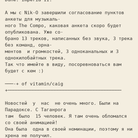
А мы с Nik-O завершили согласование пунктов 
анкеты для музыкаль-

ного The Compo, каковая анкета скоро будет 
опубликована. Уже со-

брано 13 треков, написанных без звука, 3 трека 
без команд, орна-

ментов  и громкостей, 3 одноканальных и 3 
однокилобайтных трека.

Так что имейте в виду, посоревноваться вам 
будет с кем :)

───-+ of vitamin/caig 
+─────────────────────────────────────────

Hовостей  у  нас  не очень много. Были на 
Паpадоксе. С Таганpога

там  было  15 человек. Я там очень обломался 
со своей анимацией!

Она была  одна в своей номинации, поэтому я ни 
хpена не получил.
