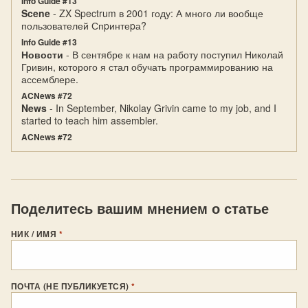
Info Guide #13
Scene
- ZX Spectrum в 2001 году: А много ли вообще
пользователей Спpинтеpа?
Info Guide #13
Новости
- В сентябре к нам на работу поступил Николай
Гривин, которого я стал обучать программированию на
ассемблере.
ACNews #72
News
- In September, Nikolay Grivin came to my job, and I
started to teach him assembler.
ACNews #72
Поделитесь вашим мнением о статье
НИК / ИМЯ
*
ПОЧТА (НЕ ПУБЛИКУЕТСЯ)
*