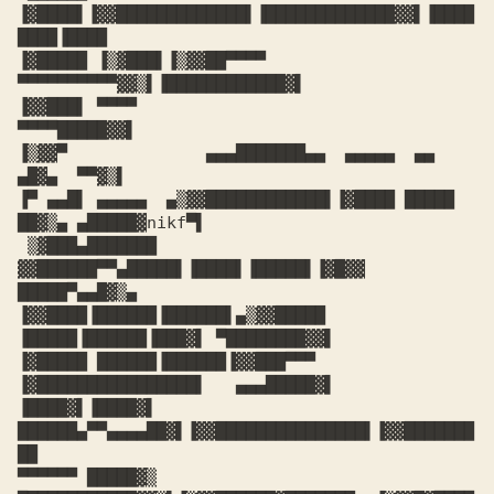
▐▓████▌▐▓▓█████████████▌▐█████████████▓▓▌▐████
████▐████

▐▓█████ ▐▒▓███▌▐▒▓▓██▀▀▀▀          
▀▀▀▀▀▀▀▀▀▀▓▓▒▌▐████████████▓▌

▐▓▓███▌ ▀▀▀▀                                        
▀▀▀▀█████▓▓▌

▐▒▓▓▀              ▄▄▄███████▄▄  ▄▄▄▄▄  ▄▄           
▄█▓▄  ▀▀▓▒▌

▐▀ ▄▄█▌ ▄▄▄▄▄  ▄▒▓▓████████████▌▐▓████ █████ 
██▓▒▄ ▄█████▓nikf▀▌

 ▒▓███▄███████ 
▓▓██████▀▀▄█████▌▐████▌▐█████▌▐▓█▓▓ 
█████▀▄▄█▓▒▄

▐▓▓████▐██████▐██████▌▄▒▓▓█████ 
▐█████▐██████▐███▓▌ ▀████████▓▓▌

▐▓█████ ██████▐██████▐▓▓███▀▀▀  
▐▓████████████████▌   ▄▄▄█████▓▌

▐████▓▌▐████▓▌ 
██████▄▀▀▄▄▄▄██▓▌▐▓▓███████████████▌▐▓▓███████
██

▀▀▀▀▀▀ █████▓▒  