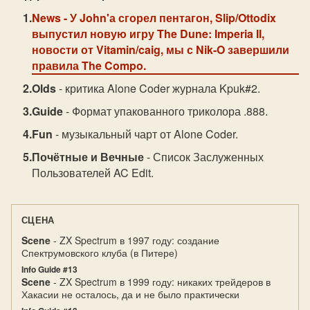
News
- У John'а сгорел пентагон, Slip/Ottodix
выпустил новую игру The Dune: Imperia II,
новости от Vitamin/caig, мы с Nik-O завершили
правила The Compo.
Olds
- критика Alone Coder журнала Kpuk#2.
Guide
- Формат упакованного триколора .888.
Fun
- музыкальный чарт от Alone Coder.
Почётные и Вечные
- Список Заслуженных
Пользователей AC Edit.
СЦЕНА
Scene
- ZX Spectrum в 1997 году: создание
Спектрумовского клуба (в Питере)
Info Guide #13
Scene
- ZX Spectrum в 1999 году: никаких трейдеров в
Хакасии не осталось, да и не было практически