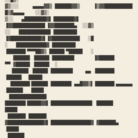
▓▒░░░     ▄▄▄▄▓▓▒ ██████▓▓▒     ▐▒▓▓██████████ 
█▒▓▄▄▄▄    ░░▓▒░

▒░░   ▄████████▓▌▐███████▓▌     
▐▓▓███████████▌▐▓▓███████▄  ░░▓▒

░░   ███████████▌▐████████      
▐▓███████████▓▌▐▓██████████   ░█

░   ███████████▓ ████████▌      
▐██████▌▀▀▀██▓▒ █████▌▀█████   ░

   ██████ ▐█████ ████████       ▐▓█████▌     
▀▀ ▓█████ ▐█████  ░

  ▐█████▌ █████▌▐███████▌    ▄▄ ▐██████▌        
▐█████  ▐████▌

  ███████▐█████▌▐███████ ▄▄█▓▓▒▌▐██████▌▄▄▄▄▄▄  
▐█████▌  ▐████

 ▐█████████████ 
███████▌█████▓▓▌▐██████████████▌ ██████   
████▌

 ██████▌▐██████ 
▓█████████████▓▌▐██████████████▓ ▓██████▄ 
▐████

 ██████ 