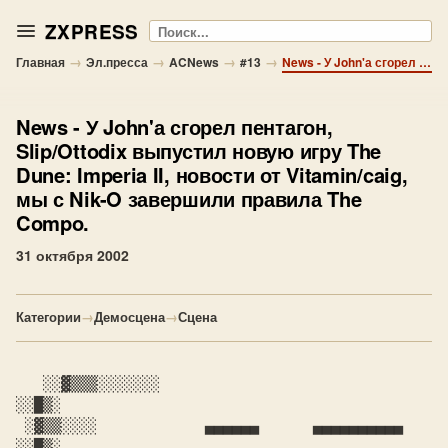
ZXPRESS
Поиск
→
→
→
→
Главная
Эл.пресса
ACNews
#13
News - У John'а сгорел пентагон, Slip/Ottodix выпустил новую игру The Dune: Imperia II, новости от Vitamin/caig, мы с Nik-O завершили правила The Compo.
News
- У John'а сгорел пентагон,
Slip/Ottodix выпустил новую игру The
Dune: Imperia II, новости от Vitamin/caig,
мы с Nik-O завершили правила The
Compo.
31 октября 2002
Категории
→
Демосцена
→
Сцена
   ░░▓▒▒▒░░░░░░░                                        
░░█▒░

 ░▓▒▒░░░░            ▄▄▄▄▄▄      ▄▄▄▄▄▄▄▄▄▄              
░░█▒░
