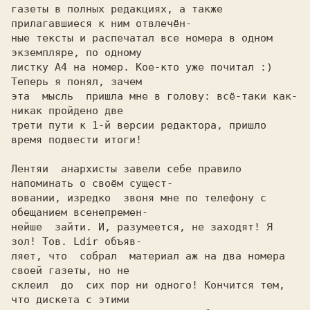
газеты в полных редакциях, а также 
прилагавшиеся к ним отвлечён-

ные тексты и распечатал все номера в одном 
экземпляре, по одному

листку A4 на номер. Кое-кто уже почитал :) 
Теперь я понял, зачем

эта  мысль  пришла мне в голову: всё-таки как-
никак пройдено две

трети пути к 1-й версии редактора, пришло 
время подвести итоги!

Лентяи  анархисты завели себе правило 
напоминать о своём сущест-

вовании, изредко  звоня мне по телефону с 
обещанием всенепремен-

нейше  зайти. И, разумеется, не заходят! Я 
зол! Тов. Ldir объяв-

ляет, что  собрал  материал аж на два номера 
своей газеты, но не

склеил  до  сих пор ни одного! Кончится тем, 
что дискета с этими
