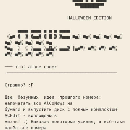
                           ▀▀███████▀▀

                        HALLOWEEN EDITION

     ▄▄▄▄ ▄▄▄▄ ▄ ▄ ▄ ▄▄▄▄

 ░▄■ ▓  ▓ ▓▄▄▓ ▓ █ ▓ ▓▄▄▄ ■▄░ ■▄░ ■▄░ ■▄░ ■▄░ 
■▄░ ■▄░ ■▄░ ■▄░ ■▄

▀■▄  ░  ░ ░▄▄▄ ░▄▓▄░ ▄▄▄▓ ║▄■▀░ ■▀░ ■▀░ ■▀░ 
■▀░ ■▀░ ■▀░ ■▀░ ■▀░

───-+ of alone coder 
+──────────────────────────────────────────

Страшно? :F

Две  безумных  идеи  прошлого номера: 
напечатать все AlCoNews на

бумаге и выпустить диск с полным комплектом 
ACEdit - воплощены в

жизнь! :) Выказав некоторые усилия, я всё-таки  
нашёл все номера
