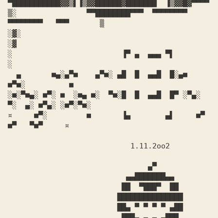
▀███████████▓▓▒▌▐▒▓▓██████▓███████  ▐▒▓▓█▓▀▀▀▀

▒░                ▀▀████████▀▀▀  ▀▀▀▀▀▀▀▀ 
▀▀▀▀▀▀▀▀   ▀▀▀       ▒

░▓░                                                           
░▓

░                         ▐▀ ▄  ▄▄▄ ▀▌                         
░

  ▄       ■▄░▄▀■    ▄▀■░ ▄█  █  ▄▄█  █░▄■     
■▀■░          ■

░■░▀■▄░ ■▀░ ■  ░■▄ ■░  ▀■░█  █  ▄▄█  █▀ ░▀▄░ 
▀░  ▄░ ■▀▄░ ░■▀░▀■░

¤     ■▀░         ■       ▐▄        ▄▌     ■▀     
■▀   ▀■▀     ¤

                            1.11.2oo2

                                ▄▀

                           ▄▄███████▄▄

                          ██  ▀███▀  ██

                         ███████████████

                         ██▄ ▀ ▀ ▀ ▀ ▄██

                          ███▄ ▄ ▄ ▄███
