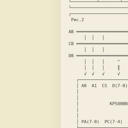
└──────────────────────
┌──────────────────────
Рис.2

AB ════════════════════
      │  │   │

CB ════════════════════
      │  │   │           │   │      │

DB ════════════════════
      │  │   │     ^     │   │      │

      │  │   │     ║     │   │      │

      √  √   √     √     √   √      √

   ┌─────────────────────║───║─────────┐

   │ A0  A1  CS  D(7-0)  RD  WR  RESET │

   │                                   │

   │                                   │

   │            KP580BB55              │

   │                                   │

   │                                   │

   │ PA(7-0)  PC(7-4)  PC(3-0)  PB(7-0)│

   └───────────────────────────────────┘
