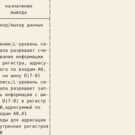
  назначение      │

    вывода        │

──────────────────┤

ход/выход данных  │

                  │

                  │

ение;L-уровень си-│

ала разрешает счи-│

вание информации  │

 регистра, адресу-│

ого по входам A0, │

 на шину D(7-0)   │

пись;L-уровень си-│

ала разрешает зап-│

ь информации с ши-│

 D(7-0) в регистр │

И,адресуемый по   │

одам A0,A1        │

оды для адресации │

утренних регистров│

И                 │
