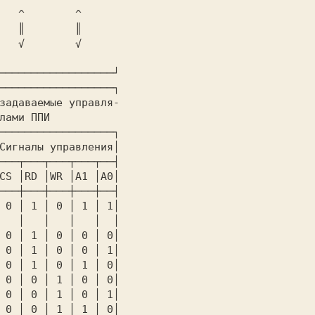
──────────────────┘

──────────────────┐

задаваемые управля-

──────────────────┐

Сигналы управления│

───┬───┬───┬───┬──┤

CS │RD │WR │A1 │A0│

───┼───┼───┼───┼──┤

 0 │ 1 │ 0 │ 1 │ 1│

   │   │   │   │  │

 0 │ 1 │ 0 │ 0 │ 0│

 0 │ 1 │ 0 │ 0 │ 1│

 0 │ 1 │ 0 │ 1 │ 0│

 0 │ 0 │ 1 │ 0 │ 0│

 0 │ 0 │ 1 │ 0 │ 1│

 0 │ 0 │ 1 │ 1 │ 0│
