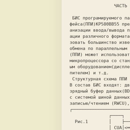
     ЧАСТЬ I
 БИС програмируемого параллельного интер-

фейса(ППИ)KP580BB55 пре
анизации ввода/вывода п
ации различного формата
зовать большинство изве
обмена по параллельным 
(ППИ) может использоват
микропроцессора со стан
ым оборудованием(диспле
пителем) и т.д.

 Структурная схема ППИ приведена на рис.1

В состав БИС входят: дв
зрядный буфер данных(BD
с системой шиной данных
┌──────────────────────
      ┌────┐  
 Рис.1  
      │    ├──
               │ CUA│<═╗<═>│ A  │<═════>
