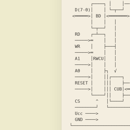
        ┌────┐ │    │──║─┐ │    │<┐

  D(7-0)│    │ └─┬──┘  ║ │ └────┘ │

 <═════>│ BD │<═══════>║ │ ┌────┐ │

        │    │   │     ║ └>│PORT│ │PC(7-4)

        └─┬──┘   │     ║<═>│ C  │<═════>

  RD    ┌─┴──┐   │     ║   │    │<┤

  ─────>═    │   │     ║   └────┘ │

  WR    │    ├───┤     ║   ┌────┐ │

  ─────>═    │   │     ║   │PORT│ │PC(3-0)

  A1    │RWCU│   │     ║<═>│ C  │<═════>

  ─────>│    │   │     ║ ┌>│    │<┤

  A0    │    ├┐  √     ║ │ └────┘ │

  ─────>│    ││┌────┐  ║ │ ┌────┐ │

  RESET │    │││    ├──║─┘ │PORT│ │PC(7-0)

  ─────>│    │││ CUB│<═╝<═>│ B  │<═════>

        └────┘││    ├─────>│    │<┤

  CS      ^   │└────┘      └────┘ │

  ────────┘   └───────────────────┘

  Ucc ────>

└──────────────────────