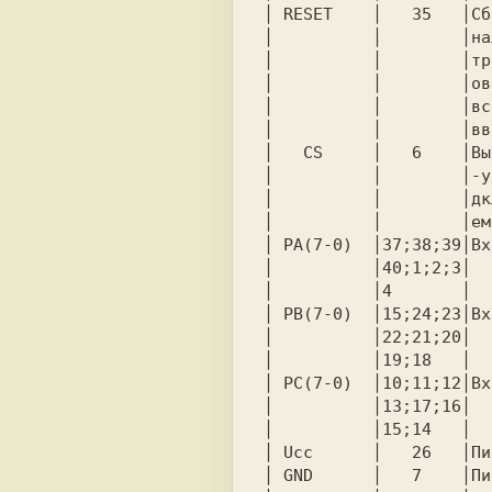
│ RESET    │   35   │Сб
│          │        │на
│          │        │тр
│          │        │ов
│          │        │вс
│          │        │вв
│   CS     │   6    │Вы
│          │        │-у
│          │        │дк
│          │        │ем
│ PA(7-0)  │37;38;39│Вх
│          │40;1;2;3│  
│          │4       │  
│ PB(7-0)  │15;24;23│Вх
│          │22;21;20│  
│          │19;18   │  
│ PC(7-0)  │10;11;12│Вх
│          │13;17;16│  
│          │15;14   │  
│ Ucc      │   26   │Пи
│ GND      │   7    │Пи