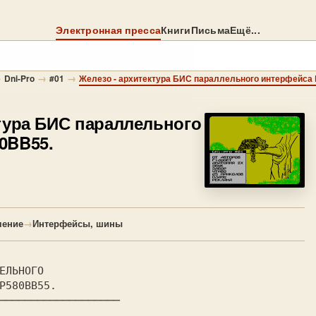
Электронная пресса
Книги
Письма
Ещё...
→
→
→
Dni-Pro
#01
Железо - архитектура БИС параллельного интерфейса
тура БИС параллельного
0BB55.
чение
→
Интерфейсы, шины
───────────────────
