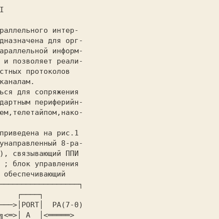


дназначена для орг-

араллельной информ-

 и позволяет реали-

стных протоколов

каналам.

ься для сопряжения

дартным периферийн-

ем,телетайпом,нако-

унаправленный 8-ра-

), связывающий ППИ

 ; блок управления

──────────────────┐

    ┌────┐

───>│PORT│  PA(7-0)
