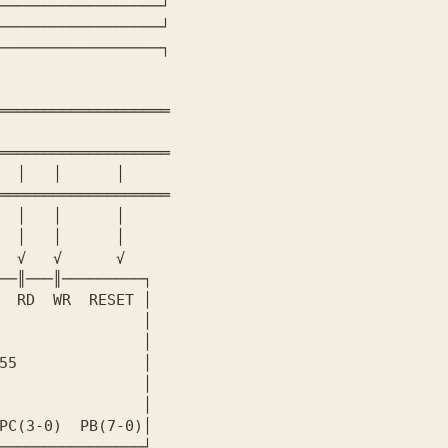
──────────────────┘

──────────────────┐

═══════════════════

═══════════════════

═══════════════════
