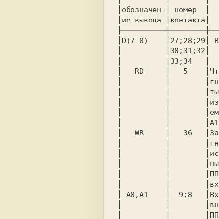
│обозначен-│ номер  │  
│ие вывода │контакта│  
├──────────┼────────┼──
│D(7-0)    │27;28;29│ В
│          │30;31;32│  
│          │33;34   │  
│   RD     │   5    │Чт
│          │        │гн
│          │        │ты
│          │        │из
│          │        │ем
│          │        │A1
│   WR     │   36   │За
│          │        │гн
│          │        │ис
│          │        │ны
│          │        │ПП
│          │        │вх
│ A0,A1    │  9;8   │Вх
│          │        │вн
│          │        │ПП