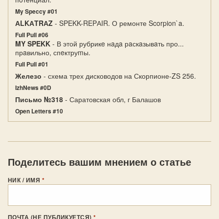
My Speccy #01
АLKАTRАZ
- SPEKK-REPАIR. О ремонте Scorpion`a.
Full Pull #06
MY SPEKK
- В этой рубрикe нaдa рaскaзывaть про...
прaвильно, спeктруmы.
Full Pull #01
Железо
- схема трех дисководов на Скорпионе-ZS 256.
IzhNews #0D
Письмо №318
- Саратовская обл, г Балашов
Open Letters #10
Поделитесь вашим мнением о статье
НИК / ИМЯ
*
ПОЧТА (НЕ ПУБЛИКУЕТСЯ)
*