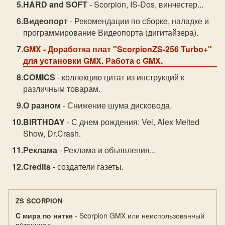
HARD and SOFT
- Scorpion, IS-Dos, винчестер...
Видеопорт
- Рекомендации по сборке, наладке и
программирование Видеопорта (дигитайзера).
GMX
- Доработка плат "ScorpionZS-256 Turbo+"
для установки GMX. Работа с GMX.
COMICS
- коллекцию цитат из инструкций к
различным товарам.
О разном
- Снижение шума дисковода.
BIRTHDAY
- С днем рождения: Vel, Alex Melted
Show, Dr.Crash.
Реклама
- Реклама и объявления...
Credits
- создатели газеты.
ZS SCORPION
C мира по нитке
- Scorpion GMX или неиспользованный
пoтенциал.