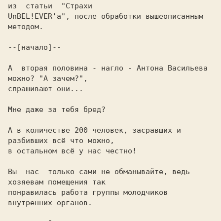
из  статьи  "Страхи

UnBEL!EVER'а", после обработки вышеописанным 
методом.

--[начало]--

А  вторая половина - нагло - Антона Васильева 
можно? "А зачем?",

спрашивают они...

Мне даже за тебя бред?

А в количестве 200 человек, засравших и 
разбивших всё что можно,

в остальном всё у нас честно!

Вы  нас  только сами не обманывайте, ведь 
хозяевам помещения так

понравилась работа группы молодчиков 
внутренних органов.
