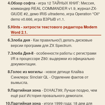
Обзор софта
- игра 12 ТАЙНЫХ КНИГ: Миссия,
коммандер REAL COMMANDER v1.9, журнал ZX-
GIUDE #2, демо IRIS ultrademo, игра Operation "Oil"
demo v0.666, игра ВЗРЫВ v1.1.
Hints
- хитрости текстового редактора Modern
Word 2.1.
Злоба дня
- Как правильно(!) делать дисковые
версии программ для ZX Spectrum.
Злоба Дня-II
- особенности работы с регистрами
I/R в процессоре Z80: выдержки из официально
документации.
Голос из могилы
- новое детище Клайва
Синклера: Sinclair QL - Отделение фактов от
вымысла.
Партийная зона
- DI:HALT99; Лучше поздно, чем
ещё раз! История провального демопати.
Партийная зона
- итоги 1999 года: 18 дем для