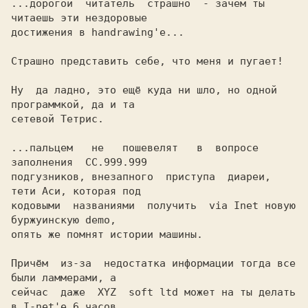
...дорогой  читатель  страшно  - зачем ты 
читаешь эти нездоровые

достижения в handrawing'е...

Страшно представить себе, что меня и пугает!

Ну  да ладно, это ещё куда ни шло, но одной 
программкой, да и та

сетевой Тетрис.

...пальцем   не   пошевелят   в  вопросе  
заполнения  CC.999.999

подгузников, внезапного  приступа  диареи, 
тети Аси, которая под

кодовыми  названиями  получить  via Inet новую 
буржуинскую demo,

опять же помнят истории машины.

Причём  из-за  недостатка информации тогда все 
были ламмерами, а

сейчас  даже  XYZ  soft ltd может на ты делать 
в I-net'е 6 часов
