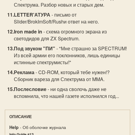
Спектрума. Разбор новых и старых дем.
LETTER'АТУРА
- письмо от
Slider/BrokImSoft/Rushи ответ на него.
Iron made in
- схема огромного экрана из
светодидов для ZX Spectrum.
Под звуком "ПИ"
- "Мне страшно за SPECTRUM!
Из всей армии его поклонников, лишь единицы
истинные спектрумисты!"
Реклама
- CD-ROM, который тебе нужен!?
Сборник вареза для Спектрума от MMA.
Послесловие
- ни одна сволочь даже не
вспомнила, что нашей газете исполнился год...
ОПИСАНИЕ
Help
- Об оболочке журнала
Info Guide #13