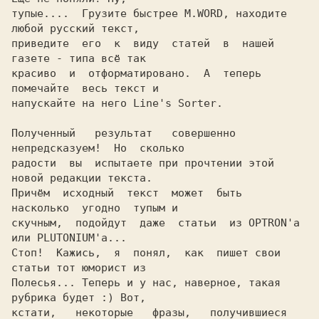
тупые....  Грузите быстрее M.WORD, находите 
любой русский текст,

приведите  его  к  виду  статей  в  нашей  
газете - типа всё так

красиво  и  отформатировано.  А  теперь  
помечайте  весь текст и

напускайте на него Line's Sorter.

Полученный   результат   совершенно  
непредсказуем!  Но  сколько

радости  вы  испытаете при прочтении этой 
новой редакции текста.

Причём  исходный  текст  может  быть  
насколько  угодно  тупым и

скучным,  подойдут  даже  статьи  из OPTRON'а 
или PLUTONIUM'а...

Стоп!  Кажись,  я  понял,  как  пишет свои 
статьи тот юморист из

Полесья... Теперь и у нас, наверное, такая 
рубрика будет :) Вот,

кстати,   некоторые   фразы,   получившиеся  