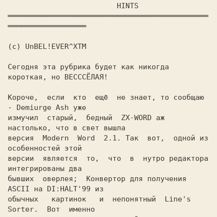
                         HINTS 

══════════════════════════════════════════════
══════════════════

(c) UnBEL!EVER^XTM

Сегодня эта рубрика будет как никогда 
короткая, но ВЕСССЁЛАЯ!

Короче,  если  кто  ещё  не знает, то сообщаю 
- Demiurge Ash уже

измучил  старый,  бедный  ZX-WORD аж 
настолько, что в свет вышла

версия  Modern  Word  2.1. Так  вот,  одной из 
особенностей этой

версии  является  то,  что  в  нутро редактора 
интегрированы два

бывших  оверлея;  Конвертор для получения 
ASCII на DI:HALT'99 из

обычных   картинок   и  непонятный  Line's  
Sorter.  Вот  именно
