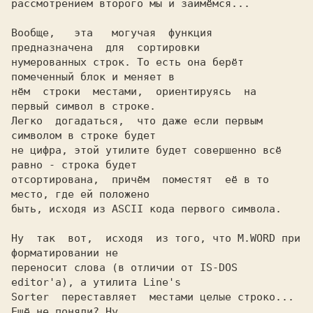
рассмотрением второго мы и займёмся...

Вообще,   эта   могучая  функция  
предназначена  для  сортировки

нумерованных строк. То есть она берёт 
помеченный блок и меняет в

нём  строки  местами,  ориентируясь  на  
первый символ в строке.

Легко  догадаться,  что даже если первым 
символом в строке будет

не цифра, этой утилите будет совершенно всё 
равно - строка будет

отсортирована,  причём  поместят  её в то 
место, где ей положено

быть, исходя из ASCII кода первого символа.

Ну  так  вот,  исходя  из того, что M.WORD при 
форматировании не

переносит слова (в отличии от IS-DOS 
editor'а), а утилита Line's

Sorter  переставляет  местами целые строко... 
Ещё не поняли? Ну,
