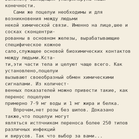
конечности.

   Сами же поцелуи необходимы и для 
возникновения между людьми

некой химической связи. Именно на лице,шее и 
сосках сконцентри-

рованны в основном железы, вырабатывающие 
специфическое кожное 

сало,служащее основой биохимических контактов 
между людьми.Кста-

ти,эти части тела и целуют чаще всего. Как 
установлено,поцелуи

вызывают своеобразный обмен химическими 
сигналами. Из количест-

венных показателей можно привести такие, как 
перенос поцелуем

примерно 7-9 мг воды и 1 мг жира и белка.

   Впрочем,нет розы без шипов. Доказано 
также,что поцелуи могут 

являться истпчником переноса более 250 типов 
различных инфекций

и вирусов. Так что выбор за вами...
