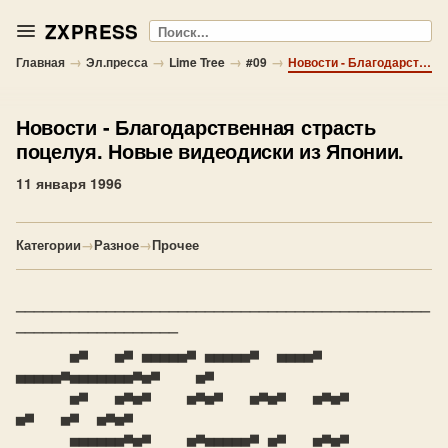
ZXPRESS
Поиск
→
→
→
→
Главная
Эл.пресса
Lime Tree
#09
Новости - Благодарственная страсть поцелуя. Новые видеодиски из Японии.
Новости
- Благодарственная страсть
поцелуя. Новые видеодиски из Японии.
11 января 1996
Категории
→
Разное
→
Прочее
──────────────────────────────────────────────
──────────────────

      ▄■   ▄■ ▄▄▄▄▄■ ▄▄▄▄▄■  ▄▄▄▄■  
▄▄▄▄▄■▄▄▄▄▄▄▄■▄■    ▄■

      ▄■   ▄■▄■    ▄■▄■   ▄■▄■   ▄■▄■        
▄■   ▄■  ▄■▄■

      ▄▄▄▄▄▄■▄■    ▄■▄▄▄▄▄■ ▄■   ▄■▄■        