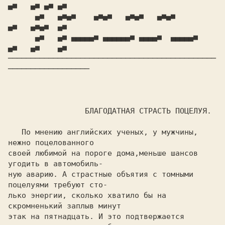
▄■   ▄■ ▄■ ▄■

      ▄■   ▄■▄■    ▄■▄■   ▄■▄■   ▄■▄■        
▄■   ▄■▄■  ▄■

      ▄■   ▄■ ▄▄▄▄▄■ ▄▄▄▄▄▄■ ▄▄▄▄■  ▄▄▄▄▄■   
▄■   ▄■    ▄■

──────────────────────────────────────────────
──────────────────

                 БЛАГОДАТНАЯ СТРАСТЬ ПОЦЕЛУЯ.

   По мнению английских ученых, у мужчины, 
нежно поцелованного 

своей любимой на пороге дома,меньше шансов 
угодить в автомобиль-

ную аварию. А страстные объятия с томными 
поцелуями требуют сто-

лько энергии, сколько хватило бы на 
скромненький заплыв минут 

этак на пятнадцать. И это подтвержается 