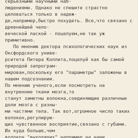
серьезными научными наб-

людениями. Однако не спешите страстно 
целоваться только в надеж-

де,например,быстро похудеть. Все,что связано с 
древнейшей чело-

веческой лаской - поцелуем,не так уж 
примитивно.

   По мнению доктора психологических наук из 
Оксфордского униве-

рситета Питера Коллита,поцелуй как бы самой 
природой запрограм-

мирован,поскольку его "параметры" заложены в 
нашем подсознании.

По мнению ученого,если посмотреть на 
внутренние ткани мозга,то

станут заметны волокна,соединяющие различные 
доли мозга с разны-

ми частями тела. Так вот,огромное число таких 
волокон,регулирую-

щих чувственное восприятие,связано с губами. 
Их куда больше,чем 

волокон,"выходящих",например,на наши 