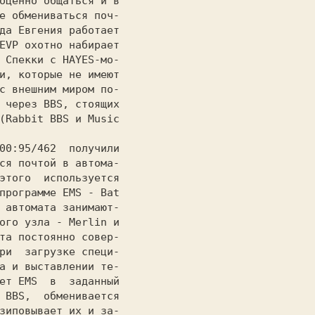
оценно общаться и в

е обмениваться поч-

да Евгения работает

EVP охотно набирает

 Спекки с HAYES-мо-

и, которые не имеют

с внешним миром по-

 через BBS, стоящих

(Rabbit BBS и Music

ся почтой в автома-

этого  используется

программе EMS - Bat

 автомата занимают-

ого узла - Merlin и

та постоянно совер-

ри  загрузке специ-

а и выставлении те-

ет EMS  в  заданный

 BBS,  обменивается

зиповывает их и за-
