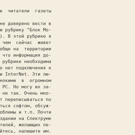
ю рубрику "Блок Мо-

). В этой рубрике я

 чем  сейчас  живет

обще на  территории

 что информация до-

 рубрике необходима

о нет подключения к

и InterNet. Эти лю-

нокими  в  огромном

 PC. Но могу их за-

 не так. Очень мно-

т переписываться по

ться софтом, обсуж-

облемы и т.п. Почти

здании на Спектруме

телей, желающих пе-

йтесь, напишите им.
