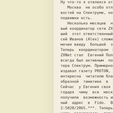
Ну что-то я отвлекся от
   Москва  не особо отличается в плане но-

востей на Спектруме, но
подвижки есть.

   Несколько месяцев  назад был выбран но-

вый координатор сети ZX
ший  этот ответственный
сей Иванов (Alex) сложи
мочия ввиду  большой  з
Теперь  координатором  
ZXNet стал  Евгений Пол
всегда был активным  по
тера Спектрум. Примерно
издавал газету PROTON, 
интересна  читателю бла
образной  тематике  в  
Сейчас  у Евгения своя 
годаря  чему  все  моск
получили  возможность и
ный  адрес  в  Fido.  В
2:5020/2065.***. Теперь