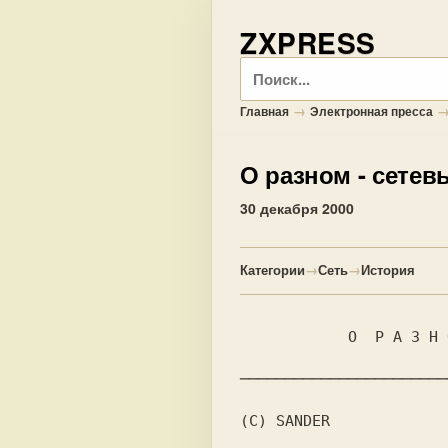
ZXPRESS
Поиск
→
Главная
Электронная пресса
О разном
- сетев
30 декабря 2000
Категории
→
Сеть
→
История
            О  Р А З Н О М  I

───────────────────────
(C) SANDER
