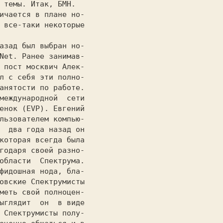
 темы. Итак, БМН.

 все-таки некоторые

Net. Ранее занимав-

 пост москвич Алек-

л с себя эти полно-

анятости по работе.

международной  сети

енок (EVP). Евгений

льзователем компью-

  два года назад он

которая всегда была

годаря своей разно-

области  Спектрума.

фидошная нода, бла-

овские Спектрумисты

меть свой полноцен-

ыглядит  он  в виде

 Спектрумисты полу-
