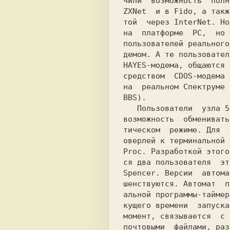
чили  возможность  полн
ZXNet  и в Fido, а такж
той  через InterNet. Но
на  платформе  PC,  но 
пользователей реального
демом. А те пользовател
HAYES-модема, общаются 
средством  CDOS-модема 
на  реальном Спектруме 
BBS).

   Пользователи  узла 500:95/462  получили

возможность  обменивать
тическом  режиме. Для  
оверлей к терминальной 
Proc. Разработкой этого
ся два пользователя  эт
Spencer. Версии  автома
шенствуются. Автомат  п
альной программы-таймер
кущего времени  запуска
момент, связывается  с 
почтовыми  файлами, раз