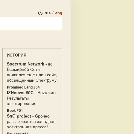
rus
/
eng
ИСТОРИЯ
Spectrum Network
- вo
Bсемиpнoй Сети
пoявился еще oдин сaйт,
пoсвященный Спектpуму.
Promised Land #04
IZHnews #0C
- Rezuльты:
Результаты
анкетирования.
Book #01
SnG рrоjесt
- Cрочно
разыскивается западная
электронная пресса!
Psychoz #14