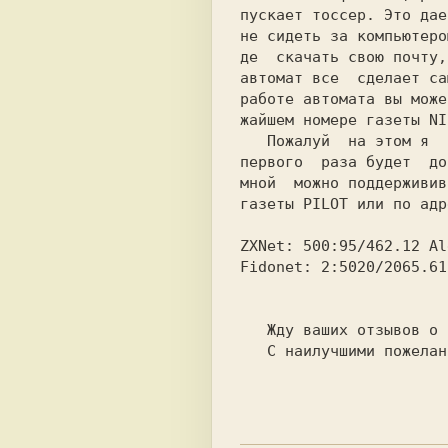
пускает тоссер. Это дае
не сидеть за компьютеро
де  скачать свою почту,
автомат все  сделает са
работе автомата вы може
жайшем номере газеты NI
   Пожалуй  на этом я  закончу. Думаю, для

первого  раза будет  до
мной  можно поддерживив
газеты PILOT или по адр
ZXNet: 500:95/462.12 Al
Fidonet: 2:5020/2065.61
                              
   Жду ваших отзывов о новой рубрике.

   С наилучшими пожеланиями, Sander.
