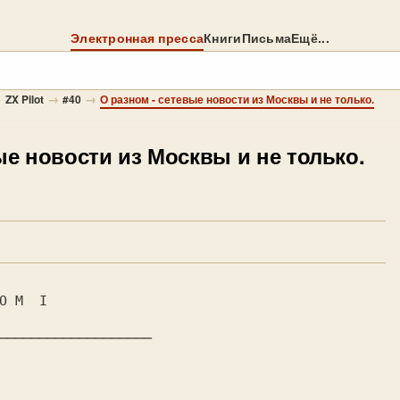
Электронная пресса
Книги
Письма
Ещё...
→
→
→
ZX Pilot
#40
О разном - сетевые новости из Москвы и не только.
ые новости из Москвы и не только.
───────────────────
