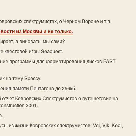
Ковровских спектрумистах, о Черном Вороне и т.п.
овости из Москвы и не только.
мирает, а виноваты мы сами?
е квестовой игры Seaquest.
ение программы для форматирования дисков FAST
ик на тему Speccy.
ения памяти Пентагона до 256кб.
 отчет Ковровских Спектрумистов о путешетсвие на
onstruction 2001.
а.
усы из жизни Ковровских спектрумистов: Vel, Vik, Kool,