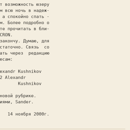
т возможность юзеру

м всю ночь в надеж-

 а спокойно спать -

м. Более подробно о

те прочитать в бли-

CRON.

статочно. Связь  со

ать через  редакцию

есам:

exandr Kushnikov

2 Alexandr

Kushnikov

                          14 ноября 2000г.