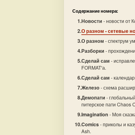
Содержание номера:
Новости
- новости от 
О разном
- сетевые н
О разном
- спектрум у
Разборки
- прохождени
Сделай сам
- исправл
FORMAT'а.
Сделай сам
- календар
Железо
- схема расшир
Демопати
- глобальный
питерское пати Chaos C
Imagination
- Моя сказк
Comics
- приколы и каз
Ash.