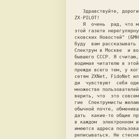
   Здравствуйте, дорогие  читатели  газеты

ZX-PILOT!

   Я  очень  рад, что мне доверено вести в

этой газете нерегулярну
сковских Новостей" (БМН
буду  вам рассказывать 
Спектрум в Москве  и во
бывшего СССР. Я считаю,
водимая читателю в этой
прежде всего тем, у ког
сетям ZXNet, FidoNet ил
ди  чувствуют  себя оди
множестве пользователей
верить, что  это совсем
гие  Спектрумисты желаю
обычной почте, обменива
дать  какие-то общие пр
в каждом  электронном и
имеются адреса пользова
реписываться. Не стесня