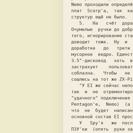
Nemo проходили определё
плат  Scorp'а,  так  ка
структур ещё не было.

   5.   На   счёт  доработки  контроллера.

Очумелые  ручки до добр
того, игнорирование ста
доводит  тоже.  Ну  и  
доработке   до   трети 
мусорное  ведро. Единст
3.5"-дисковод   хоть  в
застрахует    пользоват
соблазна.   Чтобы   не 
сошлюсь на тот же ZX-Pi
   "У EI же сейчас непонятно что :-( Syrus

так  и  не  отремонтиро
"удачного" подключения 
Pentagon'е,  Nemo)  (а 
что  не  будет  написан
основной состав EI прос
   У   Spy'я   же  после  программирования

ПЗУ'ки  (опять  руки за