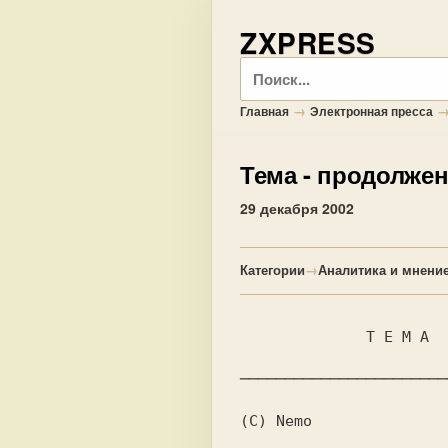
ZXPRESS
Поиск
→
Главная
Электронная пресса
Тема
- продолжен
29 декабря 2002
Категории
→
Аналитика и мнени
              Т Е М А  I I

───────────────────────
(C) Nemo
