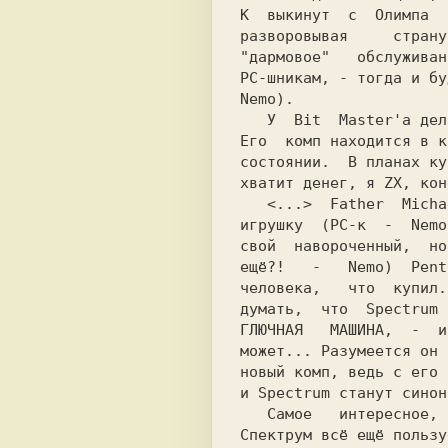
К  выкинут  с  Олимпа  
разворовывая     страну
"дармовое"   обслуживан
РС-шникам, - тогда и бу
Nemo).

   У  Bit  Master'а дела тоже не лучше :-(

Его  комп находится в к
состоянии.  В планах ку
хватит денег, я ZX, кон
   <...>  Father  Michael  накопил  на эту

игрушку  (РС-к  -  Nemo
свой  навороченный,  но
ещё?!   -   Nemo)  Pent
человека,   что  купил.
думать,  что  Spectrum 
ГЛЮЧНАЯ   МАШИНА,  -  и
может... Разумеется он 
новый комп, ведь с его 
и Spectrum станут синон
   Самое   интересное,   что  в  провинции

Спектрум всё ещё пользу