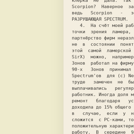
клерка  не  дала.  Так 
Scorpion?  Наверное  за
ведь   Scorpion   -   э
РАЗРУШАЮЩАЯ SPECTRUM.

   4.  На счёт моей работы в Scorpion'е. С

точки  зрения  ламера, 
партнёрство фирм неразл
не  в  состоянии  понят
этой  самой  ламерской 
SirX)  можно,  например
Зонов  работал на фирму
90-х   Зонов  принимал 
Spectrum'ов  для (c) Ne
труде   замечен  не  бы
выплачивались   регуляр
работник. Иногда доля м
ремонт   благодаря   ус
доходила до 15% общего 
в   случае,  если  у  н
сложится  с РС-ками, то
положительную характери
работу.  В  середине  9