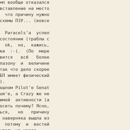
мп вообще отказался

вставление на место

  что причину нужно

схемы ПЗУ... (вовсе

состоянии (траблы с

  ok,  но,  кажись,

ки  :-(.  (По  мере

вится   всё   более

пазону  и  величине

так что дело скорее

БП имеет физический

.

um'е, а Crazy же не

имой  активности (а

осить почему? Ясно,

ься,   но   причину

 наверняка вышла из

  потому  и  вестей
