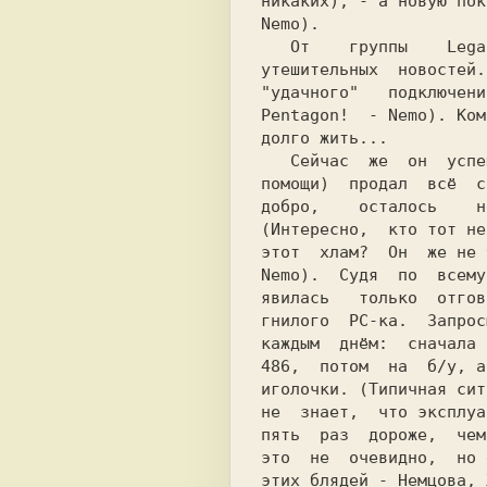
никаких), - а новую пок
Nemo).

   От    группы    Legacy   тоже   никаких

утешительных  новостей.
"удачного"   подключени
Pentagon!  - Nemo). Ком
долго жить...

   Сейчас  же  он  успешно  (не  без  моей

помощи)  продал  всё  с
добро,    осталось    н
(Интересно,  кто тот не
этот  хлам?  Он  же не 
Nemo).  Судя  по  всему
явилась   только  отгов
гнилого  РС-ка.  Запрос
каждым  днём:  сначала 
486,  потом  на  б/у, а
иголочки. (Типичная сит
не  знает,  что эксплуа
пять  раз  дороже,  чем
это  не  очевидно,  но 
этих блядей - Немцова, 