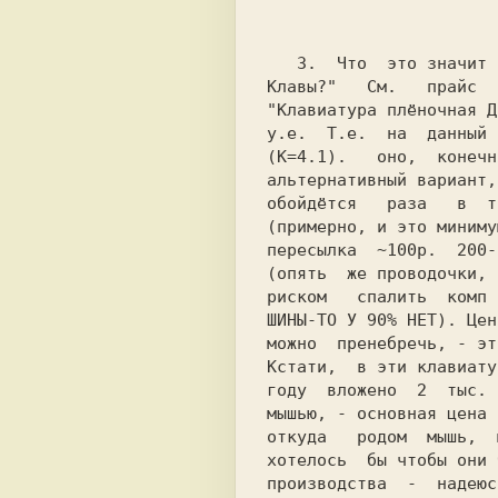
                          (продолже
   3.  Что  это значит "не найти плёночные

Клавы?"   См.   прайс  
"Клавиатура плёночная Д
у.е.  Т.е.  на  данный 
(К=4.1).   оно,  конечн
альтернативный вариант,
обойдётся   раза   в  т
(примерно, и это миниму
пересылка  ~100р.  200-
(опять  же проводочки, 
риском   спалить  комп 
ШИНЫ-ТО У 90% НЕТ). Цен
можно  пренебречь, - эт
Кстати,  в эти клавиату
году  вложено  2  тыс. 
мышью, - основная цена 
откуда   родом  мышь,  
хотелось  бы чтобы они 
производства  -  надеюс