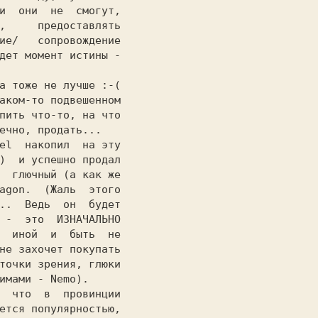
и  они  не  смогут,

,     предоставлять

ие/   сопровождение

дет момент истины -

аком-то подвешенном

пить что-то, на что

ечно, продать...

)  и успешно продал

  глючный (а как же

agon.  (Жаль  этого

..  Ведь  он  будет

 -  это  ИЗНАЧАЛЬНО

  иной  и  быть  не

не захочет покупать

точки зрения, глюки

имами - Nemo).

ется популярностью,
