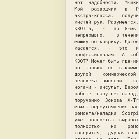
нет  надобности.  Мышки
Мой   разводчик   в   P
экстра-класса,   получи
кистей рук. Разумеется,
КЗОТ'а,   -   по  8-мь 
непрерывно,  - в течени
мышку по коврику. Догон
касается,   -   это   и
профессионалам.  А  соб
КЗОТ? Может быть где-ни
но  только  не  в комме
другой    коммерческой 
человека  вынесли  - сл
ногами - инсульт. Вероя
работе  пару лет назад,
поручению  Зонова  X-Tr
может переутомление нас
ремонта/наладки  Scorpi
уже  полностью  выработ
полностью    не    ремо
говорится,  дурная голо