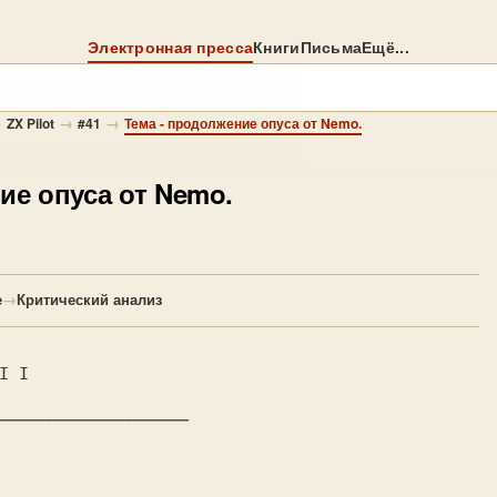
Электронная пресса
Книги
Письма
Ещё...
→
→
→
ZX Pilot
#41
Тема - продолжение опуса от Nemo.
ие опуса от Nemo.
е
→
Критический анализ
───────────────────
