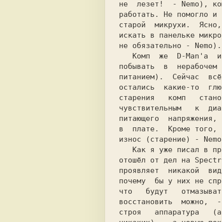
не  лезет!  - Nemo), ко
работать. Не помогло и 
старой  микрухи.  Ясно,
искать в панельке микро
не обязательно - Nemo).

   Комп  же  D-Man'а  и  Paracels'а  успел

побывать  в  нерабочем 
питанием).  Сейчас  всё
остались  какие-то  глю
старения   комп   стано
чувствительным   к  диа
питающего  напряжения, 
в  плате.  Кроме того, 
износ (старение) - Nemo)
   Как я уже писал в прошлом Pilot'е Senat

отошёл от дел на Spectr
проявляет  никакой  вид
почему  бы у них не спр
что   будут   отмазыват
восстановить  можно,  -
строя   аппаратура   (а