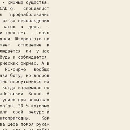
 - хищные существа.

CAD'е,   специалист

л   профзаболевание

 из-за несоблюдения

 часов  в  день,  -

и трёх лет, - гонял

ялся. Юзеров это не

меет   отношение  к

людается  ли  у нас

будь и соблюдается,

рческих фирмах. А в

  РС-фирме   вообще

ава богу, не вперёд

тно переутомился на

 когда взламывал по

ade'вский  Sound. А

тупило при попытках

on'ов, 30 % которых

али  свой  ресурс и

нтопригодны.    Как

ва шефа покоя рукам
