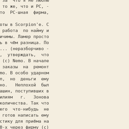
 за  что я не люблю

 то же, что и РС, -

то  РС-шная  фирма,

 работа  по найму и

ичимы. Ламер просто

ь в чём разница. По

... (неразборчиво -

,  утверждать,  что

 (c) Nemo. В начале

 заказы  на  ремонт

mo. В особо ударном

л,  но  деньги  ему

но.   Неплохой  был

ашин, поступивших в

илиям   г.   Зонова

количества. Так что

его  что-нибудь  не

 готов написать ему

стику для приёма на

0-х через фирму (c)
