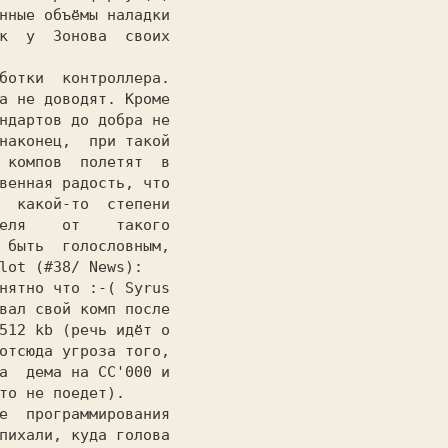
нные объёмы наладки

к  у  Зонова  своих

а не доводят. Кроме

ндартов до добра не

наконец,  при такой

 компов  полетят  в

венная радость, что

  какой-то  степени

еля    от    такого

 быть  голословным,

lot (#38/ News):

вал свой комп после

512 kb (речь идёт о

отсюда угроза того,

а  дема на СС'000 и

то не поедет).

пихали, куда голова
