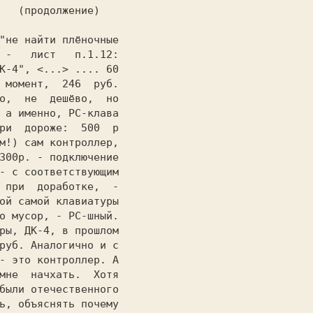
ние)

 -   лист   п.1.12:

К-4", <...> .... 60

 момент,  246  руб.

о,  не  дешёво,  но

 а именно, РС-клава

ри  дороже:  500  р

м!) сам контроллер,

300р. - подключение

- с соответствующим

 при  доработке,  -

ой самой клавиатуры

о мусор, - РС-шный.

ры, ДК-4, в прошлом

руб. Аналогично и с

- это контроллер. А

мне  начхать.  Хотя

были отечественного

ь, объяснять почему
