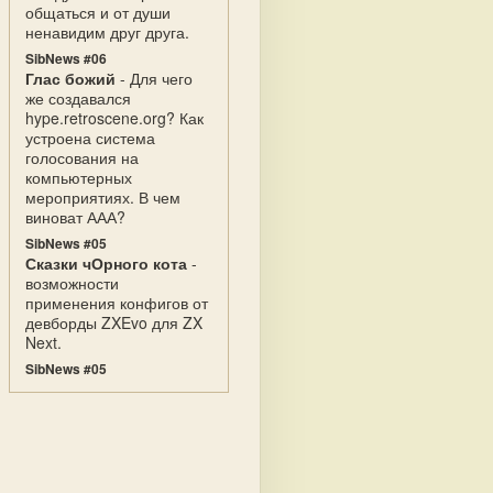
общаться и от души
ненавидим друг друга.
SibNews #06
Глас божий
- Для чего
же создавался
hype.retroscene.org? Как
устроена система
голосования на
компьютерных
мероприятиях. В чем
виноват ААА?
SibNews #05
Сказки чОрного кота
-
возможности
применения конфигов от
девборды ZXEvo для ZX
Next.
SibNews #05