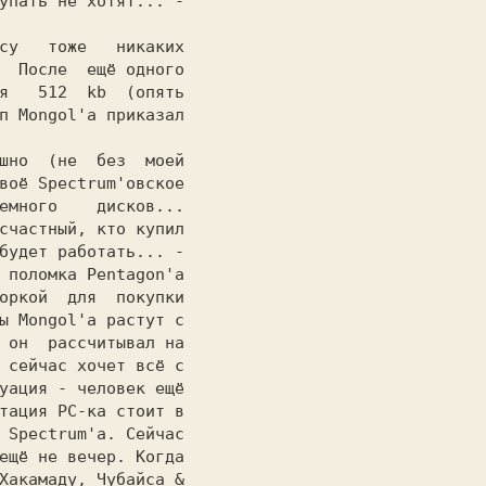
упать не хотят... -

  После  ещё одного

я   512  kb  (опять

п Mongol'а приказал

воё Spectrum'овское

емного    дисков...

счастный, кто купил

будет работать... -

 поломка Pentagon'а

оркой  для  покупки

ы Mongol'а растут с

 он  рассчитывал на

 сейчас хочет всё с

уация - человек ещё

тация РС-ка стоит в

 Spectrum'а. Сейчас

ещё не вечер. Когда

Хакамаду, Чубайса &
