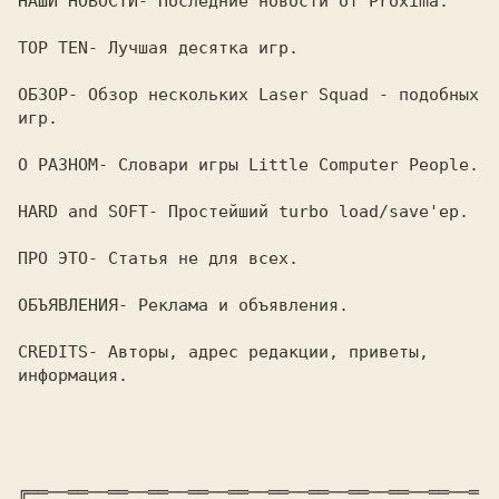
НАШИ НОВОСТИ- Последние новости от Proxima.

TOP TEN- Лучшая десятка игр.

ОБЗОР- Обзор нескольких Laser Squad - подобных 
игр.

О РАЗНОМ- Словари игры Little Computer People.

HARD and SOFT- Простейший turbo load/save'ер.

ПРО ЭТО- Статья не для всех.

ОБЪЯВЛЕНИЯ- Реклама и объявления.

CREDITS- Авторы, адрес редакции, приветы, 
информация.

╔══──══──══──══──══──══──══──══──══──══──══──═