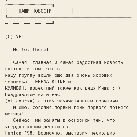
═──══──══──══──══╗
│    
НАШИ НОВОСТИ      
 │
╚══──══──══──══──══──══──══──══──══──══──══──═
═──══──══──══──══╝
(C) VEL

   Hello, there!

   Самая  главная и самая радостная новость 
состоит в том, что в

нашу группу вошли еще два очень хороших 
человека - ERENA KLINE и

КУЛИБИН, известный также как дядя Миша :-)  
Поздравляем их и нас

(of course) с этим замечательным событием.

   И еще, сегодня первый день первого летнего 
месяца!

   Сейчас  мы заняты в основном тем, что 
усердно копим деньги на

FunTop '98. Возможно, выставим несколько 