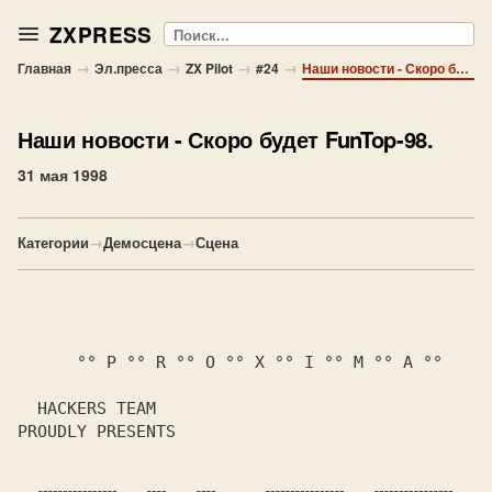
ZXPRESS
Поиск
→
→
→
→
Главная
Эл.пресса
ZX Pilot
#24
Наши новости - Скоро будет FunTop-98.
Наши новости
- Скоро будет FunTop-98.
31 мая 1998
Категории
→
Демосцена
→
Сцена
      °° P °° R °° O °° X °° I °° M °° A °°
  HACKERS TEAM

PROUDLY PRESENTS
