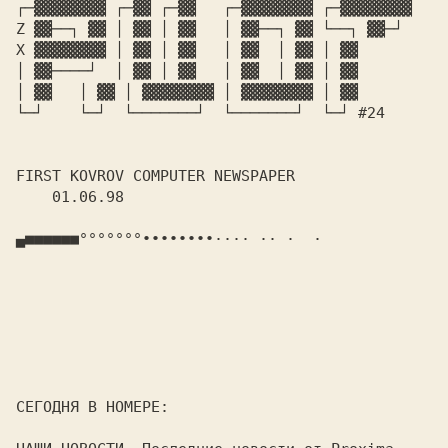
┌─▓▓▓▓▓▓▓▓ ┌─▓▓ ┌─▓▓   ┌─▓▓▓▓▓▓▓▓ ┌─▓▓▓▓▓▓▓▓
Z ▓▓──┐ ▓▓ │ ▓▓ │ ▓▓   │ ▓▓──┐ ▓▓ └──┐ ▓▓─┘
X ▓▓▓▓▓▓▓▓ │ ▓▓ │ ▓▓   │ ▓▓  │ ▓▓ │ ▓▓
│ ▓▓────┘  │ ▓▓ │ ▓▓   │ ▓▓  │ ▓▓ │ ▓▓
│ ▓▓   │ ▓▓ │ ▓▓▓▓▓▓▓▓ │ ▓▓▓▓▓▓▓▓ │ ▓▓
└─┘    └─┘  └───────┘  └───────┘  └─┘
 #24
FIRST KOVROV COMPUTER NEWSPAPER
    01.06.98

▄■■■■■■°°°°°°°∙∙∙∙∙∙∙∙···· ·· ·  ·
СЕГОДНЯ В НОМЕРЕ: