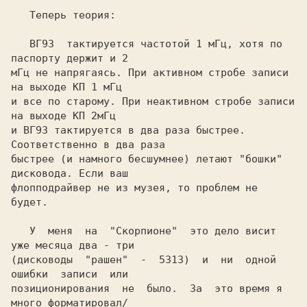
   Теперь теория:

   ВГ93  тактируется частотой 1 мГц, хотя по 
паспорту держит и 2

мГц не напрягаясь. При активном стробе записи 
на выходе КП 1 мГц

и все по старому. При неактивном стробе записи 
на выходе КП 2мГц

и ВГ93 тактируется в два раза быстрее. 
Соответственно в два раза

быстрее (и намного бесшумнее) летают "бошки" 
дисковода. Если ваш

флопподрайвер не из музея, то проблем не 
будет.

   У  меня  на  "Скорпионе"  это дело висит 
уже месяца два - три

(дисководы  "рашен"  -  5313)  и  ни  одной  
ошибки  записи  или

позиционирования  не  было.  За  это время я 
много форматировал/
