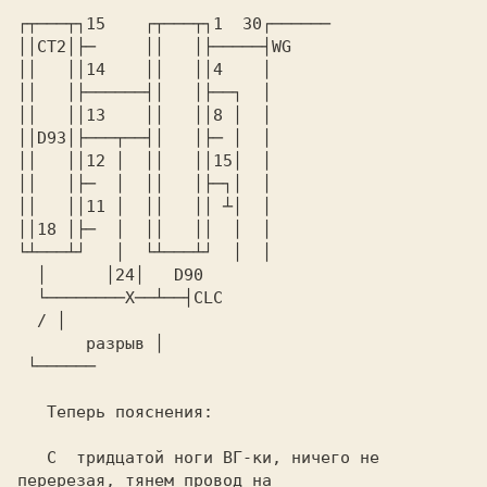
┌┬───┬┐15    ┌┬───┬┐1  30┌──────

││СТ2│├─     ││   │├─────┤WG

││   ││14    ││   ││4    │

││   │├──────┤│   │├──┐  │

││   ││13    ││   ││8 │  │

││D93│├───┬──┤│   │├─ │  │

││   ││12 │  ││   ││15│  │

││   │├─  │  ││   │├─┐│  │

││   ││11 │  ││   ││ ┴│  │

││18 │├─  │  ││   ││  │  │

└┴───┴┘   │  └┴───┴┘  │  │

  │      │24│   D90

  └────────X──┴──┤CLC

  / │

       разрыв │

 └──────

   Теперь пояснения:

   С  тридцатой ноги ВГ-ки, ничего не 
перерезая, тянем провод на
