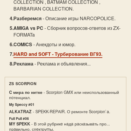
COLLECTION , BATMAM COLLECTION ,
BARBARIAN COLLECTION.
Разберемся
- Описание игры NARCOPOLICE.
AMIGA vs PC
- Сборник вопросов-ответов из ZX-
FORMATa
COMICS
- Анекдоты и юмор.
HARD and SOFT
- Турбирование ВГ93.
Реклама
- Реклама и объявления...
ZS SCORPION
C мира по нитке
- Scorpion GMX или неиспользованный
пoтенциал.
My Speccy #01
АLKАTRАZ
- SPEKK-REPАIR. О ремонте Scorpion`a.
Full Pull #06
MY SPEKK
- В этой рубрикe нaдa рaскaзывaть про...
прaвильно, спeктруmы.