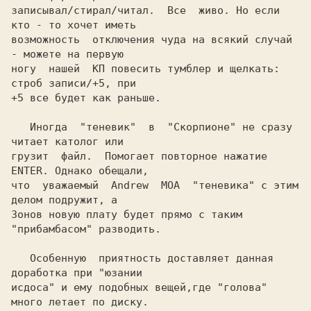
записывал/стирал/читал.  Все  живо. Но если 
кто - то хочет иметь

возможность  отключения чуда на всякий случай 
- можете на первую

ногу  нашей  КП повесить тумблер и щелкать: 
строб записи/+5, при

+5 все будет как раньше.

   Иногда  "теневик"  в  "Скорпионе" не сразу 
читает католог или

грузит  файл.  Помогает повторное нажатие 
ENTER. Однако обещали,

что  уважаемый  Andrew  MOA  "теневика" с этим 
делом подружит, а

Зонов новую плату будет прямо с таким 
"прибамбасом" разводить.

   Особенную  приятность доставляет данная 
доработка при "юзании

исдоса" и ему подобных вещей,где "голова" 
много летает по диску.
