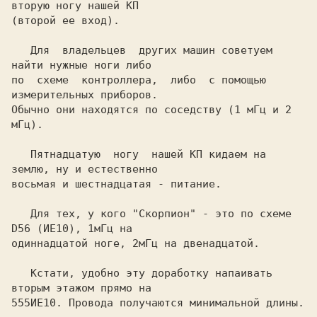
вторую ногу нашей КП

(второй ее вход).

   Для  владельцев  других машин советуем 
найти нужные ноги либо

по  схеме  контроллера,  либо  с помощью 
измерительных приборов.

Обычно они находятся по соседству (1 мГц и 2 
мГц).

   Пятнадцатую  ногу  нашей КП кидаем на 
землю, ну и естественно

восьмая и шестнадцатая - питание.

   Для тех, у кого "Скорпион" - это по схеме 
D56 (ИЕ10), 1мГц на

одиннадцатой ноге, 2мГц на двенадцатой.

   Кстати, удобно эту доработку напаивать 
вторым этажом прямо на

555ИЕ10. Провода получаются минимальной длины.
