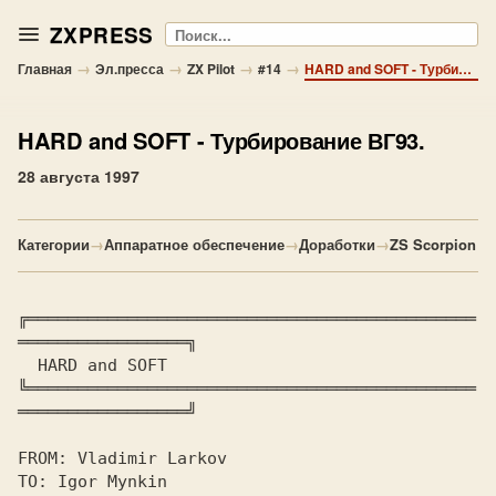
ZXPRESS
Поиск
→
→
→
→
Главная
Эл.пресса
ZX Pilot
#14
HARD and SOFT - Турбирование ВГ93.
HARD and SOFT
- Турбирование ВГ93.
28 августа 1997
Категории
→
Аппаратное обеспечение
→
Доработки
→
ZS Scorpion
╔═════════════════════════════════════════════
═════════════════╗

  HARD and SOFT       

╚═════════════════════════════════════════════
═════════════════╝

FROM: Vladimir Larkov

TO: Igor Mynkin
