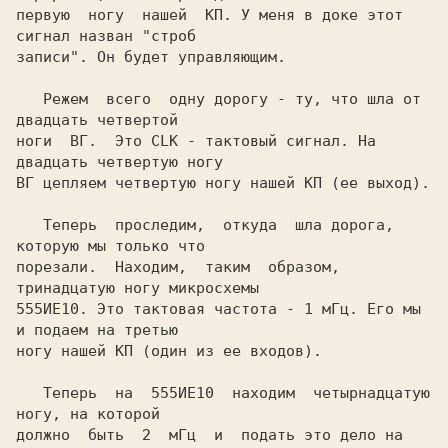
первую  ногу  нашей  КП. У меня в доке этот 
сигнал назван "строб

записи". Он будет управляющим.

   Режем  всего  одну дорогу - ту, что шла от 
двадцать четвертой

ноги  ВГ.  Это CLK - тактовый сигнал. На 
двадцать четвертую ногу

ВГ цепляем четвертую ногу нашей КП (ее выход).

   Теперь  проследим,  откуда  шла дорога, 
которую мы только что

порезали.  Находим,  таким  образом, 
тринадцатую ногу микросхемы

555ИЕ10. Это тактовая частота - 1 мГц. Его мы 
и подаем на третью

ногу нашей КП (один из ее входов).

   Теперь  на  555ИЕ10  находим  четырнадцатую  
ногу, на которой

должно  быть  2  мГц  и  подать это дело на 