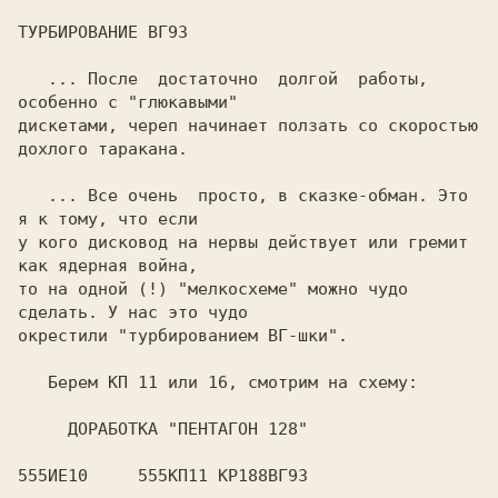
ТУРБИРОВАНИЕ ВГ93

   ... После  достаточно  долгой  работы, 
особенно с "глюкавыми"

дискетами, череп начинает ползать со скоростью 
дохлого таракана.

   ... Все очень  просто, в сказке-обман. Это 
я к тому, что если

у кого дисковод на нервы действует или гремит 
как ядерная война,

то на одной (!) "мелкосхеме" можно чудо  
сделать. У нас это чудо

окрестили "турбированием ВГ-шки".

   Берем КП 11 или 16, смотрим на схему:

     ДОРАБОТКА "ПЕНТАГОН 128"

555ИЕ10     555КП11 КР188ВГ93
