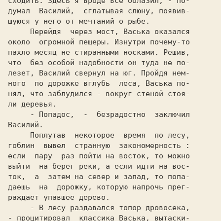
сходить. Здесь я вроде все облазил, - по-

думал  Василий,  сглатывая слюну, появив-

шуюся у него от мечтаний о рыбе.

     Перейдя  через мост, Васька оказался

около  огромной пещеры. Изнутри почему-то

пахло месяц не стиранными носками. Решив,

что  без особой надобности он туда не по-

лезет, Василий свернул на юг. Пройдя нем-

ного  по дорожке вглубь  леса, Васька по-

нял, что заблудился - вокруг стеной стоя-

ли деревья.

     - Попадос,  -  безрадостно  заключил

Василий.

     Поплутав  некоторое  время  по лесу,

гоблин  вывел  странную  закономерность :

если  пару  раз пойти на восток, то можно

выйти  на берег реки, а если идти на вос-

ток,  а  затем на север и запад, то попа-

даешь  на  дорожку, которую напрочь прег-

раждает упавшее дерево.

     - В лесу раздавался топор дровосека,

- процитировал  классика Васька, вытаски-
