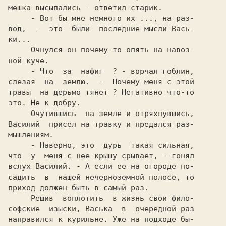
мешка высыпались - ответил старик.

     - Вот бы мне немного их ..., на раз-

вод,  -  это  были  последние мысли Вась-

ки...

     Очнулся он почему-то опять на навоз-

ной куче.

     - Что  за  нафиг  ? - ворчал гоблин,

слезая  на  землю.  -  Почему меня с этой

травы  на дерьмо тянет ? Негативно что-то

это. Не к добру.

     Очутившись  на земле и отряхнувшись,

Василий  присел на травку и предался раз-

мышлениям.

     - Наверно, это  дурь  такая сильная,

что  у  меня с нее крышу срывает, - гонял

вслух Василий. - А если ее на огороде по-

садить  в  нашей нечерноземной полосе, то

приход должен быть в самый раз.

     Решив  воплотить  в жизнь свои фило-

софские  изыски, Васька  в  очередной раз

направился к курильне. Уже на подходе бы-
