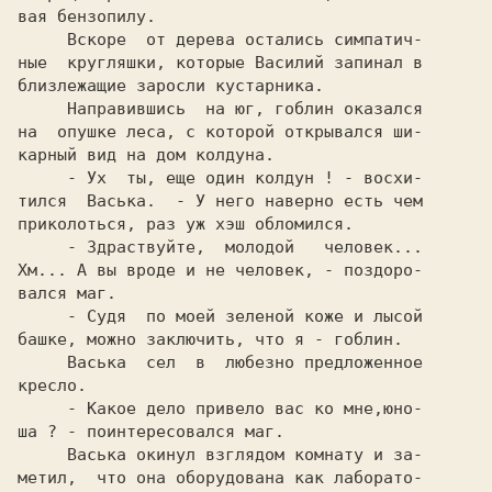
вая бензопилу.

     Вскоре  от дерева остались симпатич-

ные  кругляшки, которые Василий запинал в

близлежащие заросли кустарника.

     Направившись  на юг, гоблин оказался

на  опушке леса, с которой открывался ши-

карный вид на дом колдуна.

     - Ух  ты, еще один колдун ! - восхи-

тился  Васька.  - У него наверно есть чем

приколоться, раз уж хэш обломился.

     - Здраствуйте,  молодой   человек...

Хм... А вы вроде и не человек, - поздоро-

вался маг.

     - Судя  по моей зеленой коже и лысой

башке, можно заключить, что я - гоблин.

     Васька  сел  в  любезно предложенное

кресло.

     - Какое дело привело вас ко мне,юно-

ша ? - поинтересовался маг.

     Васька окинул взглядом комнату и за-

метил,  что она оборудована как лаборато-
