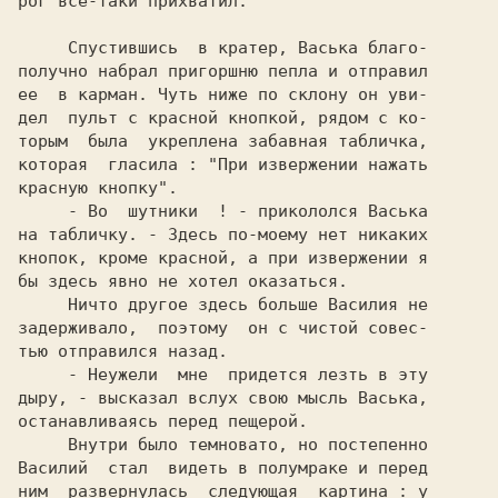
рог все-таки прихватил.

     Спустившись  в кратер, Васька благо-

получно набрал пригоршню пепла и отправил

ее  в карман. Чуть ниже по склону он уви-

дел  пульт с красной кнопкой, рядом с ко-

торым  была  укреплена забавная табличка,

которая  гласила : "При извержении нажать

красную кнопку".

     - Во  шутники  ! - прикололся Васька

на табличку. - Здесь по-моему нет никаких

кнопок, кроме красной, а при извержении я

бы здесь явно не хотел оказаться.

     Ничто другое здесь больше Василия не

задерживало,  поэтому  он с чистой совес-

тью отправился назад.

     - Неужели  мне  придется лезть в эту

дыру, - высказал вслух свою мысль Васька,

останавливаясь перед пещерой.

     Внутри было темновато, но постепенно

Василий  стал  видеть в полумраке и перед

ним  развернулась  следующая  картина : у
