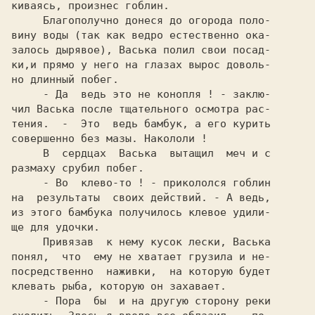
киваясь, произнес гоблин.

     Благополучно донеся до огорода поло-

вину воды (так как ведро естественно ока-

залось дырявое), Васька полил свои посад-

ки,и прямо у него на глазах вырос доволь-

но длинный побег.

     - Да  ведь это не конопля ! - заклю-

чил Васька после тщательного осмотра рас-

тения.  -  Это  ведь бамбук, а его курить

совершенно без мазы. Накололи !

     В  сердцах  Васька  вытащил  меч и с

размаху срубил побег.

     - Во  клево-то ! - прикололся гоблин

на  результаты  своих действий. - А ведь,

из этого бамбука получилось клевое удили-

ще для удочки.

     Привязав  к нему кусок лески, Васька

понял,  что  ему не хватает грузила и не-

посредственно  наживки,  на которую будет

клевать рыба, которую он захавает.

     - Пора  бы  и на другую сторону реки
