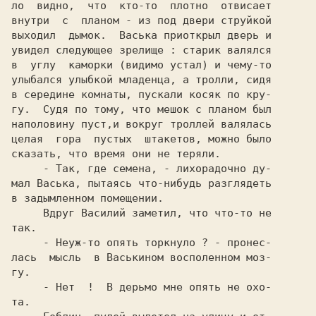
ло  видно,  что  кто-то  плотно  отвисает

внутри  с  планом - из под двери струйкой

выходил  дымок.  Васька приоткрыл дверь и

увидел следующее зрелище : старик валялся

в  углу  каморки (видимо устал) и чему-то

улыбался улыбкой младенца, а тролли, сидя

в середине комнаты, пускали косяк по кру-

гу.  Судя по тому, что мешок с планом был

наполовину пуст,и вокруг троллей валялась

целая  гора  пустых  штакетов, можно было

сказать, что время они не теряли.

     - Так, где семена, - лихорадочно ду-

мал Васька, пытаясь что-нибудь разглядеть

в задымленном помещении.

     Вдруг Василий заметил, что что-то не

так.

     - Неуж-то опять торкнуло ? - пронес-

лась  мысль  в Васькином восполенном моз-

гу.

     - Нет  !  В дерьмо мне опять не охо-

та.
