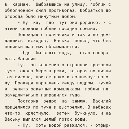
в  карман.  Выбравшись на улицу, гоблин с

облегчением снял противогаз. Добраться до

огорода было минутным делом.

     - Ну  ка,  где  тут они родимые, - с

этими словами гоблин посадил семена.

     Подождав с полчасика и так и не дож-

давшись  всходов,  Васька  понял, что без

поливки шан ему обламывается.

     - Где  бы взять воды, - стал сообра-

жать Василий.

     Тут  он вспомнил о странной грозовой

туче  около берега реки, которая по жизни

там висела, притом даже в солнечную пого-

ду. Проведя параллель между ведром, тучей

и  зенито-ракетным комплексом, гоблин не-

замедлительно направился туда.

     Поставив  ведро  на  землю,  Василий

прицелился по туче и выстрелил. В небесах

что-то  хрястнуло,  затем  бумкнуло, и на

Ваську вылился целый поток воды.

     - Ну,  хоть водой разжился, - отфыр-
