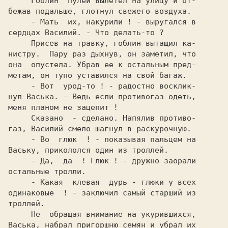
     Гоблин  пулей вылетел на улицу и от-

бежав подальше, глотнул свежего воздуха.

     - Мать  их, накурили ! - выругался в

сердцах Василий. - Что делать-то ?

     Присев на травку, гоблин вытащил ка-

нистру.  Пару раз дыхнув, он заметил, что

она  опустела. Убрав ее к остальным пред-

метам, он тупо уставился на свой багаж.

     - Вот  урод-то ! - радостно восклик-

нул Васька. - Ведь если противогаз одеть,

меня планом не зацепит !

     Сказано  - сделано. Напялив противо-

газ, Василий смело шагнул в раскурочную.

     - Во  глюк  ! - показывая пальцем на

Ваську, прикололся один из троллей.

     - Да,  да  ! Глюк ! - дружно заорали

остальные тролли.

     - Какая  клевая  дурь - глюки у всех

одинаковые  ! - заключил самый старший из

троллей.

     Не  обращая внимание на укурившихся,

Васька, набрал пригоршню семян и убрал их
