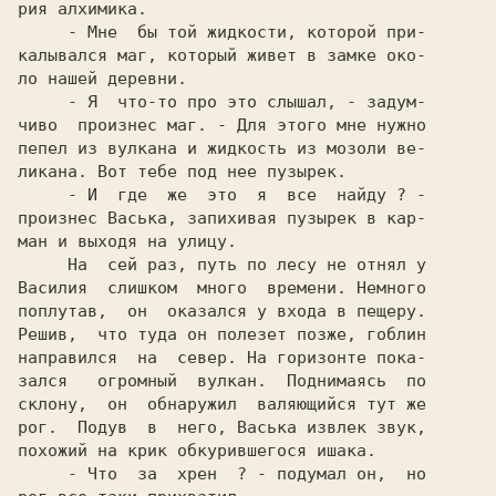
рия алхимика.

     - Мне  бы той жидкости, которой при-

калывался маг, который живет в замке око-

ло нашей деревни.

     - Я  что-то про это слышал, - задум-

чиво  произнес маг. - Для этого мне нужно

пепел из вулкана и жидкость из мозоли ве-

ликана. Вот тебе под нее пузырек.

     - И  где  же  это  я  все  найду ? -

произнес Васька, запихивая пузырек в кар-

ман и выходя на улицу.

     На  сей раз, путь по лесу не отнял у

Василия  слишком  много  времени. Немного

поплутав,  он  оказался у входа в пещеру.

Решив,  что туда он полезет позже, гоблин

направился  на  север. На горизонте пока-

зался   огромный  вулкан.  Поднимаясь  по

склону,  он  обнаружил  валяющийся тут же

рог.  Подув  в  него, Васька извлек звук,

похожий на крик обкурившегося ишака.

     - Что  за  хрен  ? - подумал он,  но
