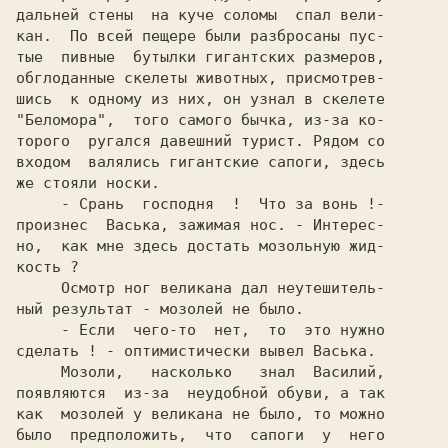
дальней стены  на куче соломы  спал вели-

кан.  По всей пещере были разбросаны пус-

тые  пивные  бутылки гигантских размеров,

обглоданные скелеты животных, присмотрев-

шись  к одному из них, он узнал в скелете

"Беломора",  того самого бычка, из-за ко-

торого  ругался давешний турист. Рядом со

входом  валялись гигантские сапоги, здесь

же стояли носки.

     - Срань  господня  !  Что за вонь !-

произнес  Васька, зажимая нос. - Интерес-

но,  как мне здесь достать мозольную жид-

кость ?

     Осмотр ног великана дал неутешитель-

ный результат - мозолей не было.

     - Если  чего-то  нет,  то  это нужно

сделать ! - оптимистически вывел Васька.

     Мозоли,   насколько   знал  Василий,

появляются  из-за  неудобной обуви, а так

как  мозолей у великана не было, то можно

было  предположить,  что  сапоги  у  него
