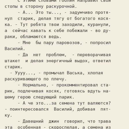
раскуривающего по плечу.

     - Нормально, - прокомментировал ста-

рик, подлечивая косяк, готовясь вдуть на-

шему герою следующий парик.

     - А че это...за семена тут валяются?

- поинтересовался  Василий, добивая  пят-

ку.

     - Давешний  джин  говорил, что трава

эта  особенная - скороспелая, а семена из
