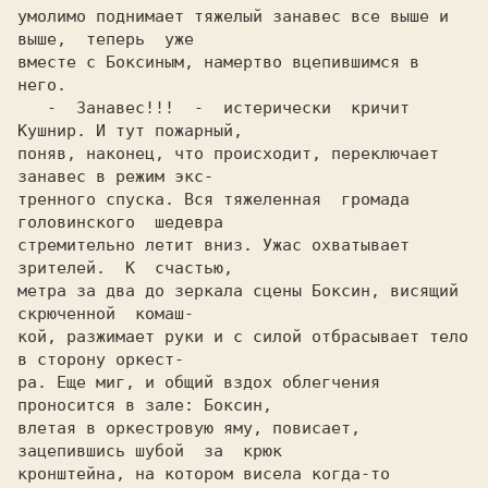
умолимо поднимает тяжелый занавес все выше и 
выше,  теперь  уже

вместе с Боксиным, намертво вцепившимся в 
него.

   -  Занавес!!!  -  истерически  кричит 
Кушнир. И тут пожарный,

поняв, наконец, что происходит, переключает 
занавес в режим экс-

тренного спуска. Вся тяжеленная  громада  
головинского  шедевра

стремительно летит вниз. Ужас охватывает  
зрителей.  К  счастью,

метра за два до зеркала сцены Боксин, висящий 
скрюченной  комаш-

кой, разжимает руки и с силой отбрасывает тело 
в сторону оркест-

ра. Еще миг, и общий вздох облегчения 
проносится в зале: Боксин,

влетая в оркестровую яму, повисает, 
зацепившись шубой  за  крюк

кронштейна, на котором висела когда-то 