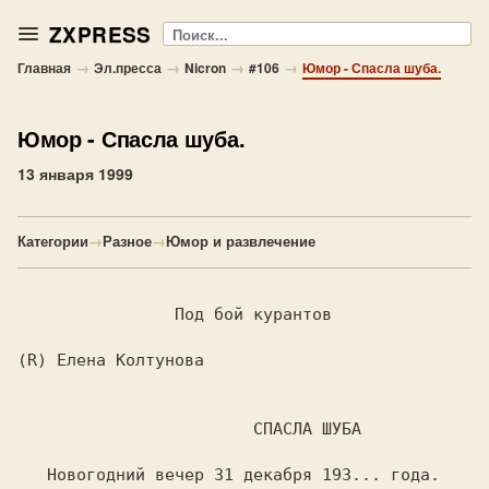
ZXPRESS
Поиск
→
→
→
→
Главная
Эл.пресса
Nicron
#106
Юмор - Спасла шуба.
Юмор
- Спасла шуба.
13 января 1999
Категории
→
Разное
→
Юмор и развлечение
		Под бой курантов

(R) Елена Колтунова

			СПАСЛА ШУБА

   Hовогодний вечер 31 декабря 193... года. 