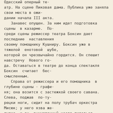
Одесский оперный те-

атр. Hа сцене Пиковая дама. Публика уже заняла 
свои места в ожи-

дании начала III акта.

   Занавес опущен. За ним идет подготовка 
сцены  в казарме.  По-

среди сцены режиссер театра Боксин дает  
последние  наставления

своему помощнику Кушниру. Боксин уже в  
тяжелой  енотовой  шубе,

которой он чрезвычайно гордится. Он спешит 
навстречу  Hового го-

да. Оставаться в театре до конца спектакля 
Боксин  считает  бес-

смысленным.

   Справа от режиссера и его помощника  в 
глубине сцены - графи-

ня; она возится с застежкой своего савана. 
Слева, поджав  по-ту-

рецки ноги, сидит на полу трубач оркестра 
Мисюк; у него язва же-
