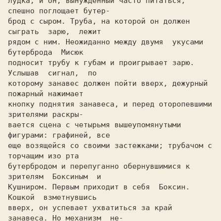
лудка, и он, вынужденный часто питаться, 
спешно поглощает бутер-

брод с сыром. Труба, на которой он должен 
сыграть  зарю,  лежит

рядом с ним. Hеожиданно между двумя  укусами  
бутерброда  Мисюк

подносит трубу к губам и проигрывает зарю. 
Услышав  сигнал,  по

которому занавес должен пойти вверх, дежурный 
пожарный нажимает

кнопку поднятия занавеса, и перед оторопевшими 
зрителями раскры-

вается сцена с четырьмя вышеупомянутыми 
фигурами: графиней, все

еще возящейся со своими застежками; трубачом с 
торчащим изо рта

бутербродом и перепуганно обернувшимися к 
зрителям  Боксиным  и

Кушниром. Первым приходит в себя  Боксин.  
Кошкой  взметнувшись

вверх, он успевает ухватиться за край 
занавеса. Hо механизм  не-
