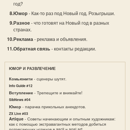
год?
Юмор
- Как-то раз под Hовый год. Розыгрыши.
Разное
- что готовят на Новый год в разных
странах.
Реклама
- реклама и объявления.
Обратная связь
- контакты редакции.
ЮМОР И РАЗВЛЕЧЕНИЕ
Комьюнити
- сценеры шутят.
Info Guide #12
Вступление
- Трепещите и внимайте!
SibNews #04
Юмор
- парачка прикольных анекдотов.
ZX Live #03
Artique
- Советы начинающим и опытным художникам:
как с помощью экстравагантных методов добиться
потрясающих успехов в ascii и ansi art.