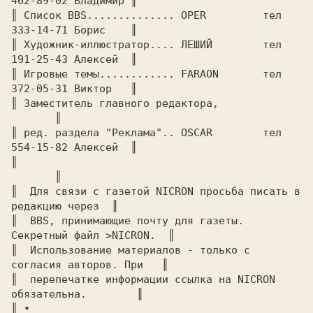
462-89-02 Владимир ║

║ Список BBS..............
 OPER         
тел 
333-14-71 Борис    ║

║ Художник-иллюстратор....
 ЛЕШИЙ        
тел 
191-25-43 Алексей  ║

║ Игровые темы............
 FARAON       
тел 
372-05-31 Виктор   ║

║ Заместитель главного редактора,			
       ║

║ ред. раздела "Реклама"..
 OSCAR        
тел 
554-15-82 Алексей  ║

║	   						
       ║

║ 
 Для связи с газетой NICRON просьба писать в 
редакцию через 
 ║

║ 
 BBS, принимающие почту для газеты. 
Секретный файл >NICRON. 
 ║

║ 
 Использование материалов - только с 
согласия авторов. При  
 ║

║ 
 перепечатке информации ссылка на NICRON 
обязательна.      
  ║

║ ∙							