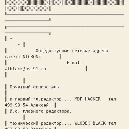
║░░░░░░░░▒▒▒▒▒▒░░▒▒░░░▒▒░░▒▒▒▒▒▒░░▒▒▒▒▒▒░░░▒▒▒
▒░░░░▒▒░░░░░░░░░░║

╚═════════════════════════════════════════════
╔═════════════════════════════════════════════
═════════════════╗

║ ∙							
     ∙ ║

║	    Общедоступные сетевые адреса  
газеты NICRON:       ║

║		
	E-mail 
wlblack@ns.91.ru	       ║

║							
       ║

║ Почетный основатель                                          
║

║ и первый гл.редактор....
 MDF HACKER   
тел 
499-90-54 Алексей  ║

║ И.о. главного редактора,				
       ║

║ технический редактор....
 WLODEK BLACK 
тел 