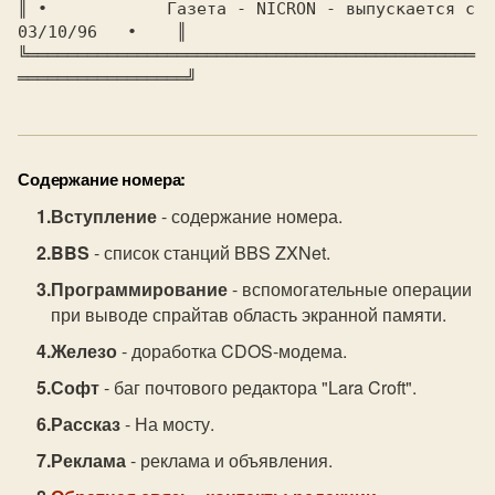
║ 
∙	   
    Газета - NICRON - выпускается с 
03/10/96   
∙    
║

╚═════════════════════════════════════════════
Содержание номера:
Вступление
- содержание номера.
BBS
- список станций BBS ZXNet.
Программирование
- вспомогательные операции
при выводе спрайтав область экранной памяти.
Железо
- доработка CDOS-модема.
Софт
- баг почтового редактора "Lara Croft".
Рассказ
- На мосту.
Реклама
- реклама и объявления.