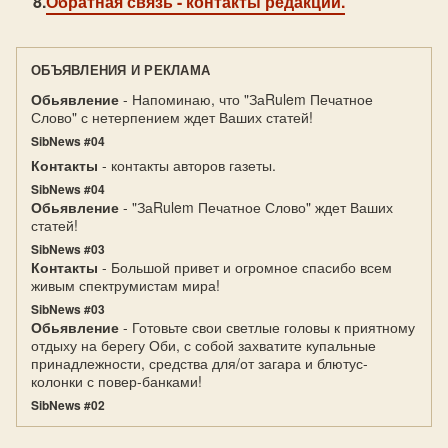
Обратная связь
- контакты редакции.
ОБЪЯВЛЕНИЯ И РЕКЛАМА
Обьявление
- Напоминаю, что "ЗаRulem Печатное
Слово" с нетерпением ждет Ваших статей!
SibNews #04
Контакты
- контакты авторов газеты.
SibNews #04
Обьявление
- "ЗаRulem Печатное Слово" ждет Ваших
статей!
SibNews #03
Контакты
- Большой привет и огромное спасибо всем
живым спектрумистам мира!
SibNews #03
Обьявление
- Готовьте свои светлые головы к приятному
отдыху на берегу Оби, с собой захватите купальные
принадлежности, средства для/от загара и блютус-
колонки с повер-банками!
SibNews #02