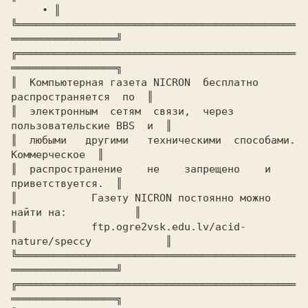
     ∙ ║

╚═════════════════════════════════════════════
╔═════════════════════════════════════════════
═════════════════╗

║  
Компьютерная газета 
NICRON  
бесплатно 
распространяется  по 
 ║

║  
электронным  сетям  связи,  через  
пользовательские BBS  и 
 ║

║  
любыми   другими   техническими  способами.   
Коммерческое 
 ║

║  
распространение    не    запрещено    и    
приветствуется. 
 ║

║  
          Газету 
NICRON 
постоянно можно 
найти на:          
 ║

║   
         ftp.ogre2vsk.edu.lv/acid-
nature/speccy           
 ║

╚═════════════════════════════════════════════
╔═════════════════════════════════════════════
═════════════════╗
