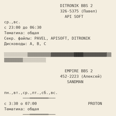
DITRONIK BBS 2

			326-5375 (Павел)

ср.,вс.

с 23:00 до 06:30

Тематика: общая

Секр. файлы: PAVEL, APISOFT, DITRONIK

Дисководы: A, B, C

░░░░░░░░░░
▒▒▒▒▒▒▒▒▒▒
▓▓▓▓▓▓▓▓▓▓
████
▓▓▓▓▓▓▓▓▓▓
▒▒
▒▒▒▒▒▒▒▒
░░░░░░░░░░

  EMPIRE BBS 2

			452-2223 (Алексей)

			   SANDMAN

пн.,вт.,ср.,пт.,сб.,вс.		
с 
3:30 о 07:00			  
Тематика: общая			