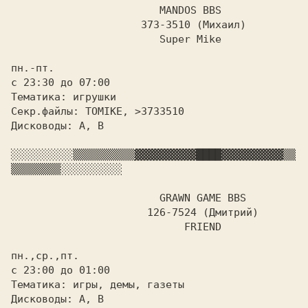
MANDOS BBS

		     373-3510 (Михаил)

			Super Mike

пн.-пт.

с 23:30 до 07:00

Тематика: игрушки

Секр.файлы: TOMIKE, >3733510

Дисководы: A, B

░░░░░░░░░░
▒▒▒▒▒▒▒▒▒▒
▓▓▓▓▓▓▓▓▓▓
████
▓▓▓▓▓▓▓▓▓▓
▒▒
▒▒▒▒▒▒▒▒
░░░░░░░░░░

GRAWN GAME BBS

		      126-7524 (Дмитрий)

			    FRIEND

пн.,ср.,пт.

с 23:00 до 01:00

Тематика: игры, демы, газеты

Дисководы: A, B
