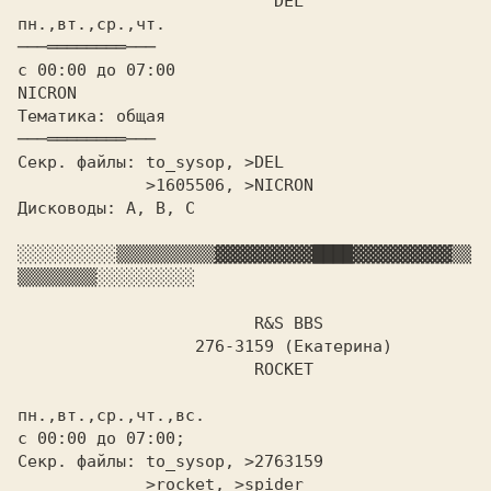
пн.,вт.,ср.,чт.				
с 00:00 до 07:00			   
Тематика: общая				
Секр. файлы: to_sysop, >DEL

	     >1605506, >NICRON

Дисководы: A, B, C

░░░░░░░░░░
▒▒▒▒▒▒▒▒▒▒
▓▓▓▓▓▓▓▓▓▓
████
▓▓▓▓▓▓▓▓▓▓
▒▒
▒▒▒▒▒▒▒▒
░░░░░░░░░░

R&S BBS

		  276-3159 (Екатерина)

			ROCKET

пн.,вт.,ср.,чт.,вс.

с 00:00 до 07:00;

Секр. файлы: to_sysop, >2763159

	     >rocket, >spider
