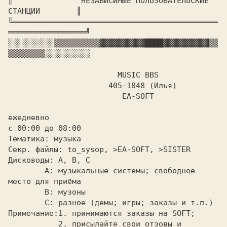
║		
HЕЗАВИСИМЫЕ ПОЛЬЗОВАТЕЛЬСКИЕ 
СТАHЦИИ	       
║

╚═════════════════════════════════════════════
░░░░░░░░░░
▒▒▒▒▒▒▒▒▒▒
▓▓▓▓▓▓▓▓▓▓
████
▓▓▓▓▓▓▓▓▓▓
▒▒
▒▒▒▒▒▒▒▒
░░░░░░░░░░

MUSIC BBS

		      405-1848 (Илья)

			 EA-SOFT

ежедневно

с 00:00 до 08:00

Тематика: музыка

Секр. файлы: to_sysop, >EA-SOFT, >SISTER

Дисководы:
 A,
 B, C

	A: музыкальные системы; свободное 
место для приёма

	B: музоны

Примечание:
1. принимаются заказы на SOFT;

	   2. присылайте свои отзовы и 