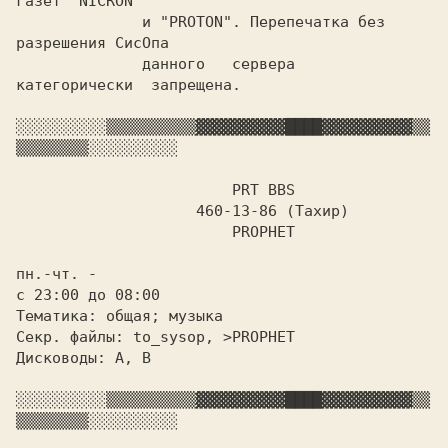
газет "NICRON"

	      и "PROTON". Перепечатка без 
разрешения СисОпа

	      данного   сервера  
категорически  запрещена.

░░░░░░░░░░
▒▒▒▒▒▒▒▒▒▒
▓▓▓▓▓▓▓▓▓▓
████
▓▓▓▓▓▓▓▓▓▓
▒▒
▒▒▒▒▒▒▒▒
░░░░░░░░░░

PRT BBS

		    460-13-86 (Тахир)

			PROPHET

пн.-чт. - 
с 23:00 до 08:00

Тематика: общая; музыка

Секр. файлы: to_sysop, >PROPHET

Дисководы: A, B

░░░░░░░░░░
▒▒▒▒▒▒▒▒▒▒
▓▓▓▓▓▓▓▓▓▓
████
▓▓▓▓▓▓▓▓▓▓
▒▒
▒▒▒▒▒▒▒▒
░░░░░░░░░░
