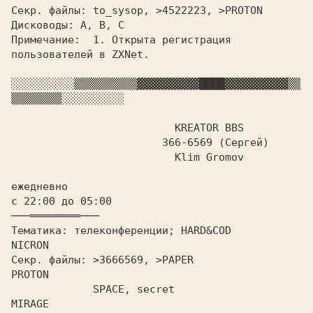
Секр. файлы: to_sysop, >4522223, >PROTON

Дисководы:
 A
Примечание: 
 1. Открыта регистрация 
пользователей в ZXNet.

░░░░░░░░░░
▒▒▒▒▒▒▒▒▒▒
▓▓▓▓▓▓▓▓▓▓
████
▓▓▓▓▓▓▓▓▓▓
▒▒
▒▒▒▒▒▒▒▒
░░░░░░░░░░

 KREATOR BBS

			366-6569 (Сергей)

			  Klim Gromov

ежедневно

с 22:00 до 05:00			
Тематика: телеконференции; HARD&COD	   
Секр. файлы: >3666569, >PAPER		   
	     SPACE, secret		   
MIRAGE
