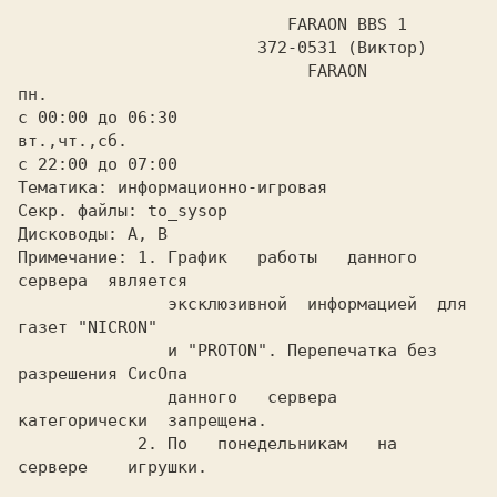
 FARAON BBS 1

			372-0531 (Виктор)

пн.

с 00:00 до 06:30

вт.,чт.,сб.

с 22:00 до 07:00

Тематика: информационно-игровая

Секр. файлы: to_sysop

Дисководы: A,
 B

Примечание: 
1. График   работы   данного   
сервера  является

 эксклюзивной 
 информацией  для 
газет "NICRON"

	       и "PROTON". Перепечатка без 
разрешения СисОпа

	       данного   сервера  
категорически  запрещена.

  2. По   понедельникам   на   
сервере    игрушки.
