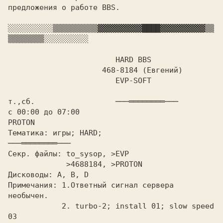
предложения о работе BBS.

░░░░░░░░░░
▒▒▒▒▒▒▒▒▒▒
▓▓▓▓▓▓▓▓▓▓
████
▓▓▓▓▓▓▓▓▓▓
▒▒
▒▒▒▒▒▒▒▒
░░░░░░░░░░

HARD BBS

		     468-8184 (Евгений)

			EVP-SOFT

т.,сб. 			
с 00:00 до 07:00			   
Тематика: игры; HARD;			
Секр. файлы: to_sysop, >EVP

	     >4688184, >PROTON

Дисководы: A, B, D

Примечания: 
1.Ответный сигнал сервера 
необычен.

	    2. turbo-2; install 01; slow speed 
03
