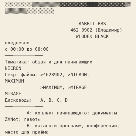
░░░░░░░░░░
▒▒▒▒▒▒▒▒▒▒
▓▓▓▓▓▓▓▓▓▓
████
▓▓▓▓▓▓▓▓▓▓
▒▒
▒▒▒▒▒▒▒▒
░░░░░░░░░░

 RABBIT BBS

			462-8902 (Владимир)

ежедневно

с 00:00 до 08:00			
Тематика: общая и для начинающих	   
Секр. файлы: >4628902, >NICRON,            
MAXIMUM

 >MAXIMUM, >MIRAGE             
Дисководы:   A, 
B,
 C, D			
───════════───
	A: коплект начинающего; документы 
ZXNet; газеты

	B: каталоги программ; конференции; 
место для приёма
