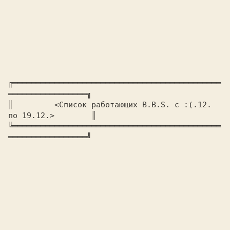
╔═════════════════════════════════════════════
═════════════════╗

║         
<Список работающих B.B.S. с 
:(.
12. 
по 19.12.>        
║

╚═════════════════════════════════════════════