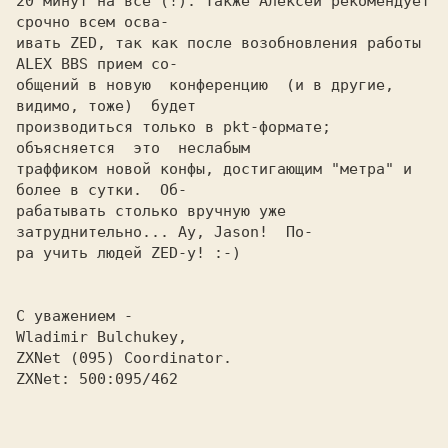
20 минут на все (!). Также Алексей рекомендует 
срочно всем осва-

ивать 
ZED, 
так как после возобновления работы 
ALEX BBS 
прием со-

общений в новую  конференцию  (и в другие, 
видимо, тоже)  будет

производиться только в pkt-формате;  
объясняется  это  неслабым

траффиком новой конфы, достигающим "метра" и 
более в сутки.  Об-

рабатывать столько вручную уже 
затруднительно... Ау, Jason!  По-

ра учить людей ZED-у! :-)
