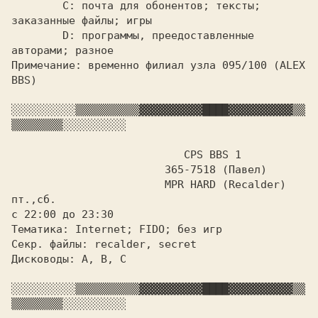
	C: почта для обонентов; тексты; 
заказанные файлы; игры

	D: программы, преедоставленные 
Примечание: 
временно филиал узла 095/100 (ALEX 
BBS)

░░░░░░░░░░
▒▒▒▒▒▒▒▒▒▒
▓▓▓▓▓▓▓▓▓▓
████
▓▓▓▓▓▓▓▓▓▓
▒▒
▒▒▒▒▒▒▒▒
░░░░░░░░░░

 CPS BBS 1

			365-7518 (Павел)

пт.,сб.

с 22:00 до 23:30

Тематика: Internet; FIDO; без игр

Секр. файлы: recalder, secret

Дисководы: A, B, C

░░░░░░░░░░
▒▒▒▒▒▒▒▒▒▒
▓▓▓▓▓▓▓▓▓▓
████
▓▓▓▓▓▓▓▓▓▓
▒▒
▒▒▒▒▒▒▒▒
░░░░░░░░░░
