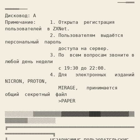
					───═══
Дисковод: 
A

Примечание:   
  1. Открыта  регистрация  
пользователей  в ZXNet.

		2. Пользователям  выдаётся  
персональный  пароль

		   доступа на сервер.

		3. По  всем вопросам звоните в 
любой день недели

		   с 19:30 до 22:00.

		4. Для   электронных   изданий   
NICRON, PROTON,

		   MIRAGE,   принимается  
общий  секретный  файл

		   >PAPER

░░░░░░░░░░
▒▒▒▒▒▒▒▒▒▒
▓▓▓▓▓▓▓▓▓▓
████
▓▓▓▓▓▓▓▓▓▓
▒▒
▒▒▒▒▒▒▒▒
╔═════════════════════════════════════════════
═════════════════╗
