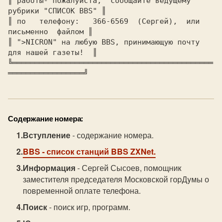
║ 
работы- пожалуйста,  сообщайте ведущему 
рубрики "СПИСОК BBS" 
║

║ 
по   телефону:   366-6569  (Сергей),  или  
письменно  файлом 
║

║ 
">NICRON" на любую BBS, принимающую почту 
для нашей газеты!  
║

╚═════════════════════════════════════════════
Содержание номера:
Вступление
- содержание номера.
BBS
- список станций BBS ZXNet.
Информация
- Сеpгей Сысоев, помощник
заместителя пpедседателя Московской гоpДyмы о
повременной оплате телефона.
Поиск
- поиск игр, программ.