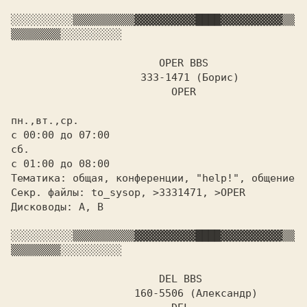
░░░░░░░░░░
▒▒▒▒▒▒▒▒▒▒
▓▓▓▓▓▓▓▓▓▓
████
▓▓▓▓▓▓▓▓▓▓
▒▒
▒▒▒▒▒▒▒▒
░░░░░░░░░░

OPER BBS

		     333-1471 (Борис)

			  OPER

пн.,вт.,ср.

с 00:00 до 07:00

сб.

с 01:00 до 08:00

Тематика: общая, конференции, "help!", общение

Секр. файлы: to_sysop, >3331471, >OPER

Дисководы: A,
 B

░░░░░░░░░░
▒▒▒▒▒▒▒▒▒▒
▓▓▓▓▓▓▓▓▓▓
████
▓▓▓▓▓▓▓▓▓▓
▒▒
▒▒▒▒▒▒▒▒
░░░░░░░░░░

DEL BBS

		    160-5506 (Александр)
