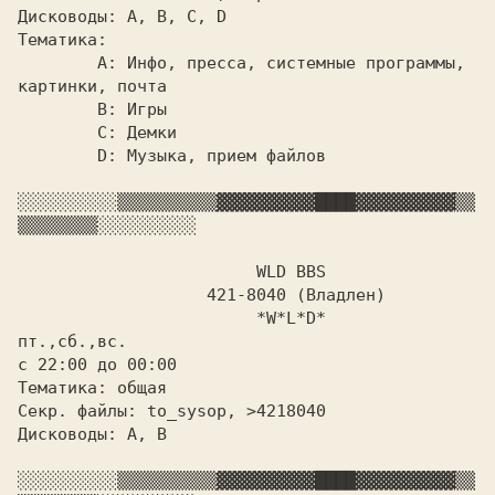
Дисководы: A, B, C, 
Тематика:

	A: Инфо, пресса, системные программы, 
картинки, почта

	B: Игры

	C: Демки

	D: Музыка, прием файлов

░░░░░░░░░░
▒▒▒▒▒▒▒▒▒▒
▓▓▓▓▓▓▓▓▓▓
████
▓▓▓▓▓▓▓▓▓▓
▒▒
▒▒▒▒▒▒▒▒
░░░░░░░░░░

WLD BBS

		   421-8040 (Владлен)

пт.,сб.,вс.

с 22:00 до 00:00

Тематика: общая

Секр. файлы: to_sysop, >4218040

Дисководы: A, B

░░░░░░░░░░
▒▒▒▒▒▒▒▒▒▒
▓▓▓▓▓▓▓▓▓▓
████
▓▓▓▓▓▓▓▓▓▓
▒▒