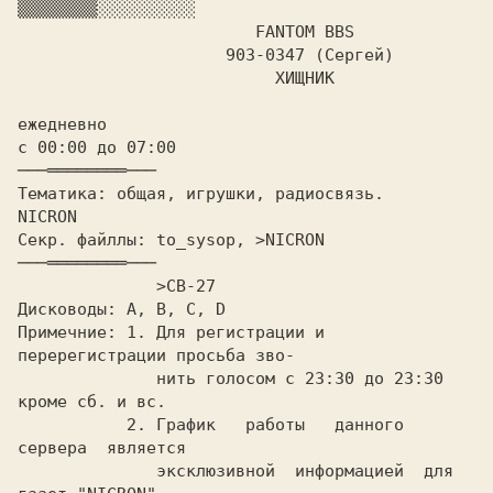
▒▒▒▒▒▒▒▒
░░░░░░░░░░

FANTOM BBS

		     903-0347 (Сергей)

			  ХИЩHИК

ежедневно

с 00:00 до 07:00			
Тематика: общая, игрушки, радиосвязь.	   
Секр. файллы: to_sysop, >NICRON		
	      >СВ-27

Дисководы: A,
 B,
Примечние:
 1. Для регистрации и 
перерегистрации просьба зво-

	      нить голосом с 23:30 до 23:30 
кроме сб. и вс.

	   2. График   работы   данного   
сервера  является

 эксклюзивной 
 информацией  для 