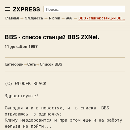
ZXPRESS
Поиск
→
→
→
→
Главная
Эл.пресса
Nicron
#66
BBS - список станций BBS ZXNet.
BBS
- список станций BBS ZXNet.
11 декабря 1997
Категории
→
Сеть
→
Список BBS
(C) WLODEK BLACK

Здравствуйте!

Сегодня я и в новостях, и  в списке  BBS  
отдуваюсь  в одиночку;

Климу нездоровится и при этом еще и на работу 
нельзя не пойти...
