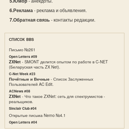
Юмор
- анекдоты.
Реклама
- реклама и объявления.
Обратная связь
- контакты редакции.
СПИСОК BBS
Письмо №261
Open Letters #09
ZXNet
- SMONT делится опытом по работе в C-NET
(Беларуская часть ZX Net).
C-Net Week #23
Почётные и Вечные
- Список Заслуженных
Пользователей AC Edit.
ACNews #08
ZXNet
- Что такое ZXNet: сеть для спектрумистов -
реальщиков.
Sinclair Club #04
Открытые письма Nemo №4.1
Open Letters #04