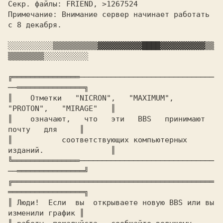
Примечание: 
Внимание сервер начинает работать 
с 8 декабря.

░░░░░░░░░░
▒▒▒▒▒▒▒▒▒▒
▓▓▓▓▓▓▓▓▓▓
████
▓▓▓▓▓▓▓▓▓▓
▒▒
▒▒▒▒▒▒▒▒
░░░░░░░░░░

╔═══════════════──────────────────────────────
──═══════════════╗

║    
Отметки   "NICRON",   "MAXIMUM",   
"PROTON",   "MIRAGE"   
║

║    
означают,   что   эти   BBS   принимают   
почту   для     
║

║	    
соответствующих компьютерных 
изданий.	       
║

╚═══════════════──────────────────────────────
──═══════════════╝

╔═════════════════════════════════════════════
═════════════════╗

║ 
Люди!  Если  вы  открываете новую BBS или вы 
изменили график 
║
