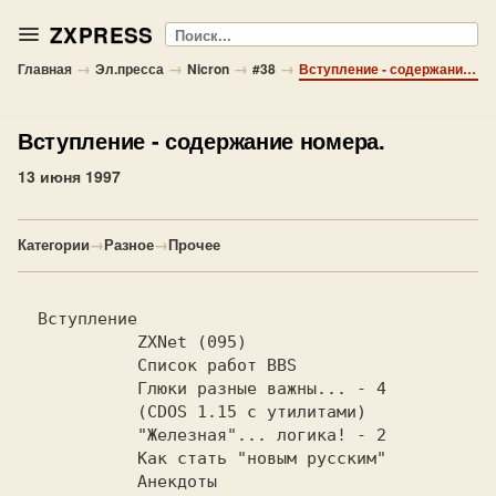
ZXPRESS
Поиск
→
→
→
→
Главная
Эл.пресса
Nicron
#38
Вступление - содержание номера.
Вступление
- содержание номера.
13 июня 1997
Категории
→
Разное
→
Прочее
  Вступление                            
  ZXNet (095)                        
  Список работ BBS                  
  Глюки разные важны... - 4      
  (CDOS 1.15 с утилитами)         
  "Железная"... логика! - 2      
  Как стать "новым русским"      
  Анекдоты                           