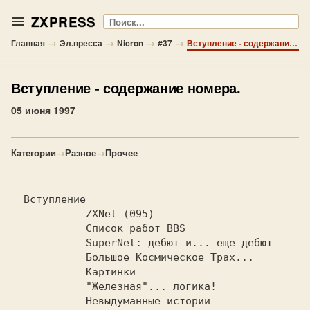
ZXPRESS
Поиск
→
→
→
→
Главная
Эл.пресса
Nicron
#37
Вступление - содержание номера.
Вступление
- содержание номера.
05 июня 1997
Категории
→
Разное
→
Прочее
  Вступление                            
  ZXNet (095)                        
  Список работ BBS                  
  SuperNet: дебют и... еще деб
  Большое Космическое Трах...   
  Картинки                           
  "Железная"... логика!            
  Невыдуманные истории             