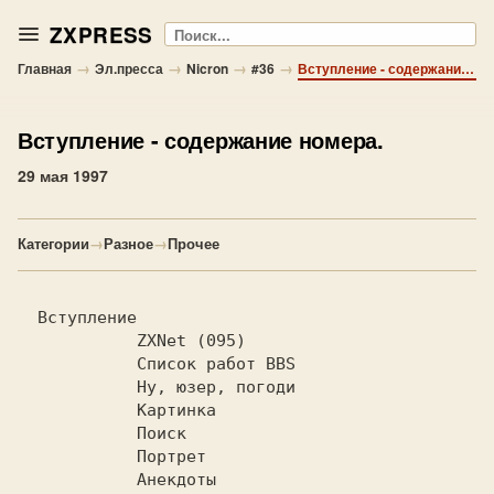
ZXPRESS
Поиск
→
→
→
→
Главная
Эл.пресса
Nicron
#36
Вступление - содержание номера.
Вступление
- содержание номера.
29 мая 1997
Категории
→
Разное
→
Прочее
  Вступление                            
  ZXNet (095)                        
  Список работ BBS                  
  Ну, юзер, погоди                  
  Картинка                           
  Поиск                              
  Портрет                            
  Анекдоты                           