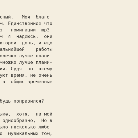
сный.   Моя  благо-

м. Единственное что 

з   номинаций  mp3 

м  я  надеюсь,  они 

второй  день, и еще 

альнейшей    работы  

ожечко лучше плани-

множко лучше плани-

ии. Судя  по  всему 

уют время, не очень 

 в  общие временные 

будь понравился?

ыке,  хотя,  на мой 

 однообразно,  Но в 

ыло несколько любо-

о  музыкальных тем, 
