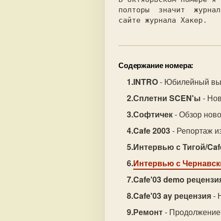
полторы  значит  журнал
сайте журнала Хакер.
Содержание номера:
INTRO
- Юбилейный вы
Сплетни SCEN'ы
- Нов
Софтичек
- Обзор ново
Cafe 2003
- Репортаж из
Интервью с Тигой/Caf
Интервью с Чернавс
Cafe'03 demo рецензи
Cafe'03 ay рецензия
- 
Ремонт
- Продолжение 