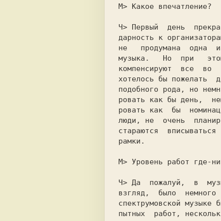
M> Какое впечатление?

Ч> Первый  день  прекра
дарность к организатора
не   продумана  одна  и
музыка.   Но  при   это
компенсируют  все  во  
хотелось бы пожелать  д
подобного рода, но немн
ровать как бы день,  не
ровать как  бы  номинац
люди, не  очень  планир
стараются  вписываться 
рамки.

M> Уровень работ где-ни
Ч> Да  пожалуй,  в  муз
взгляд,  было  немного 
спектрумовской музыке б
пытных  работ, нескольк