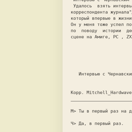
 Удалось  взять интервью  и  у внештатного

корреспондента журнала"
который впервые в жизни
Он у меня тоже успел по
по  поводу  истории  де
сцене на Амиге, PC , ZX
   Интервью с Чернавским Александром

_______________________
М> Ты в первый раз на д
Ч> Да, в первый раз.
