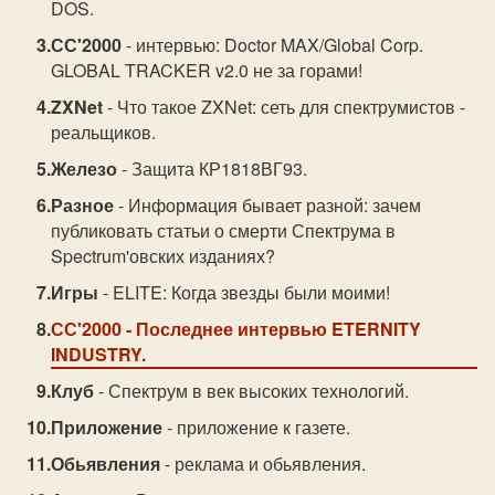
DOS.
СС'2000
- интервью: Doctor MAX/Global Corp.
GLOBAL TRACKER v2.0 не за горами!
ZXNet
- Что такое ZXNet: сеть для спектрумистов -
реальщиков.
Железо
- Защита КР1818ВГ93.
Разное
- Информация бывает разной: зачем
публиковать статьи о смерти Спектрума в
Spectrum'овских изданиях?
Игры
- ELITE: Когда звезды были моими!
СС'2000
- Последнее интервью ETERNITY
INDUSTRY.
Клуб
- Спектрум в век высоких технологий.
Приложение
- приложение к газете.
Обьявления
- реклама и обьявления.