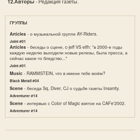
Авторы
- Редакция газеты.
ГРУППЫ
Articles
- о музыкальной группе AY-Riders.
Joint #01
Articles
- беседы о сцене, c-jeff VS elfh: "в 2000-е годы
каждую неделю выходили новые релизы, была пресса, а
сейчас какое-то блядство..."
Joint #01
Music
- RAMMSTEIN, что в имени тебе моём?
Black Metall #04
Scene
- беседа Sq, Diver, CJ о судьбе газеты Insanity.
Adventurer #14
Scene
- интервью с Color of Magic взятое на CAFe'2002.
Adventurer #14