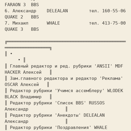
FARAON 3  BBS

6. Александр	DELEALAN	тел. 160-55-06	
QUAKE 2	  BBS

7. Михаил	WHALE		тел. 413-75-00	
QUAKE 3   BBS

╔═════════════════════════════════════════════
═════════════════╗

║ 
∙							
     ∙ 
║

║ 
Главный редактор и ред. рубрики 'ANSII' MDF 
HACKER Алексей   
║

║ 
Зам.главного редактора и редактор 'Реклама'  
OSCAR Алексей   
║

║ 
Редактор рубрики 'Учимся ассемблеру' WLODEK 
BLACK Владимир   
║

║ 
Редактор рубрики 'Список BBS' RUSSOS  
Александр	       
║

║ 
Редактор рубрики 'Анекдоты' DELEALAN 
Aлександр	       
║

║ 
Pедактор рубрики 'Поздравления' WHALE  