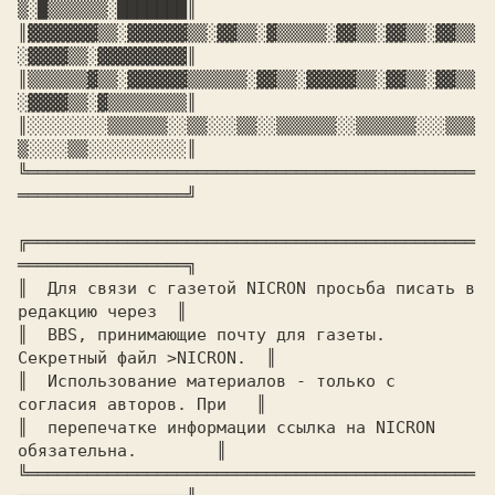
▒░█▒▒▒▒▒▒░███████
║

║▓
▓▓▓▓▓▓▒▒░▓▓▓▓▓▓▒▒░▓▓▒▒░▓▒▒▒▒▒░▓▓▒▒░▓▓▒▒░▓▓▒▒
░▓▓▓▓▒▒░▓▓▓▓▓▓▓▓▓
║

║▒
▒▒▒▒▒▓▒▒░▓▓▓▓▓▓▒▒▒▒▒▒░▓▓▒▒░▓▓▓▓▓▒▒░▓▓▒▒░▓▓▒▒
░▓▓▓▓▒▒░▓▒▒▒▒▒▒▒▒
║

║░
░░░░░░░▒▒▒▒▒▒░░▒▒░░░▒▒░░▒▒▒▒▒▒░░▒▒▒▒▒▒░░░▒▒▒
▒░░░░▒▒░░░░░░░░░░
║

╚═════════════════════════════════════════════
═════════════════╝

╔═════════════════════════════════════════════
═════════════════╗

║ 
 Для связи с газетой NICRON просьба писать в 
редакцию через  
║

║ 
 BBS, принимающие почту для газеты. 
Секретный файл >NICRON.  
║

║ 
 Использование материалов - только с 
согласия авторов. При   
║

║ 
 перепечатке информации ссылка на NICRON 
обязательна.        
║

╚═════════════════════════════════════════════