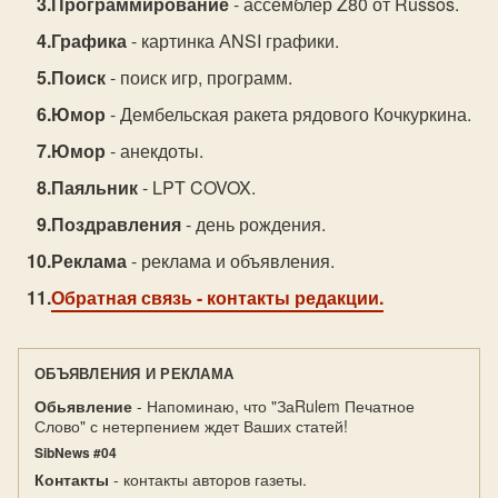
Программирование
- ассемблер Z80 от Russos.
Графика
- картинка АNSI графики.
Поиск
- поиск игр, программ.
Юмор
- Дембельская ракета рядового Кочкуркина.
Юмор
- анекдоты.
Паяльник
- LPT COVOX.
Поздравления
- день рождения.
Реклама
- реклама и объявления.
Обратная связь
- контакты редакции.
ОБЪЯВЛЕНИЯ И РЕКЛАМА
Обьявление
- Напоминаю, что "ЗаRulem Печатное
Слово" с нетерпением ждет Ваших статей!
SibNews #04
Контакты
- контакты авторов газеты.