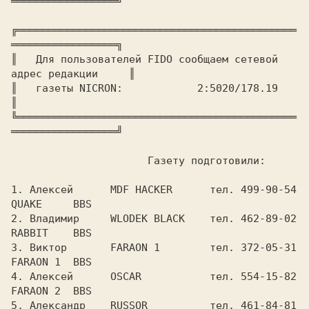
═════════════════╝

╔═════════════════════════════════════════════
═════════════════╗

║ 
  Для пользователей FIDO сообщаем сетевой 
адрес редакции     
║

║ 
  газеты NICRON
║

╚═════════════════════════════════════════════
═════════════════╝

		      Газету подготовили:

1. Алексей	MDF HACKER	тeл. 499-90-54	
QUAKE	  BBS

2. Владимир	WLODEK BLACK	тел. 462-89-02	
RABBIT	  BBS

3. Виктор	FARAON 1	тел. 372-05-31	
FARAON 1  BBS

4. Алексей	OSCAR		тел. 554-15-82	
FARAON 2  BBS

5. Александр	RUSSOR		тел. 461-84-81	