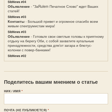
SibNews #04
Обьявление
- "ЗаRulem Печатное Слово" ждет Ваших
статей!
SibNews #03
Контакты
- Большой привет и огромное спасибо всем
живым спектрумистам мира!
SibNews #03
Обьявление
- Готовьте свои светлые головы к приятному
отдыху на берегу Оби, с собой захватите купальные
принадлежности, средства для/от загара и блютус-
колонки с повер-банками!
SibNews #02
Поделитесь вашим мнением о статье
НИК / ИМЯ
*
ПОЧТА (НЕ ПУБЛИКУЕТСЯ)
*