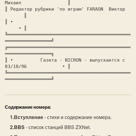
Михаил  	       
║

║ 
Редактор рубрики 'по играм' FARAON  Виктор		
║

║ 
∙							
     ∙ 
║

╚═════════════════════════════════════════════
╔═════════════════════════════════════════════
═════════════════╗

║ 
∙	     Газета - NICRON - выпускается с 
03/10/96	     ∙ 
║

╚═════════════════════════════════════════════
═════════════════╝
Содержание номера:
Вступление
- стихи и содержание номера.
BBS
- список станций BBS ZXNet.