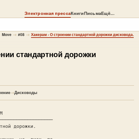
Электронная пресса
Книги
Письма
Ещё...
→
→
→
Move
#08
Хакерам - О строении стандартной дорожки дисковода.
ении стандартной дорожки
чение
→
Дисководы
───────────────────
