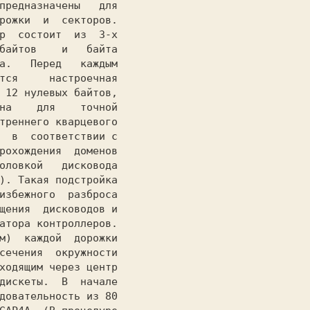
предназначены   для

рожки  и  секторов.

р  состоит  из  3-х

байтов    и   байта

а.   Перед   каждым

тся     настроечная

 12 нулевых байтов,

на    для    точной

треннего кварцевого

  в  соответствии с

рохождения  доменов

оловкой   дисковода

). Такая подстройка

избежного  разброса

щения  дисководов и

атора контроллеров.

сечения  окружности

ходящим через центр

дискеты.  В  начале

довательность из 80
