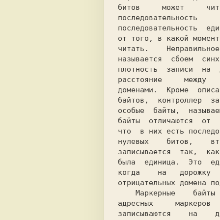
битов     может     чит
последовательность     
последовательность  еди
от того, в какой момент
читать.    Неправильное
называется  сбоем  синх
плотность  записи  на  
расстояние     между   
доменами.  Кроме  описа
байтов,  контроллер  за
особые  байты,  называе
байты  отличаются  от  
что  в них есть последо
нулевых    битов,    вт
записывается  так,  как
была  единица.  Это  ед
когда    на   дорожку  
отрицательных домена по
    Маркерные    байты   являются   частью

адресных     маркеров  
записываются    на    д