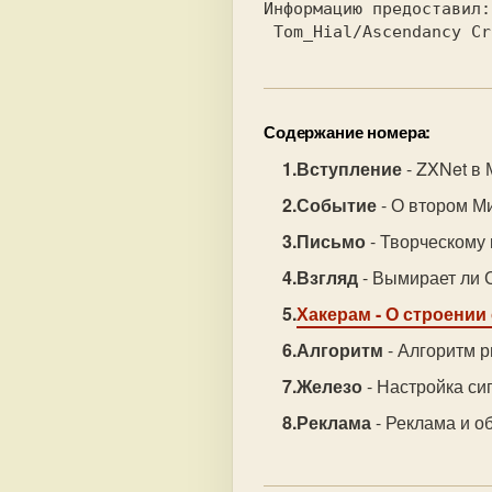
Информацию предоставил:

Содержание номера:
Вступление
- ZXNet в 
Событие
- О втором М
Письмо
- Творческому
Взгляд
- Вымирает ли 
Хакерам
- О строении
Алгоритм
- Алгоритм р
Железо
- Настройка сиг
Реклама
- Реклама и о