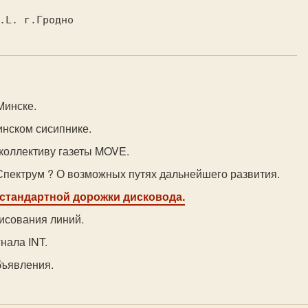
Минске.
инском сисипнике.
 коллективу газеты MOVE.
Спектрум ? О возможных путях дальнейшего развития.
 стандартной дорожки дисковода.
исования линий.
нала INT.
бъявления.