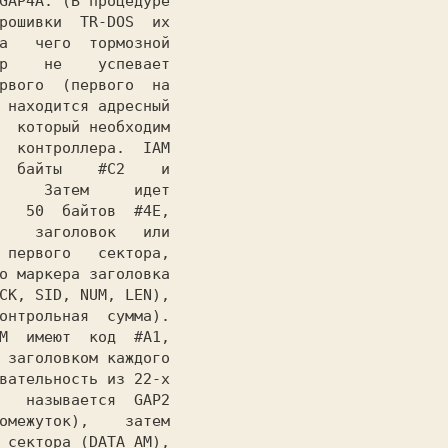
GAP4A. (В процедуре

рошивки  TR-DOS  их

а   чего  тормозной

р    не    успевает

рвого  (первого  на

 находится адресный

  который необходим

  контроллера.  IAM

  байты    #C2    и

     Затем     идет

   50  байтов  #4E,

    заголовок   или

 первого   сектора,

о маркера заголовка

CK, SID, NUM, LEN),

онтрольная  сумма).

M  имеют  код  #A1,

 заголовком каждого

вательность из 22-х

   называется  GAP2

омежуток),    затем

 сектора (DATA AM),
