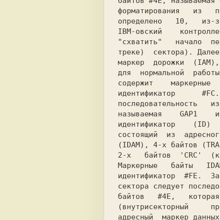
байтов #4E, называемая 
форматирования   из   п
определено   10,   из-з
IBM-овский    контролле
"схватить"   начало  пе
треке)  сектора). Далее
маркер  дорожки  (IAM),
для  нормальной  работы
содержит    маркерные  
идентификатор      #FC.
последовательность   из
называемая    GAP1    и
идентификатор    (ID)  
состоящий  из  адресног
(IDAM), 4-х байтов (TRA
2-х   байтов  'CRC'  (к
Маркерные   байты   IDA
идентификатор  #FE.  За
сектора следует последо
байтов   #4E,   которая
(внутрисекторный     пр
адресный  маркер данных