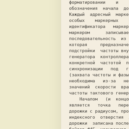
форматировании    и    
обозначения  начала  до
Каждый  адресный  марке
особых    маркерных    
идентификатора   маркер
маркером      записывае
последовательность  из 
которая     предназначе
подстройки  частоты вну
генератора  контроллера
конкретной  частотой  п
синхронизации   под   г
(захвата частоты и фазы
необходима   из-за   не
значений  скорости  вра
частоты тактового генер
    Началом   (и  концом)  каждой  дорожки

является   точка   пере
дорожки с радиусом, про
индексного  отверстия  
дорожки  записана после