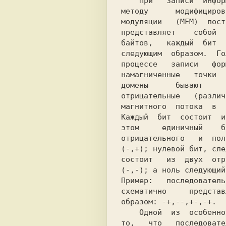
    При   записи  информации  на  диск  по

методу      модифициров
модуляции   (MFM)  пост
представляет    собой  
байтов,   каждый  бит  
следующим  образом.  Го
процессе   записи   фор
намагниченные   точки  
домены      бывают     
отрицательные   (различ
магнитного  потока  в  
Каждый  бит  состоит  и
этом     единичный    б
отрицательного   и  пол
(-,+); нулевой бит, сле
состоит   из  двух  отр
(-,-); а ноль следующий
Пример:   последователь
схематично     представ
образом: -+,--,+-,-+.

    Одной  из  особенностей (MFM) является

то,   что   последовате