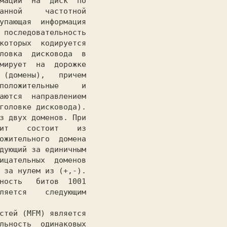
анной     частотной

упающая  информация

 последовательность

которых  кодируется

ловка  дисковода  в

мирует  на  дорожке

 (домены),   причем

положительные     и

аются  направлением

головке дисковода).

з двух доменов. При

ит    состоит    из

ожительного  домена

дующий за единичным

ицательных  доменов

 за нулем из (+,-).

ность   битов  1001

ляется    следующим

льность  одинаковых
