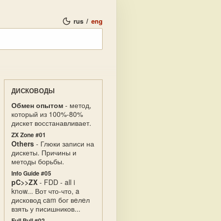
rus
/
eng
ДИСКОВОДЫ
Обмен опытом
- метод,
который из 100%-80%
дискет восстанавливает.
ZX Zone #01
Others
- Глюки записи на
дискеты. Причины и
методы борьбы.
Info Guide #05
pC>>ZX
- FDD - all i
knоw... Вот что-что, a
дисковод сam бог вeлeл
взять у писишников...
Full Pull #02