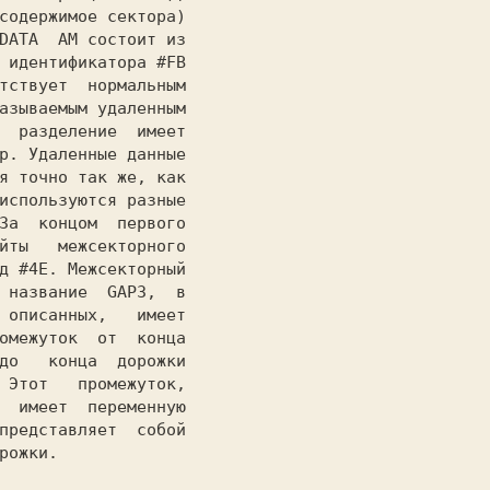
содержимое сектора)

DATA  AM состоит из

 идентификатора #FB

тствует  нормальным

азываемым удаленным

  разделение  имеет

р. Удаленные данные

я точно так же, как

используются разные

За  концом  первого

йты   межсекторного

д #4E. Межсекторный

 название  GAP3,  в

 описанных,   имеет

омежуток  от  конца

до   конца  дорожки

 Этот   промежуток,

  имеет  переменную

представляет  собой

рожки.
