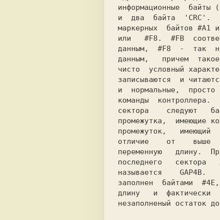
информационные  байты (
и  два  байта  'CRC'.  
маркерных  байтов #A1 и
или   #F8.  #FB  соотве
данным,  #F8  -  так  н
данным,   причем  такое
чисто  условный характе
записываются  и читаютс
и  нормальные,  просто 
команды  контроллера.  
сектора    следуют   ба
промежутка,  имеющие ко
промежуток,   имеющий  
отличие    от    выше  
переменную   длину.  Пр
последнего   сектора   
называется    GAP4B.   
заполнен  байтами  #4E,
длину   и  фактически  
незаполненый остаток до