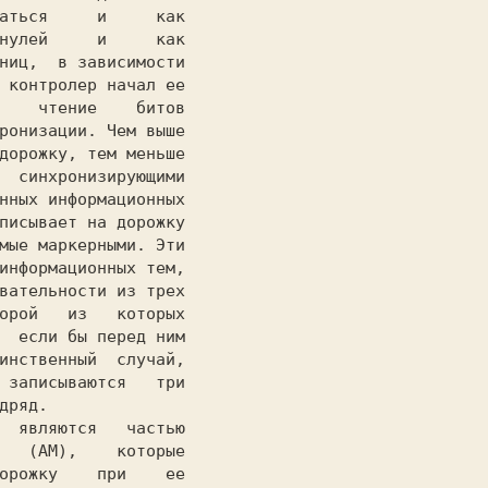
аться     и     как

нулей     и     как

ниц,  в зависимости

 контролер начал ее

    чтение    битов

ронизации. Чем выше

дорожку, тем меньше

  синхронизирующими

нных информационных

писывает на дорожку

мые маркерными. Эти

информационных тем,

вательности из трех

орой   из   которых

  если бы перед ним

инственный  случай,

 записываются   три

дряд.

   (AM),    которые

орожку    при    ее
