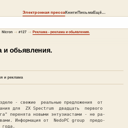
Электронная пресса
Книги
Письма
Ещё...
→
→
→
Nicron
#127
Реклама - реклама и обьявления.
а и обьявления.
я и реклама
зделе - свежие  реальные предложения  от

ания для  
ZX Spectrum  
двадцать  первого

га" перенята новыми энтузиастами - не ра-

вами. Информация от  
NedoPC group  
предо-

 года.
