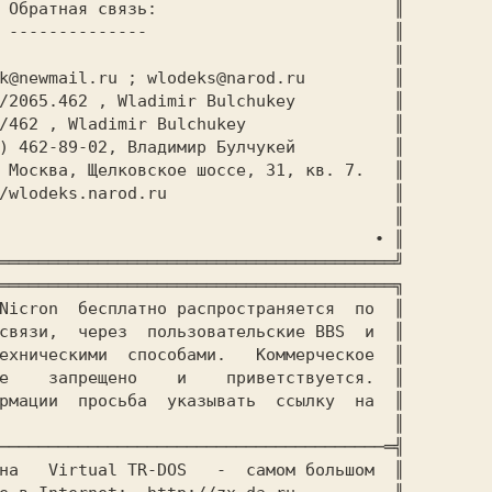
════════════════════════════════════════╝

════════════════════════════════════════╗

Nicron  бесплатно распространяется  по  ║

связи,  через  пользовательские BBS  и  ║

ехническими  способами.   Коммерческое  ║

е    запрещено    и    приветствуется.  ║

рмации  просьба  указывать  ссылку  на  ║

───────────────────────────────────────═╣

на   Virtual TR-DOS   -  самом большом  ║
