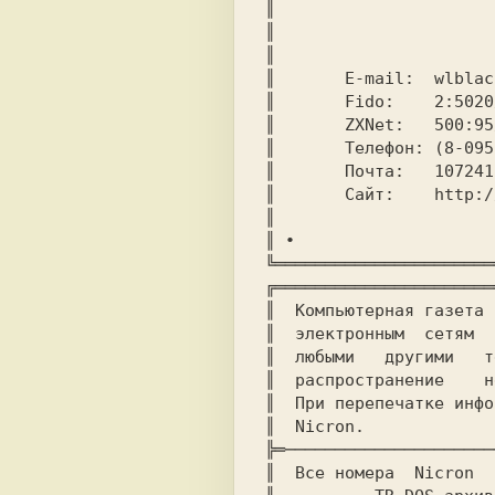
║			Обратная связь:			       ║

║		 	--------------			       ║

║							       ║

║	E-mail:  wlblack@newmail.ru ; wlodeks@narod.ru	       ║

║	Fido:	 2:5020/2065.462 , Wladimir Bulchukey	       ║

║ 	ZXNet:	 500:95/462 , Wladimir Bulchukey	       ║

║  	Телефон: (8-095) 462-89-02, Владимир Булчукей	       ║

║	Почта:	 107241 Москва, Щелковское шоссе, 31, кв. 7.   ║

║	Сайт:	 http://wlodeks.narod.ru		       ║

║							       ║

║ ∙							     ∙ ║

╚══════════════════════
╔══════════════════════
║  Компьютерная газета 
║  электронным  сетям  
║  любыми   другими   т
║  распространение    н
║  При перепечатке инфо
║  Nicron.						       ║

╠═─────────────────────
║  Все номера  Nicron  