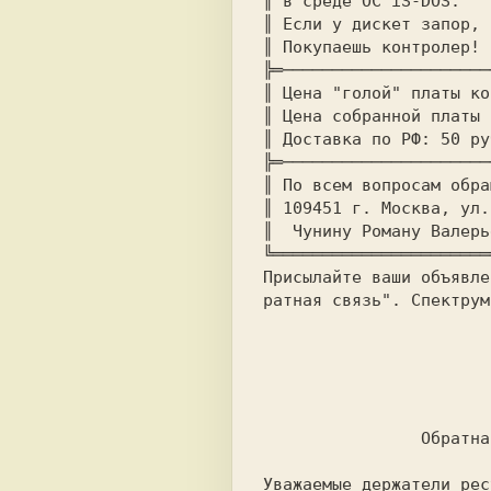
║ 
║ 
║ 
╠═─────────────────────
║ 
Цена "голой" платы ко
║ 
Цена собранной платы 
║ 
Доставка по РФ: 
╠═─────────────────────
║ 
║ 
109451 г. Москва, ул.
║  
Присылайте ваши объявле
ратная связь". Спектрум
			-	-	-
		Обратная связь

Уважаемые держатели рес