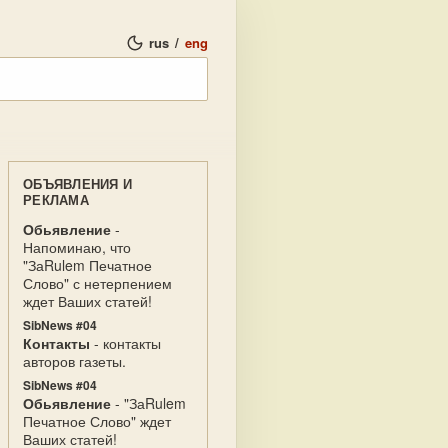
rus
/
eng
ОБЪЯВЛЕНИЯ И
РЕКЛАМА
Обьявление
-
Напоминаю, что
"ЗаRulem Печатное
Слово" с нетерпением
ждет Ваших статей!
SibNews #04
Контакты
- контакты
авторов газеты.
SibNews #04
Обьявление
- "ЗаRulem
Печатное Слово" ждет
Ваших статей!