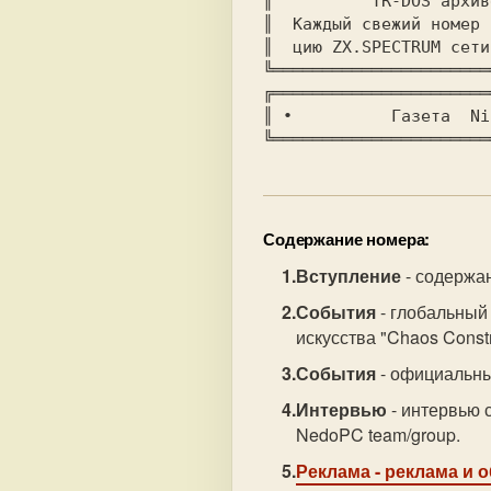
║  	   TR-DOS архиве в Internet:  http://zx.da.ru	       ║

║  Каждый свежий номер 
║  цию ZX.SPECTRUM сети Fidonet
╚══════════════════════
╔══════════════════════
║ ∙	     Газета  Nicron  выпускается с 03.10.96	     ∙ ║

╚══════════════════════
Содержание номера:
Вступление
- содержа
События
- глобальный
искусства "Chaos Constr
События
- официальны
Интервью
- интервью 
NedoPC team/group.
Реклама
- реклама и 