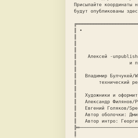
Присылайте координаты н
будут опубликованы здесь
╔══════════════════════
║ ∙							     ∙ ║

║			  Nicron издают:		       ║

║			  -------------			       ║

║							       ║

║    Алексей -unpublish
║		    и первый главный редактор		       ║

║							       ║

║   Владимир Булчукей/W
║	 технический редактор, специальный корреспондент       ║

║							       ║

║   Художники и оформители:				   
║   Александр Филянов/Pheel/Ph
║   Евгений Голяков/Spencer
║   Автор оболочки: Дми
║   Автор интро: Георгий Вальн
╠═─────────────────────
║							       ║
