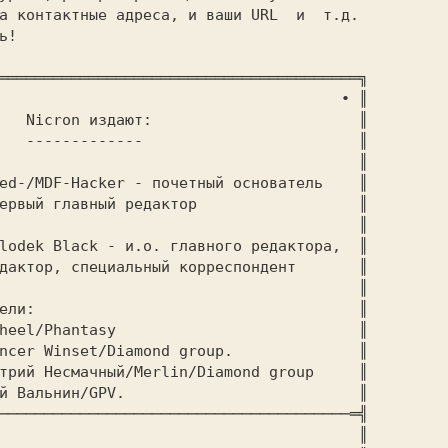
а контактные адреса, и ваши URL  и  т.д.

!

════════════════════════════════════════╗

ed-/MDF-Hacker - почетный основатель    ║

lodek Black - и.о. главного редактора,  ║

    ║

antasy			       ║

 Winset/Diamond group.	       ║

трий Hесмачный/Merlin/Diamond group     ║

ин/GPV.			       ║

───────────────────────────────────────═╣
