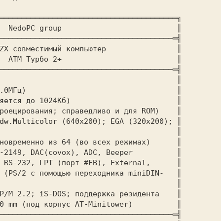
════════════════════════════════════════╗

	 NedoPC group		
	       ║

───────────────────────────────────────═╣

    предлагает ZX совместимый компьютер	
	       ║

	 АТМ Турбо 2+		
	       ║

───────────────────────────────────────═╣

раметры компьютера:	
				       ║

Z80A(B,H) (3.5/7.0МГц)	
			       ║

64/128Кб (расширяется до 1024Кб)		
	       ║

роецирования; справедливо и для ROM)   
 ║

dw.Multicolor (640x200); EGA (320x200); 
║

 (80x25)					
	       ║

новременно из 64 (во всех режимах)      
║

AY-3-8910(12)/YM-2149, DAC(covox), ADC, Beeper	       
║

 RS-232, LPT (порт #FB), External,      
║

 (PS/2 с помощью переходника miniDIN-   
║

N).					
	       ║

P/M 2.2; iS-DOS; поддержка резидента   
 ║

335x190 mm (под корпус AT-Minitower)	
       ║

───────────────────────────────────────═╣
