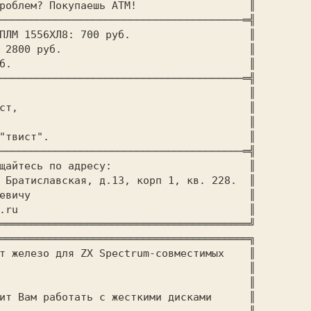
Хочешь спектрум без проблем? Покупаешь АТМ!		
       ║

───────────────────────────────────────═╣

ПЛМ 1556ХЛ8: 
700 руб.		      
 ║

 
2800 руб.			      
 ║

50 руб.				      
 ║

───────────────────────────────────────═╣

Если ты не пофигист,					      
 ║

А настоящий Спектрумист,				      
 ║

Покупай у нас железо,					      
 ║

С ним станцуешь даже "твист".				      
 ║

───────────────────────────────────────═╣

По всем вопросам обращайтесь по адресу:		      
 ║

 Братиславская, д.13, корп 1, кв. 228. 
 ║

Чунину Роману Валерьевичу				      
 ║

cr0acker@mail.ru				      
 ║

════════════════════════════════════════╝

════════════════════════════════════════╗

т железо для ZX Spectrum-cовместимых   
 ║

компьютеров:						      
 ║

Контроллеры IDE.					      
 ║

ит Вам работать с жесткими дисками     
 ║
