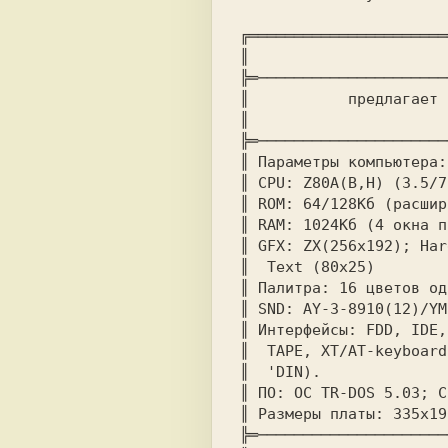
╔══════════════════════
║		
╠═─────────────────────
║	
║		
╠═─────────────────────
║ 
Па
║ 
CPU: 
║ 
ROM: 
║ 
RAM: 
1024Кб (4 окна п
║ 
GFX: 
ZX(256x192); Har
║  
Text
║ 
Палитра: 
16 цветов од
║ 
SND: 
║ 
Интерфейсы: 
FDD, IDE,
║  
TAPE, XT/AT-keyboard
║  
'DI
║ 
ПО: 
ОС TR-DOS 5.03; C
║ 
Размеры платы: 
╠═─────────────────────