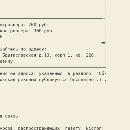
в среде ОС iS-DOS.					      
 ║

Если у дискет запор,					      
 ║

Покупаешь контролер!					      
 ║

───────────────────────────────────────═╣

нтроллeра: 
200 руб.		      
 ║

контроллeра: 
300 руб.		      
 ║

50 руб.				      
 ║

───────────────────────────────────────═╣

По всем вопросам обращайтесь по адресу:		      
 ║

 Братиславская д.13, корп 1, кв. 228.  
 ║

Чунину Роману Валерьевичу.				      
 ║

ния на адреса, указанные  в разделе  "Об-

овская реклама публикуется бесплатно :) .



урсов, распространяющих  газету  Nicron!
