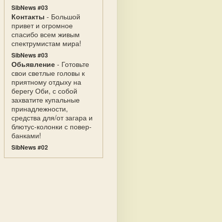
SibNews #03
Контакты
- Большой
привет и огромное
спасибо всем живым
спектрумистам мира!
SibNews #03
Обьявление
- Готовьте
свои светлые головы к
приятному отдыху на
берегу Оби, с собой
захватите купальные
принадлежности,
средства для/от загара и
блютус-колонки с повер-
банками!
SibNews #02