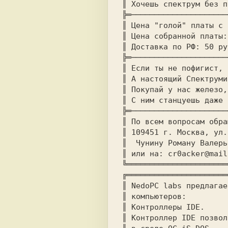
║ 
╠═─────────────────────
║ 
Цена "голой" платы с 
║ 
Цена собранной платы:
║ 
Доставка по РФ: 
╠═─────────────────────
║ 
║ 
║ 
║ 
╠═─────────────────────
║ 
║ 
109451 г. Москва, ул.
║  
║ 
или на: 
╚══════════════════════
╔══════════════════════
║ 
NedoPC labs 
предлагае
║ 
║ 
║ 
Контроллeр IDE позвол