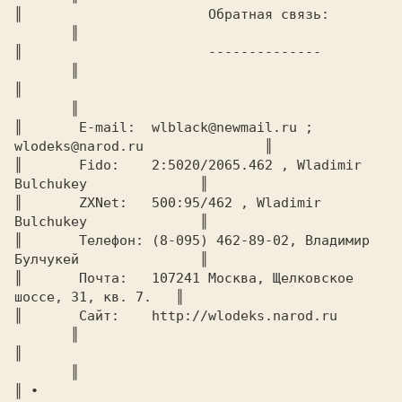
║			Обратная связь:			
       ║

║		 	--------------			
       ║

║							
       ║

║	E-mail:  wlblack@newmail.ru ; 
wlodeks@narod.ru	       ║

║	Fido:	 2:5020/2065.462 , Wladimir 
Bulchukey	       ║

║ 	ZXNet:	 500:95/462 , Wladimir 
Bulchukey	       ║

║  	Телефон: (8-095) 462-89-02, Владимир 
Булчукей	       ║

║	Почта:	 107241 Москва, Щелковское 
шоссе, 31, кв. 7.   ║

║	Сайт:	 http://wlodeks.narod.ru		
       ║

║							
       ║

║ ∙							