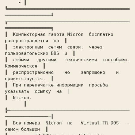
     ∙ ║

╚═════════════════════════════════════════════
═════════════════╝

╔═════════════════════════════════════════════
═════════════════╗

║  Компьютерная газета Nicron  бесплатно 
распространяется  по  ║

║  электронным  сетям  связи,  через  
пользовательские BBS  и  ║

║  любыми   другими   техническими  способами.   
Коммерческое  ║

║  распространение    не    запрещено    и    
приветствуется.  ║

║  При перепечатке информации  просьба  
указывать  ссылку  на  ║

║  Nicron.						
       ║

╠═────────────────────────────────────────────
────────────────═╣

║  Все номера  Nicron  на   Virtual TR-DOS   -  
самом большом  ║
