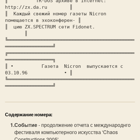
║  	   TR-DOS архиве в Internet:  
http://zx.da.ru	       ║

║  Каждый свежий номер газеты Nicron 
помещается в эхоконферен- ║

║  цию ZX.SPECTRUM сети Fidonet.			
       ║

╚═════════════════════════════════════════════
═════════════════╝

╔═════════════════════════════════════════════
═════════════════╗

║ ∙	     Газета  Nicron  выпускается с 
03.10.96	     ∙ ║

╚═════════════════════════════════════════════
Содержание номера:
Событие
- продолжение отчета с международнго
фестиваля компьютерного искусства 'Chaos
Constructions 2005'.