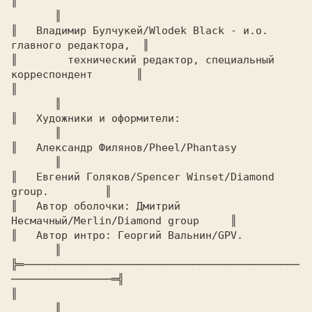
║							
       ║

║   Владимир Булчукей/Wlodek Black - и.о. 
главного редактора,  ║

║	 технический редактор, специальный 
корреспондент       ║

║							
       ║

║   Художники и оформители:				
       ║

║   Александр Филянов/Pheel/Phantasy			
       ║

║   Евгений Голяков/Spencer Winset/Diamond 
group.	       ║

║   Автор оболочки: Дмитрий 
Hесмачный/Merlin/Diamond group     ║

║   Автор интро: Георгий Вальнин/GPV.			
       ║

╠═────────────────────────────────────────────
────────────────═╣

║							
       ║
