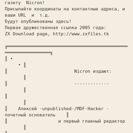
газету  Nicron!

Присылайте координаты на контактные адреса, и 
ваши URL  и  т.д.

ZX Download page, 
http://www.zxfiles.tk

╔═════════════════════════════════════════════
═════════════════╗

║ ∙							
     ∙ ║

║			  Nicron издают:		
       ║

║			  -------------			
       ║

║							
       ║

║    Алексей -unpublished-/MDF-Hacker - 
почетный основатель    ║

║		    и первый главный редактор		
       ║
