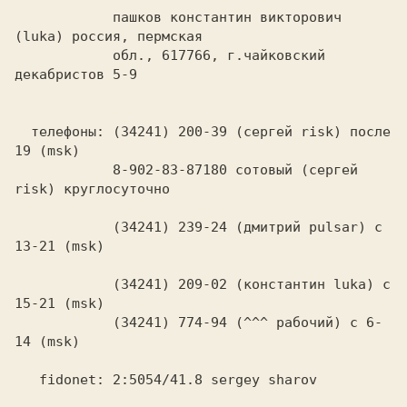
            пашков константин викторович 
(luka) россия, пермская

            обл., 617766, г.чайковский 
декабристов 5-9

  телефоны: (34241) 200-39 (сергей risk) после 
19 (msk)

            8-902-83-87180 сотовый (сергей 
risk) круглосуточно

            (34241) 239-24 (дмитрий pulsar) c 
13-21 (msk)

            (34241) 209-02 (константин luka) c 
15-21 (msk)

            (34241) 774-94 (^^^ рабочий) с 6-
14 (msk)

   fidonet: 2:5054/41.8 sergey sharov
