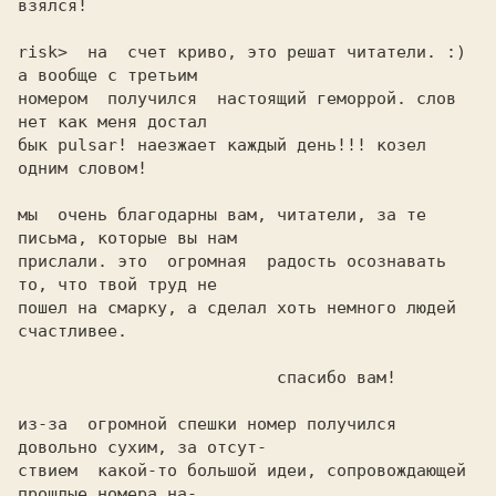
взялся!

risk>  на  счет криво, это решат читатели. :) 
а вообще с третьим

номером  получился  настоящий геморрой. слов 
нет как меня достал

бык pulsar! наезжает каждый день!!! козел 
одним словом!

мы  очень благодарны вам, читатели, за те 
письма, которые вы нам

прислали. это  огромная  радость осознавать 
то, что твой труд не

пошел на смарку, а сделал хоть немного людей 
счастливее.

                          спасибо вам!

из-за  огромной спешки номер получился 
довольно сухим, за отсут-

ствием  какой-то большой идеи, сопровождающей 
прошлые номера на-
