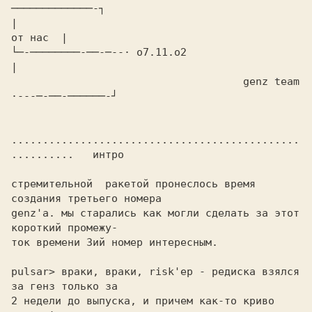
─────────────-┐

|                                                      
от нас  |

└─-────────-──-─--· o7.11.o2                                   
|

                                     genz team 
·---─-──-──────-┘

..............................................
..........   интро

стремительной  ракетой пронеслось время 
создания третьего номера

genz'a. мы старались как могли сделать за этот 
короткий промежу-

ток времени 3ий номер интересным.

pulsar> враки, враки, risk'ер - редиска взялся 
за генз только за

2 недели до выпуска, и причем как-то криво 