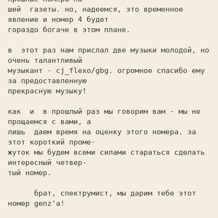
шей  газеты. но, надеемся, это временное 
явление и номер 4 будет

гораздо богаче в этом плане.

в  этот раз нам прислал две музыки молодой, но 
очень талантливый

музыкант - cj_flexo/gbg. огромное спасибо ему 
за предоставленную

прекрасную музыку!

как  и  в прошлый раз мы говорим вам - мы не 
прощаемся с вами, а

лишь  даем время на оценку этого номера. за 
этот короткий проме-

жуток мы будем всеми силами стараться сделать 
интересный четвер-

тый номер.

      брат, спектрумист, мы дарим тебе этот 
номер genz'a!
