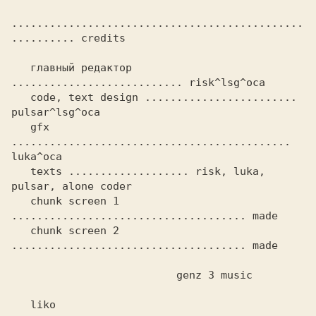
..............................................
.......... credits

   главный редактор 
........................... risk^lsg^oca

   code, text design ........................ 
pulsar^lsg^oca

   gfx 
............................................ 
luka^oca

   texts ................... risk, luka, 
pulsar, alone coder

   chunk screen 1 
..................................... made

   chunk screen 2 
..................................... made

                          genz 3 music

   liko 