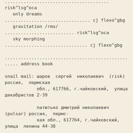
....................................... 
risk^lsg^oca

   only dreams 
................................ cj flexo^gbg

   gravitation /rmx/ 
.......................... risk^lsg^oca

   sky morphing 
............................... cj flexo^gbg

..............................................
..... address book

snail mail: шаров  сергей  николаевич  (risk)  
россия,  пермская

            обл., 617766, г.чайковский,  улица  
декабристов 2-39

            патютько дмитрий николаевич 
(pulsar) россия,  пермс-

            кая обл., 617764, г.чайковский,  
улица  ленина 44-38
