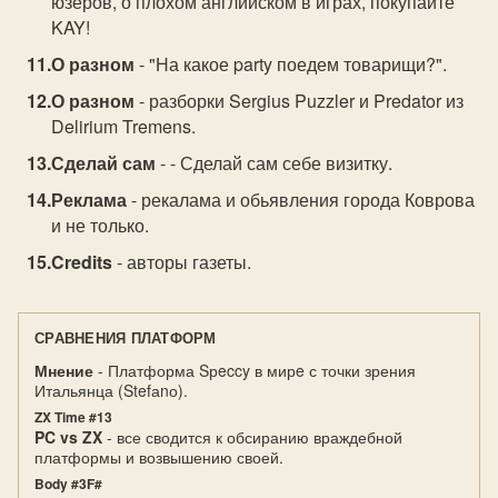
юзеров, о плохом английском в играх, покупайте
KAY!
О разном
- "На какое party поедем товарищи?".
О разном
- разборки Sergius Puzzler и Predator из
Delirium Tremens.
Сделай сам
- - Сделай сам себе визитку.
Реклама
- рекалама и обьявления города Коврова
и не только.
Credits
- авторы газеты.
СРАВНЕНИЯ ПЛАТФОРМ
Мнение
- Платформа Sрeccy в мирe с точки зрения
Итальянца (Stefаnо).
ZX Time #13
PC vs ZX
- все сводится к обсиранию враждебной
платформы и возвышению своей.
Body #3F#