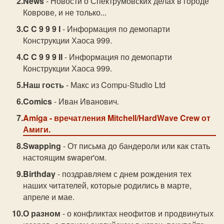
News
- Новости о Спектрумовских делах в городе
Коврове, и не только...
C C 9 9 9 I
- Информация по демопарти
Конструкции Хаоса 999.
C C 9 9 9 II
- Информация по демопарти
Конструкции Хаоса 999.
Наш гость
- Макс из Compu-Studio Ltd
Comics
- Иван Иванович.
Amiga
- вречатления Mitchell/HardWave Crew от
Амиги.
Swapping
- От письма до бандероли или как стать
настоящим swaper'ом.
Birthday
- поздравляем с днем рождения тех
наших читателей, которые родились в марте,
апреле и мае.
О разном
- о конфликтах неофитов и продвинутых