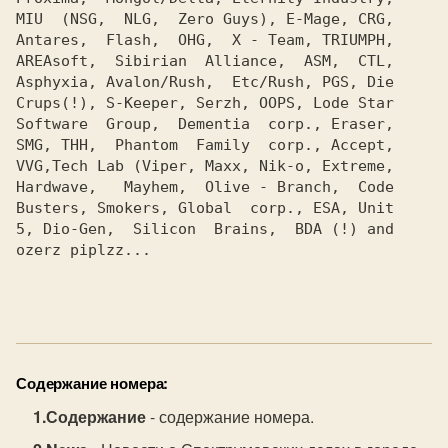
MIU  (NSG,  NLG,  Zero Guys), E-Mage, CRG,

Antares,  Flash,  OHG,  X - Team, TRIUMPH,

AREAsoft,  Sibirian  Alliance,  ASM,  CTL,

Asphyxia, Avalon/Rush,  Etc/Rush, PGS, Die

Crups(!), S-Keeper, Serzh, OOPS, Lode Star

Software  Group,  Dementia  corp., Eraser,

SMG, THH,  Phantom  Family  corp., Accept,

VVG,Tech Lab (Viper, Maxx, Nik-o, Extreme,

Hardwave,   Mayhem,  Olive - Branch,  Code

Busters, Smokers, Global  corp., ESA, Unit

5, Dio-Gen,  Silicon  Brains,  BDA (!) and

ozerz piplzz...

Содержание номера:
Содержание
- содержание номера.