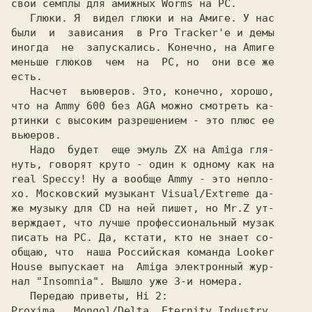
свои семплы для амижных Worms на PC.

   Глюки. Я  видел глюки и на Амиге. У нас

были  и  зависания  в Pro Tracker'е и демы

иногда  не  запускались. Конечно, на Amиге

меньше глюков  чем  на  PC, но  они все же

есть.

   Насчет  вьюверов. Это, конечно, хорошо,

что на Ammy 600 без AGA можно смотреть ка-

ртинки с высоким разрешением - это плюс ее

вьюеров.

   Надо  будет  еще эмуль ZX на Amiga гля-

нуть, говорят круто - один к одному как на

real Speccy! Ну а вообще Ammy - это непло-

хо. Московский музыкант Visual/Extreme да-

же музыку для CD на ней пишет, но Mr.Z ут-

верждает, что лучше профессиональный музак

писать на PC. Да, кстати, кто не знает со-

общаю, что  наша Российская команда Looker

House выпускает на  Amiga электронный жур-

нал "Insomnia". Вышло уже 3-и номера.

   Передаю приветы, Hi 2:

Proxima,  Mongol/Delta, Eternity Industry,
