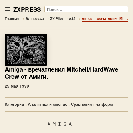
ZXPRESS
Поиск
→
→
→
→
Главная
Эл.пресса
ZX Pilot
#32
Amiga - вречатления Mitchell/HardWave Crew от Амиги.
Amiga
- вречатления Mitchell/HardWave
Crew от Амиги.
29 мая 1999
Категории
→
Аналитика и мнение
→
Сравнения платформ
                A M I G A
