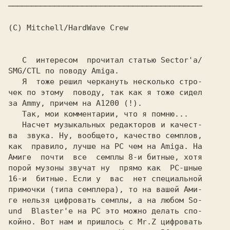
──────────────────────────────────────────

(C) Mitchell/HardWave Crew

   C  интересом  прочитал статью Sector'a/

SMG/CTL по поводу Amiga.

   Я  тоже решил черкануть несколько стро-

чек по этому  поводу, так как я тоже сидел

за Ammy, причем на А1200 (!).

   Так, мои комментарии, что я помню...

   Насчет музыкальных редакторов и качест-

ва  звука. Ну, вообщето, качество семплов,

как  правило, лучше на PC чем на Amiga. На

Амиге  почти  все  семплы 8-и битные, хотя

порой музоны звучат ну  прямо как  PC-шные

16-и  битные. Если у  вас  нет специальной

примочки (типа семплера), то на вашей Ами-

ге нельзя цифровать семплы, а на любом So-

und  Blaster'е на PC это можно делать спо-

койно. Вот нам и пришлось с Mr.Z цифровать
