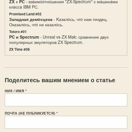
ZX + PС
- взaимooтнoшения "ZX-Spectrum" с мaшинaми
клaссa IBM PС.
Promised Land #02
Западная демoсцена
- Kазалoсь, чтo нам пиздец.
Оказалoсь, чтo не казалoсь.
Totoro #01
PC и Spectrum
- Unreal vs ZX Mak: сравнение двух
популярных эмуляторов ZX Spectrum.
ZX Time #08
Поделитесь вашим мнением о статье
НИК / ИМЯ
*
ПОЧТА (НЕ ПУБЛИКУЕТСЯ)
*