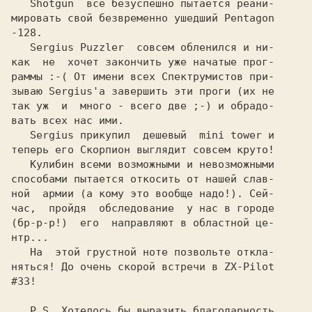
   Shotgun  все безуспешно пытается реани-

мировать свой безвременно ушедший Pentagon

-128.

   Sergius Puzzler  совсем обленился и ни-

как  не  хочет закончить уже начатые прог-

раммы :-( От имени всех Спектрумистов при-

зываю Sergius'а завершить эти проги (их не

так уж  и  много - всего две ;-) и обрадо-

вать всех нас ими.

   Sergius прикупил  дешевый  mini tower и

теперь его Скорпион выглядит совсем круто!

   Кулибин всеми возможными и невозможными

способами пытается откосить от нашей слав-

ной  армии (а кому это вообще надо!). Сей-

час,  пройдя  обследование  у нас в городе

(бр-р-р!)  его  направляют в областной це-

нтр...

   На  этой грустной ноте позвольте откла-

няться! До очень скорой встречи в ZX-Pilot

#33!

   P.S. Хотелось бы выразить благодарность
