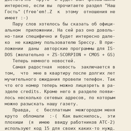
интересно, если вы  прочитаете раздел "Наш

Гость" (free'em!.Z  к  этому  отношения не

имеет :-)

   Пару слов хотелось бы сказать об офици-

альном  приложении. На сей раз оно доволь-

но-таки специфично и будет интересно дале-

ко  не каждому пользователю Speccy. В при-

ложении  даны  авторские программы для IS-

DOS (желательно + ZS-SCORPION + CMOS + GS)

   Теперь немного новостей.

   Самая радостная  новость  заключается в

том,  что  мне в квартиру после долгих лет

мучительного ожидания провели телефон. Так

что его номер теперь можно лицезреть в ра-

зделе credits. Кроме него в разделе появи-

лось несколько сетевых адресов, по которым

можно разыскать нашу газету.

   Правда,  с  бесплатным  межгородом меня

круто  обломали  :-(  Как выяснилось,  эти

плохиши  (я  имею  ввиду работников АТС-2)

используют код 15 для своих каких-то нужд.
