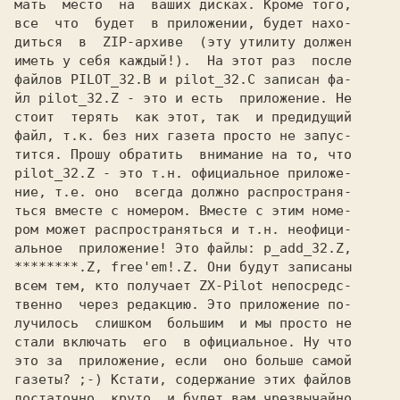
мать  место  на  ваших дисках. Кроме того,

все  что  будет  в приложении, будет нахо-

диться  в  ZIP-архиве  (эту утилиту должен

иметь у себя каждый!).  На этот раз  после

файлов PILOT_32.B и pilot_32.C записан фа-

йл pilot_32.Z - это и есть  приложение. Не

стоит  терять  как этот, так  и предидущий

файл, т.к. без них газета просто не запус-

тится. Прошу обратить  внимание на то, что

pilot_32.Z - это т.н. официальное приложе-

ние, т.е. оно  всегда должно распространя-

ться вместе с номером. Вместе с этим номе-

ром может распространяться и т.н. неофици-

альное  приложение! Это файлы: p_add_32.Z,

********.Z, free'em!.Z. Они будут записаны

всем тем, кто получает ZX-Pilot непосредс-

твенно  через редакцию. Это приложение по-

лучилось  слишком  большим  и мы просто не

стали включать  его  в официальное. Ну что

это за  приложение, если  оно больше самой

газеты? ;-) Кстати, содержание этих файлов

достаточно  круто  и будет вам чрезвычайно
