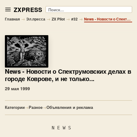
ZXPRESS
Поиск
→
→
→
→
Главная
Эл.пресса
ZX Pilot
#32
News - Новости о Спектрумовских делах в городе Коврове, и не только...
News
- Новости о Спектрумовских делах в
городе Коврове, и не только...
29 мая 1999
Категории
→
Разное
→
Объявления и реклама
                 N E W S
