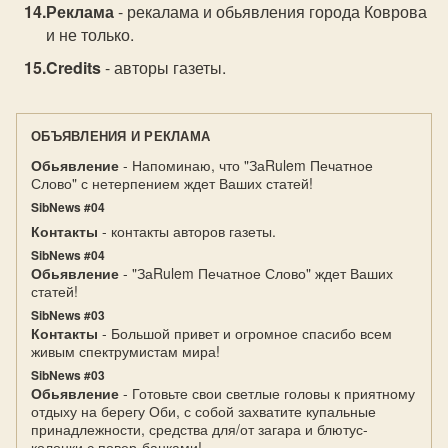
Реклама
- рекалама и обьявления города Коврова
и не только.
Credits
- авторы газеты.
ОБЪЯВЛЕНИЯ И РЕКЛАМА
Обьявление
- Напоминаю, что "ЗаRulem Печатное
Слово" с нетерпением ждет Ваших статей!
SibNews #04
Контакты
- контакты авторов газеты.
SibNews #04
Обьявление
- "ЗаRulem Печатное Слово" ждет Ваших
статей!
SibNews #03
Контакты
- Большой привет и огромное спасибо всем
живым спектрумистам мира!
SibNews #03
Обьявление
- Готовьте свои светлые головы к приятному
отдыху на берегу Оби, с собой захватите купальные
принадлежности, средства для/от загара и блютус-
колонки с повер-банками!