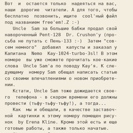
Вот  и  остается только  надеяться на вас,

наши  дорогие  читатели. А для того, чтобы

бесплатно  позвонить, ищите  cool'ный файл

под названием free'em!.Z :-)

   Uncle  Sam за большие бабки продал свой

навороченный Pent-128  Dr. Crushon'у (про-

сьба не путать с Пень-133 :-)  Затем "сов-

сем немного"  добавил  капусты и заказал у

Капитана  Nemo  Kay-1024-turbo-3sl! В этом

номере  вы уже сможете прочитать кое-какие

слова  Uncle Sam'а по поводу Kay'я. К сле-

дующему  номеру Sam обещал написать статью

со своими впечатлениями о новом приобрете-

нии.

   Кстати, Uncle Sam тоже дожидается свое-

го  телефона - в скором времени его должны

провести (тьфу-тьфу-тьфу!), а тогда...

   Как  мы и обещали, в качестве заставоч-

ной  картинки к этому номеру помещен рису-

нок  by Erena Kline. Кроме этой есть и еще

готовые работы, а также только начатые.
