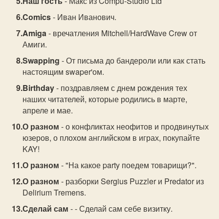
Наш гость
- Макс из Compu-Studio Ltd
Comics
- Иван Иванович.
Amiga
- вречатления Mitchell/HardWave Crew от
Амиги.
Swapping
- От письма до бандероли или как стать
настоящим swaper'ом.
Birthday
- поздравляем с днем рождения тех
наших читателей, которые родились в марте,
апреле и мае.
О разном
- о конфликтах неофитов и продвинутых
юзеров, о плохом английском в играх, покупайте
KAY!
О разном
- "На какое party поедем товарищи?".
О разном
- разборки Sergius Puzzler и Predator из
Delirium Tremens.
Сделай сам
- - Сделай сам себе визитку.