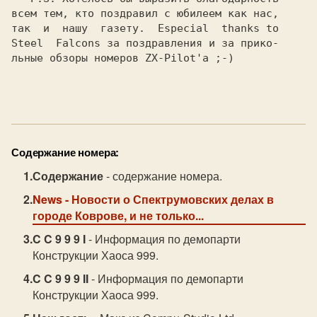
всем тем, кто поздравил с юбилеем как нас,

так  и  нашу  газету.  Especial  thanks to

Steel  Falcons за поздравления и за прико-

льные обзоры номеров ZX-Pilot'а ;-)

Содержание номера:
Содержание
- содержание номера.
News
- Новости о Спектрумовских делах в
городе Коврове, и не только...
C C 9 9 9 I
- Информация по демопарти
Конструкции Хаоса 999.
C C 9 9 9 II
- Информация по демопарти
Конструкции Хаоса 999.