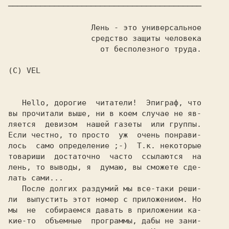
──────────────────────────────────────────

                  Лень - это универсальное

                  средство защиты человека

                    от бесполезного труда.

(C) VEL

   Hello, дорогие  читатели!  Эпиграф, что

вы прочитали выше, ни в коем случае не яв-

ляется  девизом  нашей газеты  или группы.

Если честно, то просто  уж  очень понрави-

лось  само определение ;-)  Т.к. некоторые

товариши  достаточно  часто  ссылаются  на

лень, то выводы, я  думаю, вы сможете сде-

лать сами...

   После долгих раздумий мы все-таки реши-

ли  выпустить этот номер с приложением. Но

мы  не  собираемся давать в приложении ка-

кие-то  объемные  программы, дабы не зани-
