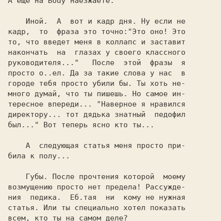
А еще на Body наезжаете.

    Иной.  А  вот и кадр дня. Ну если не

кадр,  то  фраза это точно:"Это оно! Это

то, что введет меня в коллапс и заставит

накончать  на  глазах у своего классного

руководителя..."   После  этой  фразы  я

просто о..ел. Да за такие слова у нас  в

городе тебя просто убили бы. Ты хоть не-

много думай, что ты пишешь. Но самое ин-

тересное впереди... "Наверное я нравился

директору... тот дядька знатный  педофил

был..." Вот теперь ясно кто ты...

    А  следующая статья меня просто при-

била к полу...

    Губы. После прочтения которой  моему

возмущению просто нет предела! Рассужде-

ния  педика.  Еб.тая  ни  кому не нужная

статья. Или ты специально хотел показать

всем, кто ты на самом деле?
