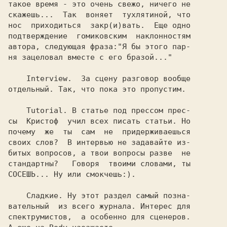
такое время - это очень свежо, ничего не

скажешь...  Так  воняет  тухлятиной, что

нос  приходиться  закр(и)вать.  Еще одно

подтверждение  гомиковским  наклонностям

автора, следующая фраза:"Я бы этого пар-

ня зацеловал вместе с его бразой..."

    Interview.  За сцену разговор вообще

отдельный. Так, что пока это пропустим.

    Tutorial. В статье под прессом прес-

сы  Кристоф  учил всех писать статьи. Но

почему  же  ты  сам  не  придерживаешься

своих слов?  В интервью не задавайте из-

битых вопросов, а твои вопросы разве  не

стандартны?   Говоря  твоими словами, ты

СОСЕШЬ... Ну или смокчешь:).

    Сладкие. Ну этот раздел самый позна-

вательный  из всего журнала. Интерес для

спектрумистов,  а особенно для сценеров.
