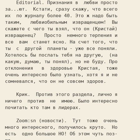
    Editorial. Признания в  любви просто

за...ют.  Кстати, сразу скажу, что всего

их  по журналу более 40. Это ж надо быть

таким,   любвиобильным  извращенцем!  Вы

скажете с чего ты взял, что он (Кристай)

извращенец?   Просто  немного терпения и

все  вам  станет ясно. На счет того, что

ты  с  другой  планеты - уже все поняли.

Хотелось бы послать тебя на другую,  (на

какую, думаю, ты понял), но не буду. Про

отклонения   в  здоровье  Кристая,  тоже

очень интересно было узнать, хотя я и не

сомневался, что он не совсем здоров.

    Крик.  Против этого раздела, лично я

ничего  против  не  имею. Было интересно

почитать кто там в лидерах.

    Zoom:sn (новости).  Тут  тоже  очень

много интересного, получилось круто.  Но

есть  одно большое НО! Об этом чуть поз-
