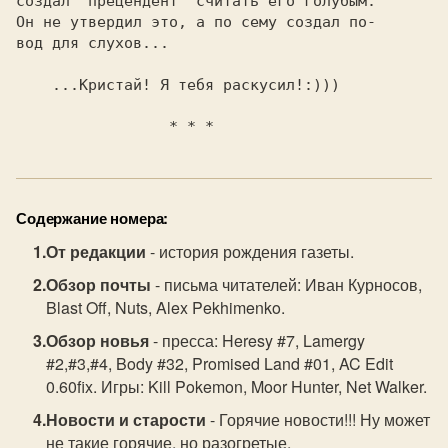
создал  прецендент  считать его голубым.

Он не утвердил это, а по сему создал по-

вод для слухов...

    ...Кристай! Я тебя раскусил!:)))

                 * * *
Содержание номера:
От редакции
- история рождения газеты.
Обзор почты
- письма читателей: Иван Курносов,
Blast Off, Nuts, Alex Pekhimenko.
Обзор новья
- пресса: Heresy #7, Lamergy
#2,#3,#4, Body #32, Promised Land #01, AC Edit
0.60fix. Игры: Kill Pokemon, Moor Hunter, Net Walker.
Новости и старости
- Горячие новости!!! Ну может
не такие горячие, но разогретые.