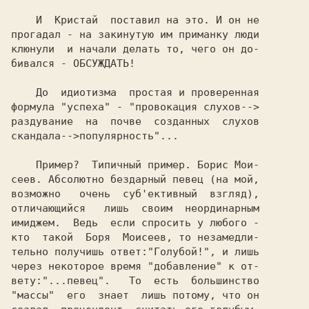
    И  Кристай  поставил на это. И он не

прогадал - на закинутую им приманку люди

клюнули  и начали делать то, чего он до-

бивался - ОБСУЖДАТЬ!

    До  идиотизма  простая и проверенная

формула "успеха" - "провокация слухов-->

раздувание  на  почве  созданных  слухов

скандала-->популярность"...

    Пример?  Типичный пример. Борис Мои-

сеев. Абсолютно бездарный певец (на мой,

возможно   очень  суб'ективный  взгляд),

отличающийся   лишь  своим  неординарным

имиджем.  Ведь  если спросить у любого -

кто  такой  Боря  Моисеев, то незамедли-

тельно получишь ответ:"Голубой!", и лишь

через некоторое время "добавление" к от-

вету:"...певец".   То  есть  большинство

"массы"  его  знает  лишь потому, что он
