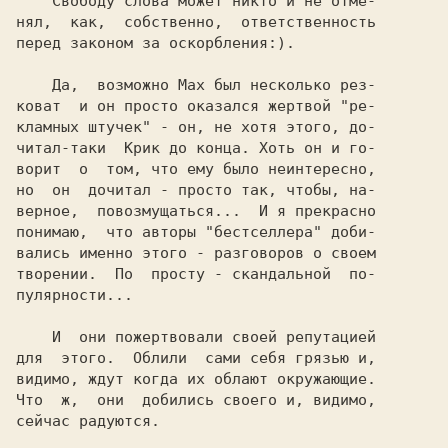
    Свободу слова может никто и не отме-

нял,  как,  собственно,  ответственность

перед законом за оскорбления:).

    Да,  возможно Max был несколько рез-

коват  и он просто оказался жертвой "ре-

кламных штучек" - он, не хотя этого, до-

читал-таки  Крик до конца. Хоть он и го-

ворит  о  том, что ему было неинтересно,

но  он  дочитал - просто так, чтобы, на-

верное,  повозмущаться...  И я прекрасно

понимаю,  что авторы "бестселлера" доби-

вались именно этого - разговоров о своем

творении.  По  просту - скандальной  по-

пулярности...

    И  они пожертвовали своей репутацией

для  этого.  Облили  сами себя грязью и,

видимо, ждут когда их облают окружающие.

Что  ж,  они  добились своего и, видимо,

сейчас радуются.
