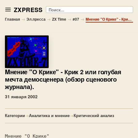
ZXPRESS
Поиск
→
→
→
→
Главная
Эл.пресса
ZX Time
#07
Mнение "О Крике" - Крик 2 или голубая мечта демосценера (обзор сценового журнала).
Mнение "О Крике"
- Крик 2 или голубая
мечта демосценера (обзор сценового
журнала).
31 января 2002
Категории
→
Аналитика и мнение
→
Критический анализ
Mнение "О Крике"
