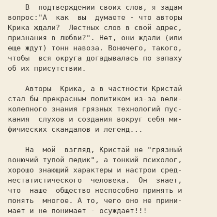
    В  подтверждении своих слов, я задам

вопрос:"А  как  вы  думаете - что авторы

Крика ждали?  Лестных слов в свой адрес,

признания в любви?". Нет, они ждали (или

еще ждут) тонн навоза. Вонючего, такого,

чтобы  вся округа догадывалась по запаху

об их присутствии.

    Авторы  Крика, а в частности Кристай

стал бы прекрасным политиком из-за вели-

колепного знания грязных технологий пус-

кания  слухов и создания вокруг себя ми-

фичиеских скандалов и легенд...

    На  мой  взгляд, Кристай не "грязный

вонючий тупой педик", а тонкий психолог,

хорошо знающий характеры и настрои сред-

нестатистического  человека.  Он  знает,

что  наше  общество неспособно принять и

понять  многое. А то, чего оно не прини-

мает и не понимает - осуждает!!!
