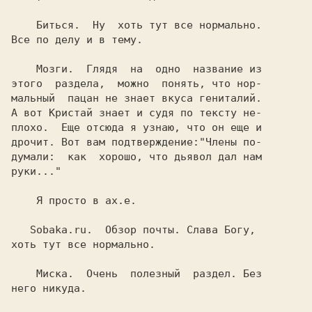
    Биться.  Ну  хоть тут все нормально.

Все по делу и в тему.

    Мозги.  Глядя  на  одно  название из

этого  раздела,  можно  понять, что нор-

мальный  пацан не знает вкуса гениталий.

А вот Кристай знает и судя по тексту не-

плохо.  Еще отсюда я узнаю, что он еще и

дрочит. Вот вам подтверждение:"Члены по-

думали:  как  хорошо, что дьявол дал нам

руки..."

    Я просто в ах.е.

   Sobaka.ru.  Обзор почты. Слава Богу,

хоть тут все нормально.

    Миска.  Очень  полезный  раздел. Без

него никуда.
