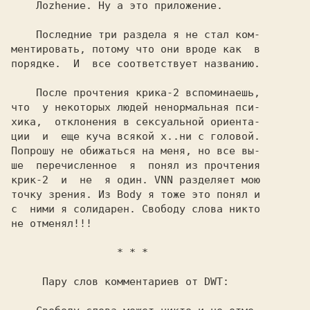
    Лоzhение. Ну а это приложение.

    Последние три раздела я не стал ком-

ментировать, потому что они вроде как  в

порядке.  И  все соответствует названию.

    После прочтения крика-2 вспоминаешь,

что  у некоторых людей ненормальная пси-

хика,  отклонения в сексуальной ориента-

ции  и  еще куча всякой х..ни с головой.

Попрошу не обижаться на меня, но все вы-

ше  перечисленное  я  понял из прочтения

крик-2  и  не  я один. VNN разделяет мою

точку зрения. Из Body я тоже это понял и

с  ними я солидарен. Свободу слова никто

не отменял!!!

                 * * *

     Пару слов комментариев от DWT:
