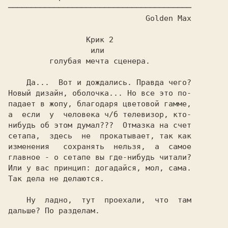
────────────────────────────────────────

                              Golden Max

                 Крик 2

                  или

         голубая мечта сценера.

    Да...  Вот и дождались. Правда чего?

Новый дизайн, оболочка... Но все это по-

падает в жопу, благодаря цветовой гамме,

а  если  у  человека ч/б телевизор, кто-

нибудь об этом думал???  Отмазка на счет

сетапа,  здесь  не  прокатывает, так как

изменения   сохранять  нельзя,  а  самое

главное - о сетапе вы где-нибудь читали?

Или у вас принцип: догадайся, мол, сама.

Так дела не делаются.

    Ну  ладно,  тут  проехали,  что  там

дальше? По разделам.
