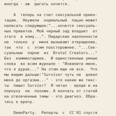
иногда - аж  рыгать хочется.

    А  теперь на счет сексуальной ориен-

тации.  Неужели  нормальный  пацан может

написать следующее:"...хочется сексуаль-

ных приветов. Мой черный зад впадает  от

этого  в кому...". Пидарские наклонности

не  только  у  меня вызывают отвращение,

так  что  с  этим поосторожнее. "...Сек-

суальные  парни  из  Brutal Creators..."

Без  комментариев.  И единственные умные

слова  во всем журнале - "Извините меня,

что я дурак..." На этом еще не все.  Что

мы видим дальше:"Survivor чуть не  довел

меня до оргазма..." - это какие же текс-

ты  пишет Survior?  Я читал - вроде и на

порнуху  не  похоже. А кончать от статей

на отвлеченные темы - это диагноз. Обра-

тись к врачу.

    DemoParty.  Репорты  с  СС`01 спустя
