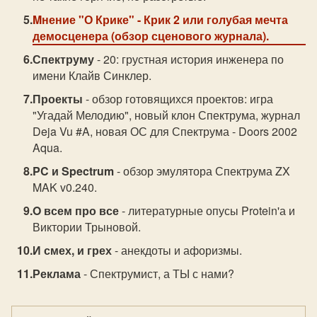
Mнение "О Крике"
- Крик 2 или голубая мечта
демосценера (обзор сценового журнала).
Спектруму
- 20: грустная история инженера по
имени Клайв Синклер.
Проекты
- обзор готовящихся проектов: игра
"Угадай Мелодию", новый клон Спектрума, журнал
Deja Vu #A, новая ОС для Спектрума - Doors 2002
Aqua.
PC и Spectrum
- обзор эмулятора Спектрума ZX
MAK v0.240.
O всем про все
- литературные опусы Protein'а и
Виктории Трыновой.
И смех, и грех
- анекдоты и афоризмы.
Реклама
- Спектрумист, а ТЫ с нами?