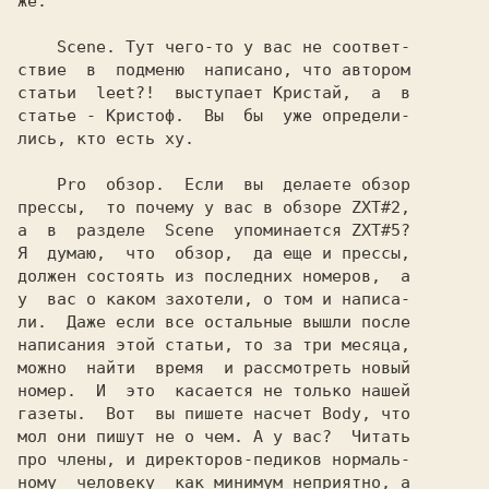
же.

    Scene. Тут чего-то у вас не соответ-

ствие  в  подменю  написано, что автором

статьи  leet?!  выступает Кристай,  а  в

статье - Кристоф.  Вы  бы  уже определи-

лись, кто есть ху.

    Pro  обзор.  Если  вы  делаете обзор

прессы,  то почему у вас в обзоре ZXT#2,

а  в  разделе  Scene  упоминается ZXT#5?

Я  думаю,  что  обзор,  да еще и прессы,

должен состоять из последних номеров,  а

у  вас о каком захотели, о том и написа-

ли.  Даже если все остальные вышли после

написания этой статьи, то за три месяца,

можно  найти  время  и рассмотреть новый

номер.  И  это  касается не только нашей

газеты.  Вот  вы пишете насчет Body, что

мол они пишут не о чем. А у вас?  Читать

про члены, и директоров-педиков нормаль-

ному  человеку  как минимум неприятно, а
